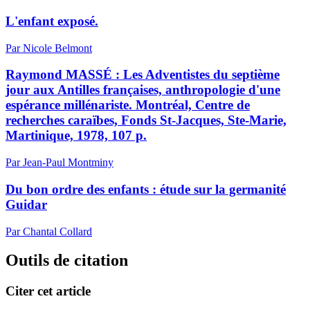
L'enfant exposé.
Par Nicole Belmont
Raymond MASSÉ : Les Adventistes du septième
jour aux Antilles françaises, anthropologie d'une
espérance millénariste. Montréal, Centre de
recherches caraïbes, Fonds St-Jacques, Ste-Marie,
Martinique, 1978, 107 p.
Par Jean-Paul Montminy
Du bon ordre des enfants : étude sur la germanité
Guidar
Par Chantal Collard
Outils de citation
Citer cet article