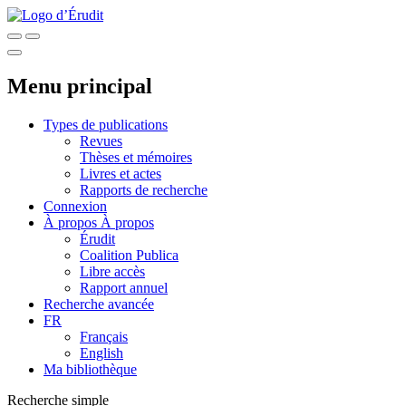
Menu principal
Types de publications
Revues
Thèses et mémoires
Livres et actes
Rapports de recherche
Connexion
À propos
À propos
Érudit
Coalition Publica
Libre accès
Rapport annuel
Recherche avancée
FR
Français
English
Ma bibliothèque
Recherche simple