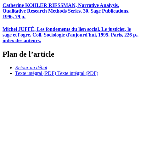
Catherine KOHLER RIESSMAN, Narrative Analysis.
Qualitative Research Methods Series, 30, Sage Publications,
1996, 79 p.
Michel JUFFÉ, Les fondements du lien social. Le justicier, le
sage et l'ogre. Coll. Sociologie d'aujourd'hui, 1995, Paris, 226 p.,
index des auteurs.
Plan de l’article
Retour au début
Texte intégral (PDF)
Texte intégral (PDF)