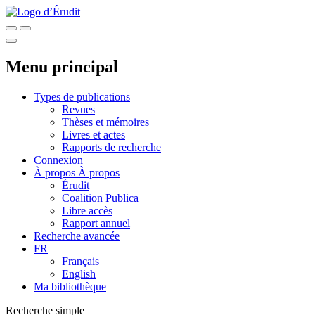
Menu principal
Types de publications
Revues
Thèses et mémoires
Livres et actes
Rapports de recherche
Connexion
À propos
À propos
Érudit
Coalition Publica
Libre accès
Rapport annuel
Recherche avancée
FR
Français
English
Ma bibliothèque
Recherche simple