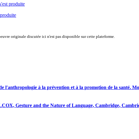
s'est produite
 produite
uvre originale discutée ici n'est pas disponible sur cette plateforme.
anthropologie à la prévention et à la promotion de la santé. Montr
esture and the Nature of Language, Cambridge, Cambridge Univ