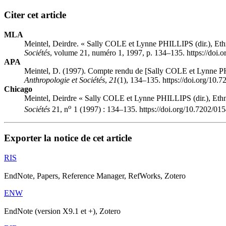
Citer cet article
MLA
Meintel, Deirdre. « Sally COLE et Lynne PHILLIPS (dir.), Ethno
Sociétés
, volume 21, numéro 1, 1997, p. 134–135. https://doi.
APA
Meintel, D. (1997). Compte rendu de [Sally COLE et Lynne PHILL
Anthropologie et Sociétés
,
21
(1), 134–135. https://doi.org/10.
Chicago
Meintel, Deirdre « Sally COLE et Lynne PHILLIPS (dir.), Ethnog
o
Sociétés
21, n
1 (1997) : 134–135. https://doi.org/10.7202/01
Exporter la notice de cet article
RIS
EndNote, Papers, Reference Manager, RefWorks, Zotero
ENW
EndNote (version X9.1 et +), Zotero