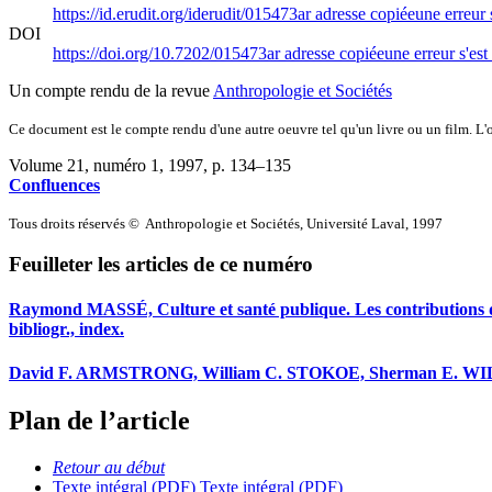
https://id.erudit.org/iderudit/015473ar
adresse copiée
une erreur 
DOI
https://doi.org/10.7202/015473ar
adresse copiée
une erreur s'est
Un compte rendu de la revue
Anthropologie et Sociétés
Ce document est le compte rendu d'une autre oeuvre tel qu'un livre ou un film. L'oe
Volume 21, numéro 1, 1997
, p. 134–135
Confluences
Tous droits réservés © Anthropologie et Sociétés, Université Laval, 1997
Feuilleter les articles de ce numéro
Raymond MASSÉ, Culture et santé publique. Les contributions de l'
bibliogr., index.
David F. ARMSTRONG, William C. STOKOE, Sherman E. WILCOX, G
Plan de l’article
Retour au début
Texte intégral (PDF)
Texte intégral (PDF)