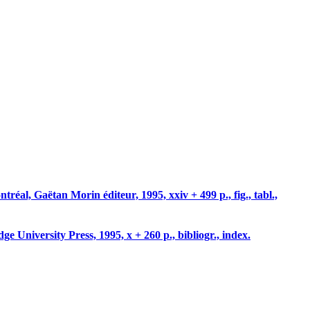
éal, Gaëtan Morin éditeur, 1995, xxiv + 499 p., fig., tabl.,
ersity Press, 1995, x + 260 p., bibliogr., index.