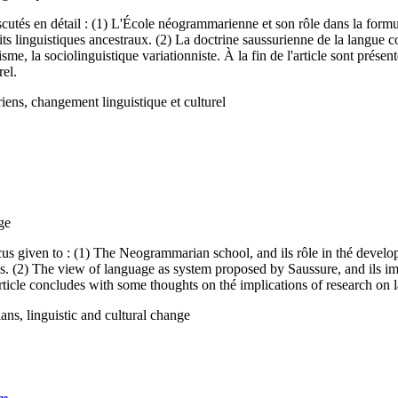
iscutés en détail : (1) L'École néogrammarienne et son rôle dans la formu
its linguistiques ancestraux. (2) La doctrine saussurienne de la langue 
visme, la sociolinguistique variationniste. À la fin de l'article sont prés
el.
iens, changement linguistique et culturel
ge
l focus given to : (1) The Neogrammarian school, and ils rôle in thé dev
s. (2) The view of language as system proposed by Saussure, and ils impa
article concludes with some thoughts on thé implications of research on
ans, linguistic and cultural change
ne