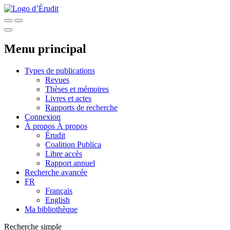
Menu principal
Types de publications
Revues
Thèses et mémoires
Livres et actes
Rapports de recherche
Connexion
À propos
À propos
Érudit
Coalition Publica
Libre accès
Rapport annuel
Recherche avancée
FR
Français
English
Ma bibliothèque
Recherche simple