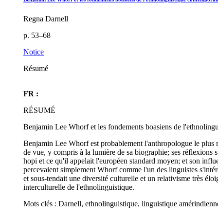
Regna Darnell
p. 53–68
Notice
Résumé
FR :
RÉSUMÉ
Benjamin Lee Whorf et les fondements boasiens de l'ethnoling
Benjamin Lee Whorf est probablement l'anthropologue le plus méc
de vue, y compris à la lumière de sa biographie; ses réflexions su
hopi et ce qu'il appelait l'européen standard moyen; et son influ
percevaient simplement Whorf comme l'un des linguistes s'intére
et sous-tendait une diversité culturelle et un relativisme très él
interculturelle de l'ethnolinguistique.
Mots clés : Darnell, ethnolinguistique, linguistique amérindien