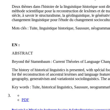
Deux thèmes dans l'histoire de la linguistique historique sont d
méthode scientifique pour la reconstruction de lexèmes et de tra
siècle, à savoir le structuralisme, la géolinguistique, le générati
changement linguistique pour l'étude du changement sociocultur
Mots clés : Tuite, linguistique historique, Saussure, néogrammar
EN :
ABSTRACT
Beyond thé Stammbaum : Current Théories of Language Chan
The history of historical linguistics is presented, with spécia
for thé reconstruction of ancestral lexèmes and language feature
geography, generativism and variationist sociolinguistics. The 
Key words : Tuite, historical linguistics, Saussure, neogrammari
PDF
Benjamin Lee Whorf et les fondements boasiens de l'ethnolinguistique contemporai