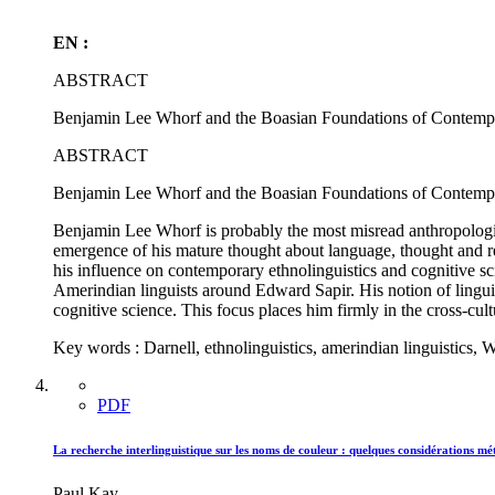
EN :
ABSTRACT
Benjamin Lee Whorf and the Boasian Foundations of Contempo
ABSTRACT
Benjamin Lee Whorf and the Boasian Foundations of Contempo
Benjamin Lee Whorf is probably the most misread anthropologist o
emergence of his mature thought about language, thought and re
his influence on contemporary ethnolinguistics and cognitive 
Amerindian linguists around Edward Sapir. His notion of linguist
cognitive science. This focus places him firmly in the cross-cultu
Key words : Darnell, ethnolinguistics, amerindian linguistics, 
PDF
La recherche interlinguistique sur les noms de couleur : quelques considérations m
Paul Kay