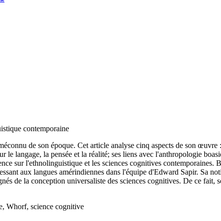
uistique contemporaine
onnu de son époque. Cet article analyse cinq aspects de son œuvre : ses
r le langage, la pensée et la réalité; ses liens avec l'anthropologie boas
ence sur l'ethnolinguistique et les sciences cognitives contemporaines. B
ssant aux langues amérindiennes dans l'équipe d'Edward Sapir. Sa notion
oignés de la conception universaliste des sciences cognitives. De ce fait, 
ne, Whorf, science cognitive