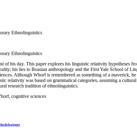
rary Ethnolinguistics
rary Ethnolinguistics
f his day. This paper explores his linguistic relativity hypotheses fro
ality; his lies to Boasian anthropology and the First Yale School of Li
sciences. Although Whorf is remembered as something of a maverick, h
ic relativity was based on grammatical categories, assuming a cultural di
ral research tradition of ethnolinguistics.
Whorf, cognitive sciences
éthodologiques