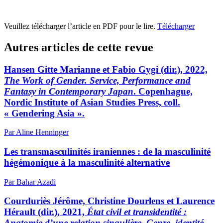
Veuillez télécharger l’article en PDF pour le lire.
Télécharger
Autres articles de cette revue
H
ansen
Gitte Marianne et Fabio G
ygi
(dir.), 2022,
The Work of Gender. Service, Performance and
Fantasy in Contemporary Japan
. Copenhague,
Nordic Institute of Asian Studies Press, coll.
« Gendering Asia ».
Par Aline Henninger
Les transmasculinités iraniennes : de la masculinité
hégémonique à la masculinité alternative
Par Bahar Azadi
C
ourduriès
Jérôme, Christine D
ourlens
et Laurence
H
érault
(dir.), 2021,
État civil et transidentité :
Anatomie d’une relation singulière. Genre, identité,