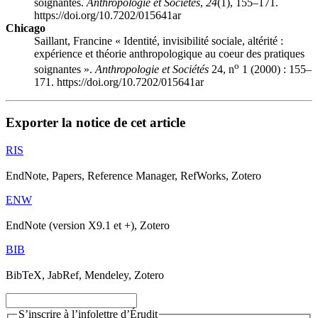
soignantes.
Anthropologie et Sociétés
,
24
(1), 155–171.
https://doi.org/10.7202/015641ar
Chicago
Saillant, Francine « Identité, invisibilité sociale, altérité :
expérience et théorie anthropologique au coeur des pratiques
o
soignantes ».
Anthropologie et Sociétés
24, n
1 (2000) : 155–
171. https://doi.org/10.7202/015641ar
Exporter la notice de cet article
RIS
EndNote, Papers, Reference Manager, RefWorks, Zotero
ENW
EndNote (version X9.1 et +), Zotero
BIB
BibTeX, JabRef, Mendeley, Zotero
S’inscrire à l’infolettre d’Érudit