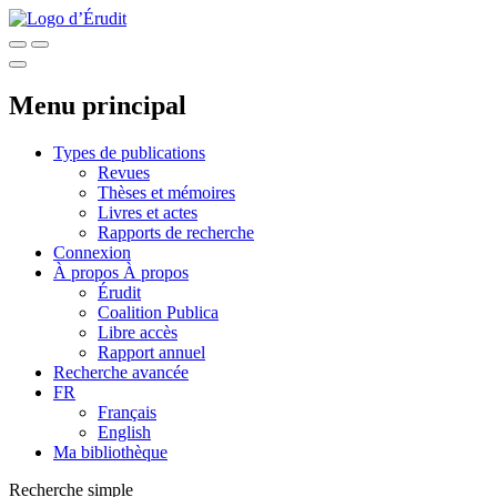
Menu principal
Types de publications
Revues
Thèses et mémoires
Livres et actes
Rapports de recherche
Connexion
À propos
À propos
Érudit
Coalition Publica
Libre accès
Rapport annuel
Recherche avancée
FR
Français
English
Ma bibliothèque
Recherche simple