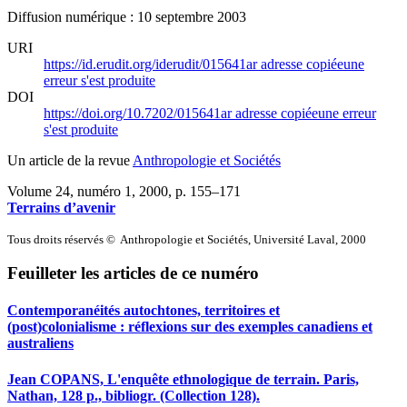
Diffusion numérique : 10 septembre 2003
URI
https://id.erudit.org/iderudit/015641ar
adresse copiée
une
erreur s'est produite
DOI
https://doi.org/10.7202/015641ar
adresse copiée
une erreur
s'est produite
Un article de la revue
Anthropologie et Sociétés
Volume 24, numéro 1, 2000
, p. 155–171
Terrains d’avenir
Tous droits réservés © Anthropologie et Sociétés, Université Laval, 2000
Feuilleter les articles de ce numéro
Contemporanéités autochtones, territoires et
(post)colonialisme : réflexions sur des exemples canadiens et
australiens
Jean COPANS, L'enquête ethnologique de terrain. Paris,
Nathan, 128 p., bibliogr. (Collection 128).