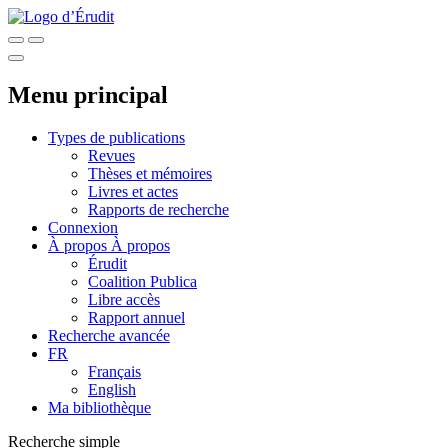
Menu principal
Types de publications
Revues
Thèses et mémoires
Livres et actes
Rapports de recherche
Connexion
À propos
À propos
Érudit
Coalition Publica
Libre accès
Rapport annuel
Recherche avancée
FR
Français
English
Ma bibliothèque
Recherche simple