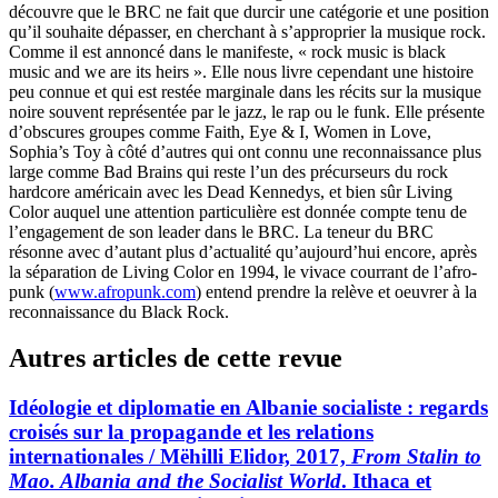
découvre que le BRC ne fait que durcir une catégorie et une position
qu’il souhaite dépasser, en cherchant à s’approprier la musique rock.
Comme il est annoncé dans le manifeste, « rock music is black
music and we are its heirs ». Elle nous livre cependant une histoire
peu connue et qui est restée marginale dans les récits sur la musique
noire souvent représentée par le jazz, le rap ou le funk. Elle présente
d’obscures groupes comme Faith, Eye & I, Women in Love,
Sophia’s Toy à côté d’autres qui ont connu une reconnaissance plus
large comme Bad Brains qui reste l’un des précurseurs du rock
hardcore américain avec les Dead Kennedys, et bien sûr Living
Color auquel une attention particulière est donnée compte tenu de
l’engagement de son leader dans le BRC. La teneur du BRC
résonne avec d’autant plus d’actualité qu’aujourd’hui encore, après
la séparation de Living Color en 1994, le vivace courrant de l’afro-
punk (
www.afropunk.com
) entend prendre la relève et oeuvrer à la
reconnaissance du Black Rock.
Autres articles de cette revue
Idéologie et diplomatie en Albanie socialiste : regards
croisés sur la propagande et les relations
internationales / M
ëhilli
Elidor, 2017,
From Stalin to
Mao. Albania and the Socialist World
. Ithaca et