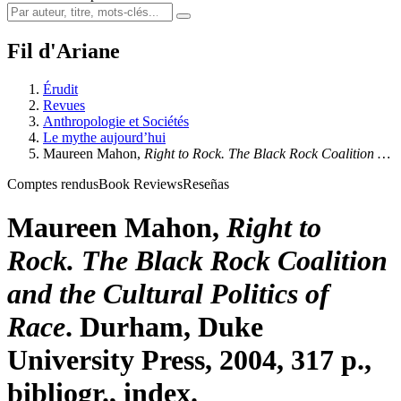
Fil d'Ariane
Érudit
Revues
Anthropologie et Sociétés
Le mythe aujourd’hui
Maureen
Mahon
,
Right to Rock. The Black Rock Coalition …
Comptes rendus
Book Reviews
Reseñas
Maureen
Mahon
,
Right to
Rock. The Black Rock Coalition
and the Cultural Politics of
Race
. Durham, Duke
University Press, 2004, 317 p.,
bibliogr., index.