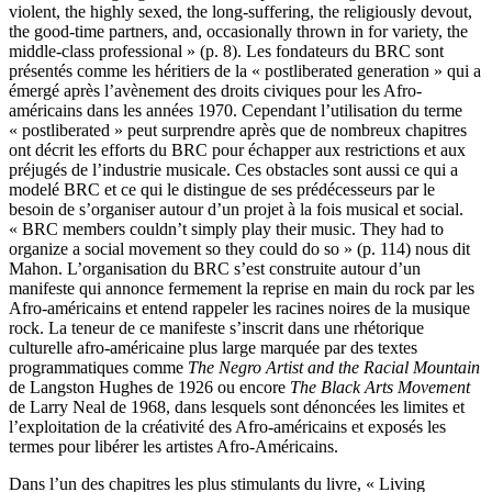
violent, the highly sexed, the long-suffering, the religiously devout,
the good-time partners, and, occasionally thrown in for variety, the
middle-class professional » (p. 8). Les fondateurs du BRC sont
présentés comme les héritiers de la « postliberated generation » qui a
émergé après l’avènement des droits civiques pour les Afro-
américains dans les années 1970. Cependant l’utilisation du terme
« postliberated » peut surprendre après que de nombreux chapitres
ont décrit les efforts du BRC pour échapper aux restrictions et aux
préjugés de l’industrie musicale. Ces obstacles sont aussi ce qui a
modelé BRC et ce qui le distingue de ses prédécesseurs par le
besoin de s’organiser autour d’un projet à la fois musical et social.
« BRC members couldn’t simply play their music. They had to
organize a social movement so they could do so » (p. 114) nous dit
Mahon. L’organisation du BRC s’est construite autour d’un
manifeste qui annonce fermement la reprise en main du rock par les
Afro-américains et entend rappeler les racines noires de la musique
rock. La teneur de ce manifeste s’inscrit dans une rhétorique
culturelle afro-américaine plus large marquée par des textes
programmatiques comme
The Negro Artist and the Racial Mountain
de Langston Hughes de 1926 ou encore
The Black Arts Movement
de Larry Neal de 1968, dans lesquels sont dénoncées les limites et
l’exploitation de la créativité des Afro-américains et exposés les
termes pour libérer les artistes Afro-Américains.
Dans l’un des chapitres les plus stimulants du livre, « Living