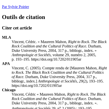
Par Sylvie Poirier
Outils de citation
Citer cet article
MLA
Vincent, Cédric. « Maureen
Mahon
,
Right to Rock. The Black
Rock Coalition and the Cultural Politics of Race
. Durham,
Duke University Press, 2004, 317 p., bibliogr., index. »
Anthropologie et Sociétés
, volume 29, numéro 2, 2005,
p. 193–195. https://doi.org/10.7202/011905ar
APA
Vincent, C. (2005). Compte rendu de [Maureen
Mahon
,
Right
to Rock. The Black Rock Coalition and the Cultural Politics
of Race
. Durham, Duke University Press, 2004, 317 p.,
bibliogr., index.]
Anthropologie et Sociétés
,
29
(2), 193–195.
https://doi.org/10.7202/011905ar
Chicago
Vincent, Cédric « Maureen
Mahon
,
Right to Rock. The Black
Rock Coalition and the Cultural Politics of Race
. Durham,
Duke University Press, 2004, 317 p., bibliogr., index. ».
o
Anthropologie et Sociétés
29, n
2 (2005) : 193–195.