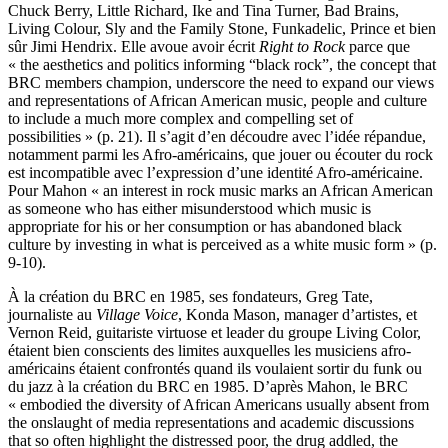
Chuck Berry, Little Richard, Ike and Tina Turner, Bad Brains,
Living Colour, Sly and the Family Stone, Funkadelic, Prince et bien
sûr Jimi Hendrix. Elle avoue avoir écrit
Right to Rock
parce que
« the aesthetics and politics informing “black rock”, the concept that
BRC members champion, underscore the need to expand our views
and representations of African American music, people and culture
to include a much more complex and compelling set of
possibilities » (p. 21). Il s’agit d’en découdre avec l’idée répandue,
notamment parmi les Afro-américains, que jouer ou écouter du rock
est incompatible avec l’expression d’une identité Afro-américaine.
Pour Mahon « an interest in rock music marks an African American
as someone who has either misunderstood which music is
appropriate for his or her consumption or has abandoned black
culture by investing in what is perceived as a white music form » (p.
9-10).
À la création du BRC en 1985, ses fondateurs, Greg Tate,
journaliste au
Village Voice
, Konda Mason, manager d’artistes, et
Vernon Reid, guitariste virtuose et leader du groupe Living Color,
étaient bien conscients des limites auxquelles les musiciens afro-
américains étaient confrontés quand ils voulaient sortir du funk ou
du jazz à la création du BRC en 1985. D’après Mahon, le BRC
« embodied the diversity of African Americans usually absent from
the onslaught of media representations and academic discussions
that so often highlight the distressed poor, the drug addled, the