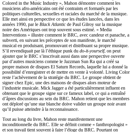
Colored in the Music Industry », Mahon démontre comment les
musiciens afro-américains ont été contraints et formatés par les
politiques culturelles, sexuelles et raciales du marché de la musique.
Elle met ainsi en perspective ce que les études lancées, dans les
années 1990, par le
Black Atlantic
de Paul Gilroy sur la musique
noire des Amériques ont trop souvent sous estimé. « Media
Interventions » illustre comment le BRC, avec candeur et panache, a
subverti, en suivant les préceptes de son manifeste, le marché
musical en produisant, promouvant et distribuant sa propre musique.
S’il revendiquait par là l’éthique punk du
do-it-yourself
, on peut
ajouter que le BRC s’inscrivait aussi dans une perspective ouverte
par d’autres musiciens comme le Jazzman Sun Ra qui a créé sa
propre maison de disques El Saturn Records, laquelle lui a donné la
possibilité d’enregistrer et de mettre en vente à volonté. Living Color
reste l’achèvement de la stratégie du BRC. Le groupe obtient de
signer chez Epic, une des maisons de disques alors moteur de
l’industrie musicale. Mick Jagger a été particulièrement influent en
obtenant que le groupe signe sur ce fameux label, ce qui a entraîné
d’âpres discussions au sein du BRC. Mahon retient que les membres
ont déploré qu’une star blanche doive valider un groupe noir avant
qu’il puisse atteindre à la reconnaissance.
Tout au long du livre, Mahon reste manifestement une
inconditionnelle du BRC. Elle se définit comme « fanthropologist »
et son travail tient souvent à faire l’éloge du BRC. Pourtant on