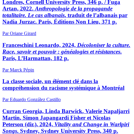
Londres, Cornell University Press, 346 p. / F
uga
Artan, 2022.
Anthropologie de la propagande
totalitaire. Le cas albanais
, traduit de l’albanais par
Nadia Jurzac. Paris, Éditions Non Lieu, 371 p.
Par Oriane Girard
F
ranceschini
Leonardo, 2024,
Décoloniser la culture.
Race, savoir et pouvoir : généalogies et résistances
.
Paris, L’Harmattan, 182 p.
Par Marck Pépin
La classe sociale, un élément clé dans la
compréhension du racisme systémique à Montréal
Par Eduardo González Castillo
C
urran
Georgia, Linda B
arwick
, Valerie N
apaljarri
M
artin
, Simon J
apangardi
F
isher
et Nicolas
P
eterson
(dir.), 2024,
Vitality and Change in Warlpiri
Songs
. Sydney, Sydney University Press, 340 p.