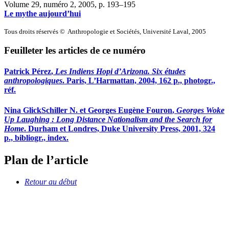
Volume 29, numéro 2, 2005
, p. 193–195
Le mythe aujourd’hui
Tous droits réservés © Anthropologie et Sociétés, Université Laval, 2005
Feuilleter les articles de ce numéro
Patrick
Pérez
,
Les Indiens Hopi d’Arizona. Six études
anthropologiques
. Paris, L’Harmattan, 2004, 162 p., photogr.,
réf.
Nina
Glick
Schiller
N. et Georges Eugène
Fouron
,
Georges Woke
Up Laughing : Long Distance Nationalism and the Search for
Home
. Durham et Londres, Duke University Press, 2001, 324
p., bibliogr., index.
Plan de l’article
Retour au début