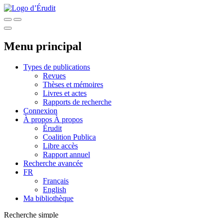
Menu principal
Types de publications
Revues
Thèses et mémoires
Livres et actes
Rapports de recherche
Connexion
À propos
À propos
Érudit
Coalition Publica
Libre accès
Rapport annuel
Recherche avancée
FR
Français
English
Ma bibliothèque
Recherche simple