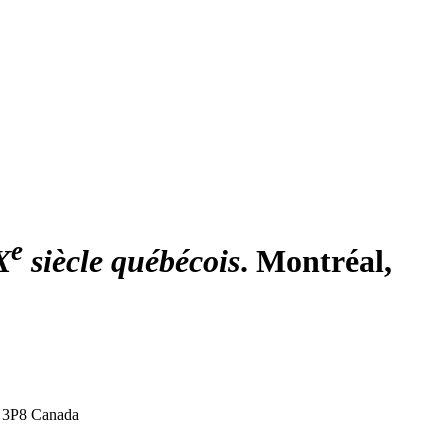
e
X
siècle québécois
. Montréal,
 3P8
Canada