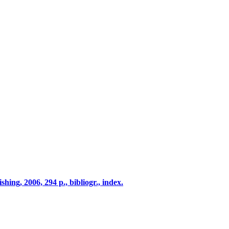
shing, 2006, 294 p., bibliogr., index.