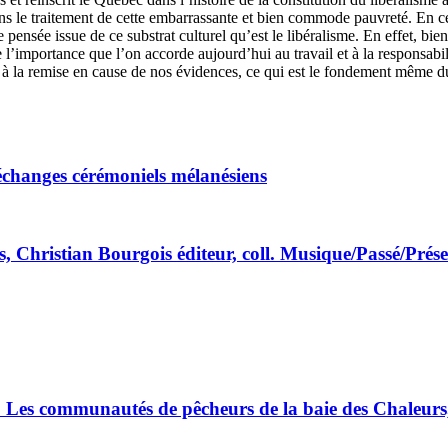
ns le traitement de cette embarrassante et bien commode pauvreté. En cel
ensée issue de ce substrat culturel qu’est le libéralisme. En effet, bie
e l’importance que l’on accorde aujourd’hui au travail et à la responsab
à la remise en cause de nos évidences, ce qui est le fondement même du 
d'échanges cérémoniels mélanésiens
hristian Bourgois éditeur, coll. Musique/Passé/Présent
e. Les communautés de pêcheurs de la baie des Chaleur