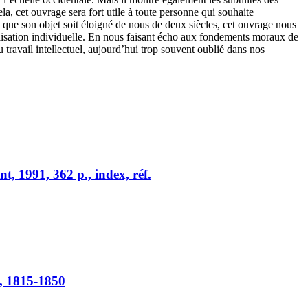
a, cet ouvrage sera fort utile à toute personne qui souhaite
n que son objet soit éloigné de nous de deux siècles, cet ouvrage nous
ilisation individuelle. En nous faisant écho aux fondements moraux de
travail intellectuel, aujourd’hui trop souvent oublié dans nos
, 1991, 362 p., index, réf.
s, 1815-1850