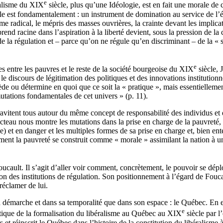
e
ralisme du XIX
siècle, plus qu’une Idéologie, est en fait une morale de 
le est fondamentalement : un instrument de domination au service de l’égo
tisme radical, le mépris des masses ouvrières, la crainte devant les impl
end racine dans l’aspiration à la liberté devient, sous la pression de la 
 de la régulation et – parce qu’on ne régule qu’en discriminant – de la « 
e
 entre les pauvres et le reste de la société bourgeoise du XIX
siècle, 
n le discours de légitimation des politiques et des innovations institution
e ou détermine en quoi que ce soit la « pratique », mais essentiellement
mutations fondamentales de cet univers » (p. 11).
gravitent tous autour du même concept de responsabilité des individus et 
ecteau nous montre les mutations dans la prise en charge de la pauvreté, 
 et en danger et les multiples formes de sa prise en charge et, bien ente
ment la pauvreté se construit comme « morale » assimilant la nation à u
.
cault. Il s’agit d’aller voir comment, concrètement, le pouvoir se déploi
n des institutions de régulation. Son positionnement à l’égard de Foucault
réclamer de lui.
a démarche et dans sa temporalité que dans son espace : le Québec. En ef
e
itique de la formalisation du libéralisme au Québec au XIX
siècle par l
 et réinscrit le Québec dans l’histoire de la constitution du libéralisme 