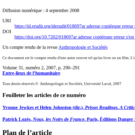
Diffusion numérique : 4 septembre 2008
URI
https://id.erudit.org/iderudit/018697ar
adresse copiée
une erreur 
DOI
https://doi.org/10.7202/018697ar
adresse copiée
une erreur s'est
Un compte rendu de la revue
Anthropologie et Sociétés
Ce document est le compte rendu d'une autre oeuvre tel qu'un livre ou un film. L'oe
Volume 31, numéro 2, 2007
, p. 290–291
Entre-lieux de l’humanitaire
Tous droits réservés © Anthropologie et Sociétés, Université Laval, 2007
Feuilleter les articles de ce numéro
Yvonne
Jewkes
et Helen
Johnston
(dir.),
Prison Readings. A Criti
Patrick
Lozès
,
Nous, les Noirs de France
. Paris, Éditions Danger 
Plan de l’article