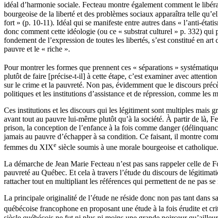
idéal d’harmonie sociale. Fecteau montre également comment le libé
bourgeoise de la liberté et des problèmes sociaux apparaîtra telle qu’el
fort » (p. 10-11). Idéal qui se manifeste entre autres dans « l’anti-éta
donc comment cette idéologie (ou ce « substrat culturel » p. 332) qui pr
fondement de l’expression de toutes les libertés, s’est constitué en art
pauvre et le « riche ».
Pour montrer les formes que prennent ces « séparations » systématiques
plutôt de faire [précise-t-il] à cette étape, c’est examiner avec attentio
sur le crime et la pauvreté. Non pas, évidemment que le discours précèd
politiques et les institutions d’assistance et de répression, comme les 
Ces institutions et les discours qui les légitiment sont multiples mais 
avant tout au pauvre lui-même plutôt qu’à la société. À partir de là, F
prison, la conception de l’enfance à la fois comme danger (délinquance)
jamais au pauvre d’échapper à sa condition. Ce faisant, il montre com
e
femmes du XIX
siècle soumis à une morale bourgeoise et catholique
La démarche de Jean Marie Fecteau n’est pas sans rappeler celle de Fou
pauvreté au Québec. Et cela à travers l’étude du discours de légitimatio
rattacher tout en multipliant les références qui permettent de ne pas se 
La principale originalité de l’étude ne réside donc non pas tant dans s
québécoise francophone en proposant une étude à la fois érudite et cr
siècle québécois ne fut ni plus ni moins une grande noirceur qu’ailleurs