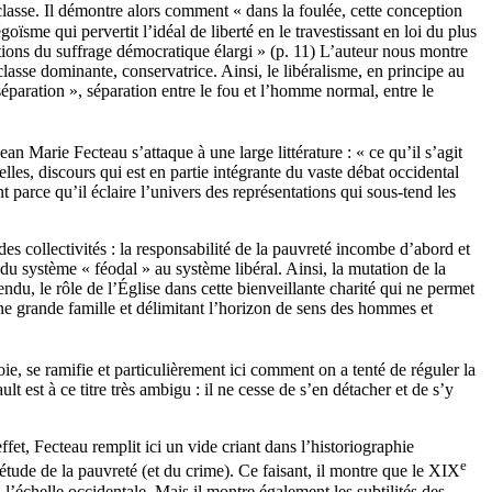
classe. Il démontre alors comment « dans la foulée, cette conception
ïsme qui pervertit l’idéal de liberté en le travestissant en loi du plus
ications du suffrage démocratique élargi » (p. 11) L’auteur nous montre
classe dominante, conservatrice. Ainsi, le libéralisme, en principe au
séparation », séparation entre le fou et l’homme normal, entre le
Jean Marie Fecteau s’attaque à une large littérature : « ce qu’il s’agit
nelles, discours qui est en partie intégrante du vaste débat occidental
 parce qu’il éclaire l’univers des représentations qui sous-tend les
des collectivités : la responsabilité de la pauvreté incombe d’abord et
du système « féodal » au système libéral. Ainsi, la mutation de la
ndu, le rôle de l’Église dans cette bienveillante charité qui ne permet
ne grande famille et délimitant l’horizon de sens des hommes et
e, se ramifie et particulièrement ici comment on a tenté de réguler la
 est à ce titre très ambigu : il ne cesse de s’en détacher et de s’y
fet, Fecteau remplit ici un vide criant dans l’historiographie
e
’étude de la pauvreté (et du crime). Ce faisant, il montre que le XIX
à l’échelle occidentale. Mais il montre également les subtilités des