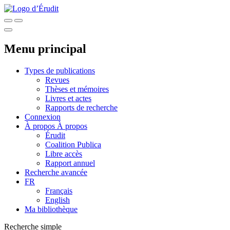
Menu principal
Types de publications
Revues
Thèses et mémoires
Livres et actes
Rapports de recherche
Connexion
À propos
À propos
Érudit
Coalition Publica
Libre accès
Rapport annuel
Recherche avancée
FR
Français
English
Ma bibliothèque
Recherche simple