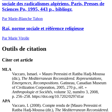
sociale des radicalismes algériens. Paris, Presses de
Sciences Po, 1995, 443 p., bibliogr.
Par Marie-Blanche Tahon
Raï, norme sociale et référence religieuse
Par Marie Virolle
Outils de citation
Citer cet article
MLA
Vaccaro, Ismael. « Mauro P
eressini
et Ratiba H
adj
-M
oussa
(dir.),
The Mediterranean Reconsidered. Representations,
Emergences, Recompositions
. Gatineau, Canadian Museum
of Civilization Corporation, 2005, 270 p., réf. »
Anthropologie et Sociétés
, volume 32, numéro 3, 2008,
p. 256–258. https://doi.org/10.7202/029741ar
APA
Vaccaro, I. (2008). Compte rendu de [Mauro P
eressini
et
Ratiba H
adj
-M
oussa
(dir.),
The Mediterranean Reconsidered.