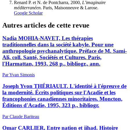
Renard
P. et N.
de Pontcharra,
2000,
L’imaginaire
méditerranéen
. Paris, Maisonneuve & Larose.
Google Scholar
Autres articles de cette revue
Nadia MOHIA-NAVET, Les thérapies
traditionnelles dans la société kabyle. Pour une
anthropologie psychanalytique. Préface de M. Sami-
Ali, coll. Santé, Sociétés et Cultures. Paris,
l'Harmattan, 1993, 268 p., bibliogr., ann.
Par Yvan Simonis
Joseph Yvon THÉRIAULT. L'identité à l'épreuve de
la modernité. Écrits politiques sur l'Acadie et les
francophonies canadiennes minoritaires. Moncton,
Éditions d'Acadie, 1995, 323 p., bibliogr.
Par Claude Bariteau
Omar CARLIER, Entre nation et jihad. Histoire