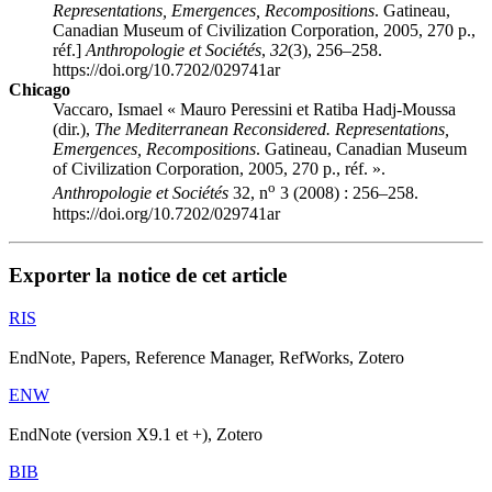
Representations, Emergences, Recompositions
. Gatineau,
Canadian Museum of Civilization Corporation, 2005, 270 p.,
réf.]
Anthropologie et Sociétés
,
32
(3), 256–258.
https://doi.org/10.7202/029741ar
Chicago
Vaccaro, Ismael « Mauro P
eressini
et Ratiba H
adj
-M
oussa
(dir.),
The Mediterranean Reconsidered. Representations,
Emergences, Recompositions
. Gatineau, Canadian Museum
of Civilization Corporation, 2005, 270 p., réf. ».
o
Anthropologie et Sociétés
32, n
3 (2008) : 256–258.
https://doi.org/10.7202/029741ar
Exporter la notice de cet article
RIS
EndNote, Papers, Reference Manager, RefWorks, Zotero
ENW
EndNote (version X9.1 et +), Zotero
BIB