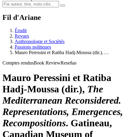
Fil d'Ariane
Érudit
Revues
Anthropologie et Sociétés
Passions politiques
Mauro P
eressini
et Ratiba H
adj
-M
oussa
(dir.),
…
Comptes rendus
Book Review
Reseñas
Mauro P
eressini
et Ratiba
H
adj
-M
oussa
(dir.),
The
Mediterranean Reconsidered.
Representations, Emergences,
Recompositions
. Gatineau,
Canadian Museum of