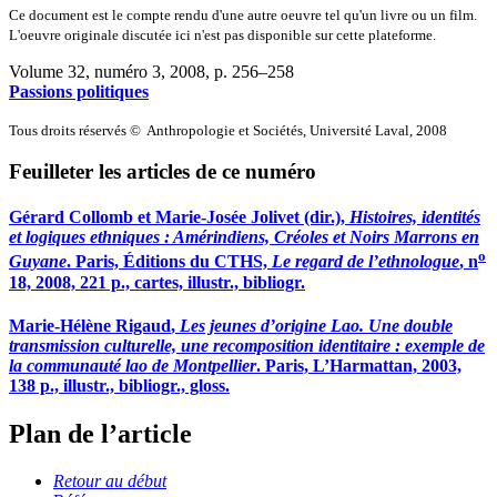
Ce document est le compte rendu d'une autre oeuvre tel qu'un livre ou un film.
L'oeuvre originale discutée ici n'est pas disponible sur cette plateforme.
Volume 32, numéro 3, 2008
, p. 256–258
Passions politiques
Tous droits réservés © Anthropologie et Sociétés, Université Laval, 2008
Feuilleter les articles de ce numéro
Gérard C
ollomb
et Marie-Josée J
olivet
(dir.),
Histoires, identités
et logiques ethniques : Amérindiens, Créoles et Noirs Marrons en
o
Guyane
. Paris, Éditions du CTHS,
Le regard de l’ethnologue
, n
18, 2008, 221 p., cartes, illustr., bibliogr.
Marie-Hélène
Rigaud
,
Les jeunes d’origine Lao. Une double
transmission culturelle, une recomposition identitaire : exemple de
la communauté lao de Montpellier
. Paris, L’Harmattan, 2003,
138 p., illustr., bibliogr., gloss.
Plan de l’article
Retour au début