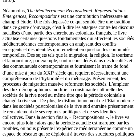
1987).
Néanmoins,
The Mediterranean Reconsidered. Representations,
Emergences, Recompositions
est une contribution intéressante au
champ d’étude. Une fois dépassée ce qui semble être une tradition
dans ce genre d’ouvrage, c’est-à-dire les attaques contre les discours
racialisés d’une partie des chercheurs coloniaux français, le livre
actualise certaines questions fondamentales qui affectent les sociétés
méditerranéennes contemporaines en analysant des conflits
émergents et des identités qui remettent en question les continuités
temporelles. Des sujets tels que la migration, la religion, le tourisme
et la nourriture, par exemple, sont reconsidérés dans des localités et
des communautés contemporaines et fournissent la trame de fond
e
d’une mise à jour du XXI
siècle qui requiert nécessairement une
compréhension de l’hybridité et du métissage. Présentement, les
processus de migration massive reforment les sociétés. L’ampleur
des flux démographiques modifie la constituante culturelle des
sociétés de la rive nord au même titre que la période coloniale a
changé la rive sud. De plus, le disfonctionnement de l’État moderne
dans les sociétés postcoloniales de la rive sud entraîne présentement
le remaniement de ses régimes politiques et de ses identités
collectives. Dans la section finale, « Recompositions », le livre va
encore plus loin : alors que la période actuelle est marquée par les
troubles, on nous présente l’expérience méditerranéenne comme un
espace de réseaux qui se déploient à travers des structures politiques