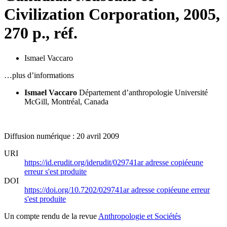
Civilization Corporation, 2005,
270 p., réf.
Ismael Vaccaro
…plus d’informations
Ismael Vaccaro
Département d’anthropologie
Université
McGill, Montréal, Canada
Diffusion numérique : 20 avril 2009
URI
https://id.erudit.org/iderudit/029741ar
adresse copiée
une
erreur s'est produite
DOI
https://doi.org/10.7202/029741ar
adresse copiée
une erreur
s'est produite
Un compte rendu de la revue
Anthropologie et Sociétés