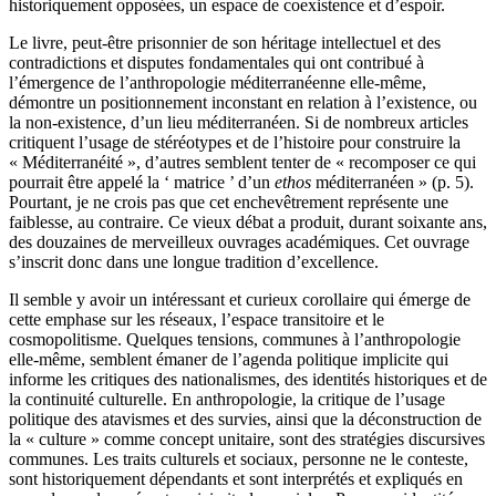
historiquement opposées, un espace de coexistence et d’espoir.
Le livre, peut-être prisonnier de son héritage intellectuel et des
contradictions et disputes fondamentales qui ont contribué à
l’émergence de l’anthropologie méditerranéenne elle-même,
démontre un positionnement inconstant en relation à l’existence, ou
la non-existence, d’un lieu méditerranéen. Si de nombreux articles
critiquent l’usage de stéréotypes et de l’histoire pour construire la
« Méditerranéité », d’autres semblent tenter de « recomposer ce qui
pourrait être appelé la ‘ matrice ’ d’un
ethos
méditerranéen » (p. 5).
Pourtant, je ne crois pas que cet enchevêtrement représente une
faiblesse, au contraire. Ce vieux débat a produit, durant soixante ans,
des douzaines de merveilleux ouvrages académiques. Cet ouvrage
s’inscrit donc dans une longue tradition d’excellence.
Il semble y avoir un intéressant et curieux corollaire qui émerge de
cette emphase sur les réseaux, l’espace transitoire et le
cosmopolitisme. Quelques tensions, communes à l’anthropologie
elle-même, semblent émaner de l’agenda politique implicite qui
informe les critiques des nationalismes, des identités historiques et de
la continuité culturelle. En anthropologie, la critique de l’usage
politique des atavismes et des survies, ainsi que la déconstruction de
la « culture » comme concept unitaire, sont des stratégies discursives
communes. Les traits culturels et sociaux, personne ne le conteste,
sont historiquement dépendants et sont interprétés et expliqués en