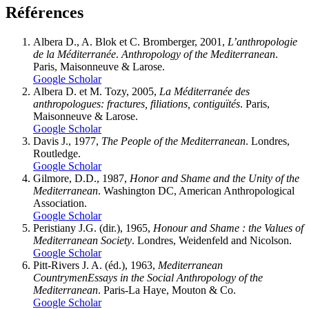
Références
Albera
D., A.
Blok
et C.
Bromberger
, 2001,
L’anthropologie
de la Méditerranée
.
Anthropology of the Mediterranean
.
Paris, Maisonneuve & Larose.
Google Scholar
Albera
D. et M.
Tozy, 2005,
La Méditerranée des
anthropologues: fractures, filiations, contiguïtés
. Paris,
Maisonneuve & Larose.
Google Scholar
Davis
J., 1977,
The People of the Mediterranean
. Londres,
Routledge.
Google Scholar
Gilmore,
D.D., 1987,
Honor and Shame and the Unity of the
Mediterranean
. Washington DC, American Anthropological
Association.
Google Scholar
Peristiany
J.G. (dir.), 1965,
Honour and Shame : the Values of
Mediterranean Society
. Londres, Weidenfeld and Nicolson.
Google Scholar
Pitt-Rivers
J. A. (éd.), 1963,
Mediterranean
Countrymen
Essays in the Social Anthropology of the
Mediterranean
. Paris-La Haye, Mouton & Co.
Google Scholar