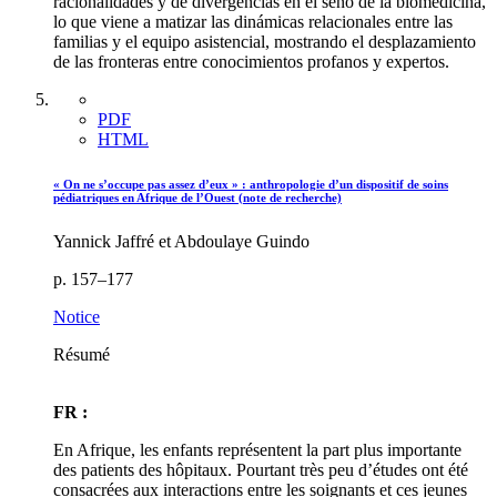
racionalidades y de divergencias en el seno de la biomedicina,
lo que viene a matizar las dinámicas relacionales entre las
familias y el equipo asistencial, mostrando el desplazamiento
de las fronteras entre conocimientos profanos y expertos.
PDF
HTML
« On ne s’occupe pas assez d’eux » : anthropologie d’un dispositif de soins
pédiatriques en Afrique de l’Ouest (note de recherche)
Yannick Jaffré et Abdoulaye Guindo
p. 157–177
Notice
Résumé
FR :
En Afrique, les enfants représentent la part plus importante
des patients des hôpitaux. Pourtant très peu d’études ont été
consacrées aux interactions entre les soignants et ces jeunes