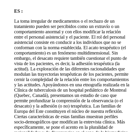
ES :
La toma irregular de medicamentos o el rechazo de un
tratamiento pueden ser percibidos como un extravío o un
comportamiento anormal y con ellos modificar la relación
entre el personal asistencial y el paciente. El rol del personal
asistencial consiste en conducir a los individuos que no se
conforman con la norma establecida. El acato terapéutico (el
comportamiento) es un fenómeno multidimensional. Sin
embargo, el desacato requiere también cuestionar el punto de
vista de los pacientes, es decir, la adhesión terapéutica (la
actitud). La exploración de las diferentes racionalidades que
modulan las trayectorias terapéuticas de los pacientes, permite
cernir la complejidad de la relación entre los comportamientos
y las actitudes. Apoyándonos en una etnografía realizada en la
Clínica de tuberculosis de un hospital pediátrico de Montreal
(Quebec, Canadá), presentamos un estudio de caso que
permite profundizar la comprensión de la observancia (o el
desacato) y la adhesión (o no) terapéutica. Las familias de
Europa del Este constituyen el núcleo de nuestra reflexión.
Ciertas características de estas familias muestran perfiles
socio-demográficos que modifican la entrevista clínica. Más
específicamente, se pone el acento en la pluralidad de