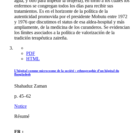
agua, y otro para impedir la brujería), en torno a los cuales los
enfermos se congregan todos los días para recibir sus
tratamientos. Es en el horizonte de la política de la
autenticidad promovida por el presidente Mobutu entre 1972
y 1976 que discutimos el status de esa aldea-hospital y más
ampliamente, de la medicina de los curanderos. Se evidencian
los límites asociados a la política de valorización de la
tradición terapéutica zaireña.
PDF
HTML
L’hôpital comme microcosme de la société : ethnographie d’un hôpital du
Bangladesh
Shahaduz Zaman
p. 45–62
Notice
Résumé
FR :