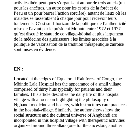
activités thérapeutiques s’organisent autour de trois autels (un
pour les ancêtres, un autre pour les esprits de la forêt et de
l’eau et un pour barrer l’action sorcière), autant de lieux où les
malades se rassemblent à chaque jour pour recevoir leurs
traitements. C’est sur l’horizon de la politique de l’authenticité
mise de l’avant par le président Mobutu entre 1972 et 1977
qu’est discuté le statut de ce village-hôpital et plus largement
de la médecine des guérisseurs ; les limites associées à la
politique de valorisation de la tradition thérapeutique zaïroise
sont mises en évidence.
EN :
Located at the edges of Equatorial Rainforest of Congo, the
Mbindo Lala Hospital has the appearance of a small village
comprised of thirty huts typically for patients and their
families. This article describes the daily life of this hospital-
village with a focus on highlighting the philosophy of
Ngbandi medicine and healers, which structures care practices
in the hospital-village. Similarly, the author shows how the
social structure and the cultural universe of Angbandi are
incorporated in this hospital-village with therapeutic activities
organized around three altars (one for the ancestors, another