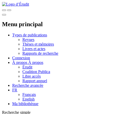
Menu principal
Types de publications
Revues
Thèses et mémoires
Livres et actes
Rapports de recherche
Connexion
À propos
À propos
Érudit
Coalition Publica
Libre accès
Rapport annuel
Recherche avancée
FR
Français
English
Ma bibliothèque
Recherche simple