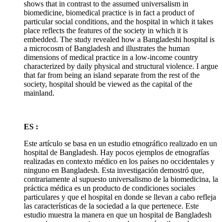
shows that in contrast to the assumed universalism in
biomedicine, biomedical practice is in fact a product of
particular social conditions, and the hospital in which it takes
place reflects the features of the society in which it is
embedded. The study revealed how a Bangladeshi hospital is
a microcosm of Bangladesh and illustrates the human
dimensions of medical practice in a low-income country
characterized by daily physical and structural violence. I argue
that far from being an island separate from the rest of the
society, hospital should be viewed as the capital of the
mainland.
ES :
Este artículo se basa en un estudio etnográfico realizado en un
hospital de Bangladesh. Hay pocos ejemplos de etnografías
realizadas en contexto médico en los países no occidentales y
ninguno en Bangladesh. Esta investigación demostró que,
contrariamente al supuesto universalismo de la biomedicina, la
práctica médica es un producto de condiciones sociales
particulares y que el hospital en donde se llevan a cabo refleja
las características de la sociedad a la que pertenece. Este
estudio muestra la manera en que un hospital de Bangladesh