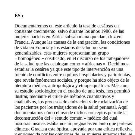
ES :
Documentaremos en este artículo la tasa de cesáreas en
constante crecimiento, salvo durante los años 1980, de las
mujeres nacidas en África subsahariana que dan a luz en
Francia. Aunque las causas de la emigración, las condiciones
de vida en Francia y los estados de salud no sean
generalizables, esas mujeres representan un grupo
« homogéneo » cosificado, en el discurso de los trabajadores
de la salud que las catalogan como « africanas ». Decidimos
estudiar la cesárea ya que este tipo de intervención es una
fuente de conflictos entre equipos hospitalarios y parturientas,
que revela fenómenos sociales, y porque ha sido objeto de la
literatura médica, antropológica y etnopsiquiátrica. Más aun,
su estudio sociológico en el cuadro de una tesis, nos permitió
ilustrar, mediante el cruce de métodos cuantitativos y
cualitativos, los procesos de etnización y de racialización de
los pacientes por los trabajadores de la salud perinatal. Aquí
documentamos cómo el uso de dichos conceptos permite la
deconstrucción del « sentido común » médico del cual
nosotras mismas estábamos impregnadas en tanto que parteras
clínicas. Gracia a esta óptica, apoyada por una crítica reflexiva
y enriquecida por las opiniones de las mujeres interrogadas, se