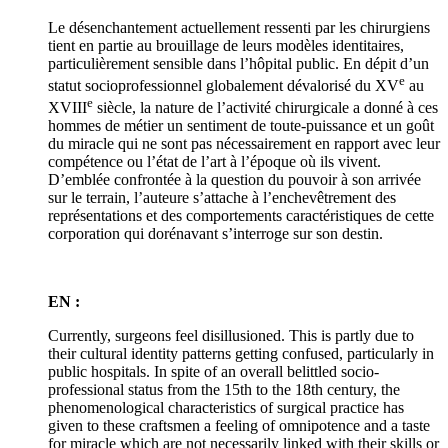
Le désenchantement actuellement ressenti par les chirurgiens
tient en partie au brouillage de leurs modèles identitaires,
particulièrement sensible dans l’hôpital public. En dépit d’un
e
statut socioprofessionnel globalement dévalorisé du XV
au
e
XVIII
siècle, la nature de l’activité chirurgicale a donné à ces
hommes de métier un sentiment de toute-puissance et un goût
du miracle qui ne sont pas nécessairement en rapport avec leur
compétence ou l’état de l’art à l’époque où ils vivent.
D’emblée confrontée à la question du pouvoir à son arrivée
sur le terrain, l’auteure s’attache à l’enchevêtrement des
représentations et des comportements caractéristiques de cette
corporation qui dorénavant s’interroge sur son destin.
EN :
Currently, surgeons feel disillusioned. This is partly due to
their cultural identity patterns getting confused, particularly in
public hospitals. In spite of an overall belittled socio-
professional status from the 15th to the 18th century, the
phenomenological characteristics of surgical practice has
given to these craftsmen a feeling of omnipotence and a taste
for miracle which are not necessarily linked with their skills or