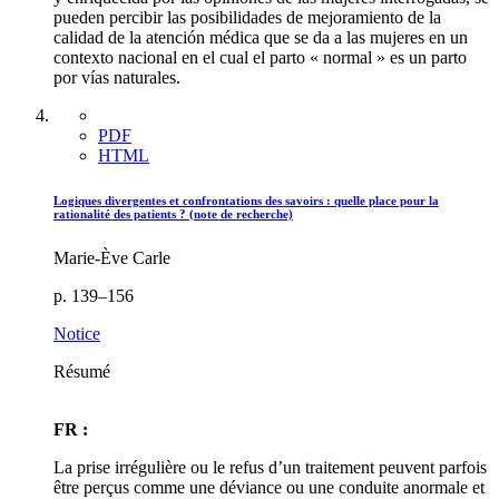
pueden percibir las posibilidades de mejoramiento de la
calidad de la atención médica que se da a las mujeres en un
contexto nacional en el cual el parto « normal » es un parto
por vías naturales.
PDF
HTML
Logiques divergentes et confrontations des savoirs : quelle place pour la
rationalité des patients ? (note de recherche)
Marie-Ève Carle
p. 139–156
Notice
Résumé
FR :
La prise irrégulière ou le refus d’un traitement peuvent parfois
être perçus comme une déviance ou une conduite anormale et