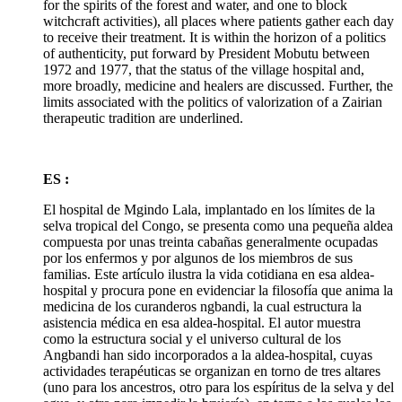
for the spirits of the forest and water, and one to block
witchcraft activities), all places where patients gather each day
to receive their treatment. It is within the horizon of a politics
of authenticity, put forward by President Mobutu between
1972 and 1977, that the status of the village hospital and,
more broadly, medicine and healers are discussed. Further, the
limits associated with the politics of valorization of a Zairian
therapeutic tradition are underlined.
ES :
El hospital de Mgindo Lala, implantado en los límites de la
selva tropical del Congo, se presenta como una pequeña aldea
compuesta por unas treinta cabañas generalmente ocupadas
por los enfermos y por algunos de los miembros de sus
familias. Este artículo ilustra la vida cotidiana en esa aldea-
hospital y procura pone en evidenciar la filosofía que anima la
medicina de los curanderos ngbandi, la cual estructura la
asistencia médica en esa aldea-hospital. El autor muestra
como la estructura social y el universo cultural de los
Angbandi han sido incorporados a la aldea-hospital, cuyas
actividades terapéuticas se organizan en torno de tres altares
(uno para los ancestros, otro para los espíritus de la selva y del