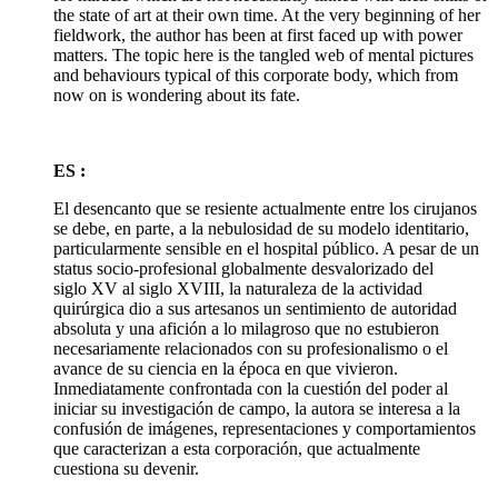
the state of art at their own time. At the very beginning of her
fieldwork, the author has been at first faced up with power
matters. The topic here is the tangled web of mental pictures
and behaviours typical of this corporate body, which from
now on is wondering about its fate.
ES :
El desencanto que se resiente actualmente entre los cirujanos
se debe, en parte, a la nebulosidad de su modelo identitario,
particularmente sensible en el hospital público. A pesar de un
status socio-profesional globalmente desvalorizado del
siglo XV al siglo XVIII, la naturaleza de la actividad
quirúrgica dio a sus artesanos un sentimiento de autoridad
absoluta y una afición a lo milagroso que no estubieron
necesariamente relacionados con su profesionalismo o el
avance de su ciencia en la época en que vivieron.
Inmediatamente confrontada con la cuestión del poder al
iniciar su investigación de campo, la autora se interesa a la
confusión de imágenes, representaciones y comportamientos
que caracterizan a esta corporación, que actualmente
cuestiona su devenir.