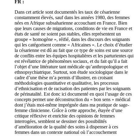
FR :
Dans cet article sont documentés les taux de césarienne
constamment élevés, sauf dans les années 1980, des femmes
nées en Afrique subsaharienne accouchant en France. Bien
que leurs causes de migrations, conditions de vie en France et
états de santé ne soient pas stables, elles représentent un
groupe « homogène », réifié, dans les discours des soignants
qui les catégorisent comme « Africaines ». Le choix d’étudier
la césarienne est dû au fait que ce type de soins est une source
de conflits entre les équipes hospitalières et les parturientes qui
est révélatrice de phénomènes sociaux, et du fait qu’il a fait
l’objet d’une littérature tant médicale qu’anthropologique et
ethnopsychiatrique. Surtout, son étude sociologique dans le
cadre d’une thèse m’a permis d’illustrer, en croisant
méthodologies quantitative et qualitative, les processus
d’ethnicisation et de racisation des patientes par les soignants
de périnatalité. Est donc ici documenté en quoi l’usage de ces
concepts permet une déconstruction du « bon sens » médical
dont j’étais moi-même imprégnée dans ma pratique de sage-
femme clinicienne. Grâce à cette approche, étayée d’une
critique réflexive et enrichie des opinions de femmes
interrogées, semblent se dessiner des possibilités
d’amélioration de la qualité des soins à dispenser à ces
femmes dans un contexte national où l’accouchement