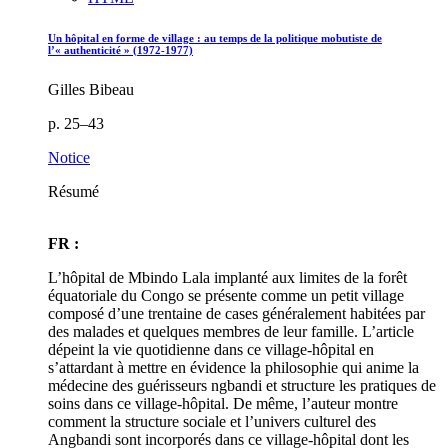
Un hôpital en forme de village : au temps de la politique mobutiste de
l’« authenticité » (1972-1977)
Gilles Bibeau
p. 25–43
Notice
Résumé
FR :
L’hôpital de Mbindo Lala implanté aux limites de la forêt
équatoriale du Congo se présente comme un petit village
composé d’une trentaine de cases généralement habitées par
des malades et quelques membres de leur famille. L’article
dépeint la vie quotidienne dans ce village-hôpital en
s’attardant à mettre en évidence la philosophie qui anime la
médecine des guérisseurs ngbandi et structure les pratiques de
soins dans ce village-hôpital. De même, l’auteur montre
comment la structure sociale et l’univers culturel des
Angbandi sont incorporés dans ce village-hôpital dont les