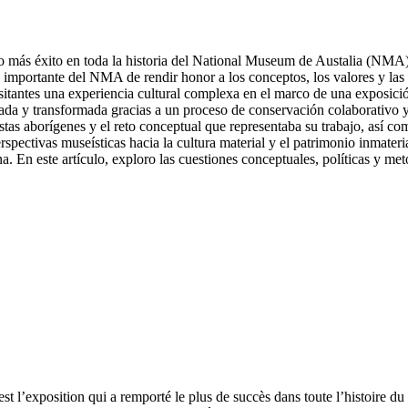
o más éxito en toda la historia del National Museum de Austalia (NMA). 
importante del NMA de rendir honor a los conceptos, los valores y las v
isitantes una experiencia cultural complexa en el marco de una exposici
ada y transformada gracias a un proceso de conservación colaborativo y 
tas aborígenes y el reto conceptual que representaba su trabajo, así com
rspectivas museísticas hacia la cultura material y el patrimonio inmateri
iana. En este artículo, exploro las cuestiones conceptuales, políticas y m
est l’exposition qui a remporté le plus de succès dans toute l’histoire