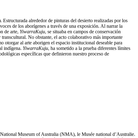
Estructurada alrededor de pinturas del desierto realizadas por los
oces de los aborígenes a través de una exposición. Al narrar la
ón de arte,
Yiwarra
Kuju
, se situaba en campos de conservación
transcultural. No obstante, el acto colaborativo más importante
o otorgar al arte aborigen el espacio institucional deseable para
al indígena.
Yiwarra
Kuju
, ha sometido a la prueba diferentes límites
etodológicas específicas que definieron nuestro proceso de
 du National Museum of Australia (NMA), le Musée national d’Australie.