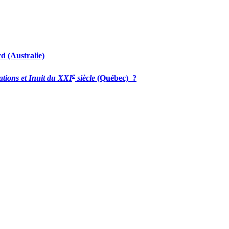
rd (Australie)
e
ations et Inuit du
XXI
siècle
(Québec) ?