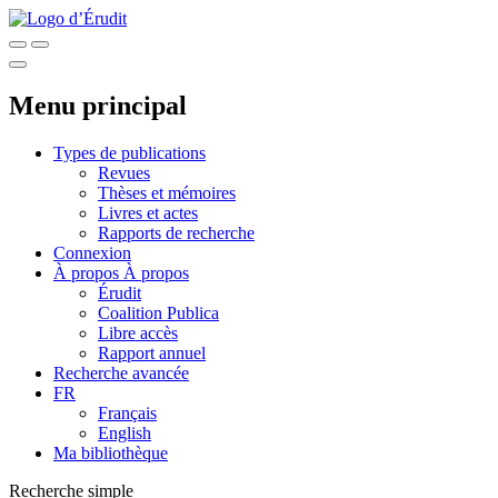
Menu principal
Types de publications
Revues
Thèses et mémoires
Livres et actes
Rapports de recherche
Connexion
À propos
À propos
Érudit
Coalition Publica
Libre accès
Rapport annuel
Recherche avancée
FR
Français
English
Ma bibliothèque
Recherche simple