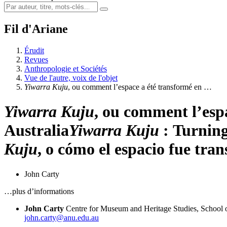
Fil d'Ariane
Érudit
Revues
Anthropologie et Sociétés
Vue de l'autre, voix de l'objet
Yiwarra Kuju
, ou comment l’espace a été transformé en …
Yiwarra Kuju
, ou comment l’esp
Australia
Yiwarra Kuju
:
T
urning
Kuju
, o cómo el espacio fue tr
John Carty
…plus d’informations
John Carty
Centre for Museum and Heritage Studies, School o
john.carty@anu.edu.au