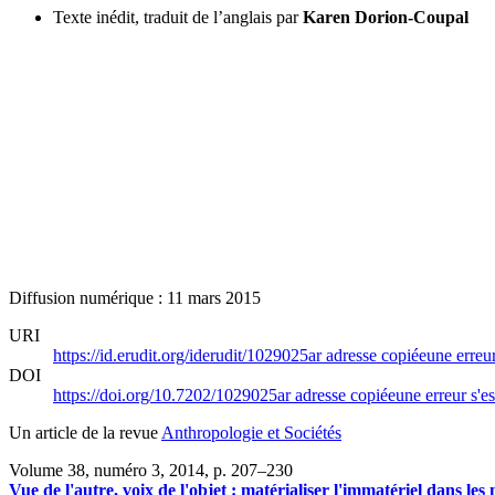
Texte inédit, traduit de l’anglais par
Karen Dorion-Coupal
Diffusion numérique : 11 mars 2015
URI
https://id.erudit.org/iderudit/1029025ar
adresse copiée
une erreur
DOI
https://doi.org/10.7202/1029025ar
adresse copiée
une erreur s'es
Un article de la revue
Anthropologie et Sociétés
Volume 38, numéro 3, 2014
, p. 207–230
Vue de l'autre, voix de l'objet : matérialiser l'immatériel dans les