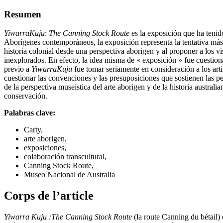
Resumen
Yiwarra
Kuju
:
The Canning Stock Route
es la exposición que ha tenid
Aborígenes contemporáneos, la exposición representa la tentativa más 
historia colonial desde una perspectiva aborigen y al proponer a los v
inexplorados. En efecto, la idea misma de « exposición » fue cuestion
previo a
Yiwarra
Kuju
fue tomar seriamente en consideración a los artis
cuestionar las convenciones y las presuposiciones que sostienen las pe
de la perspectiva museística del arte aborigen y de la historia austral
conservación.
Palabras clave:
Carty,
arte aborigen,
exposiciones,
colaboración transcultural,
Canning Stock Route,
Museo Nacional de Australia
Corps de l’article
Yiwarra Kuju :
The Canning Stock Route
(la route Canning du bétail) 