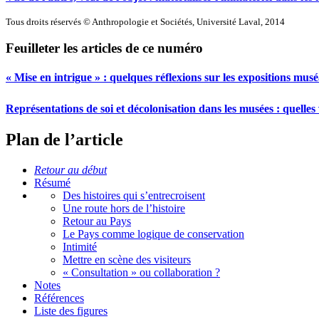
Tous droits réservés © Anthropologie et Sociétés, Université Laval, 2014
Feuilleter les articles de ce numéro
« Mise en intrigue » : quelques réflexions sur les expositions mus
Représentations de soi et décolonisation dans les musées : quelles 
Plan de l’article
Retour au début
Résumé
Des histoires qui s’entrecroisent
Une route hors de l’histoire
Retour au Pays
Le Pays comme logique de conservation
Intimité
Mettre en scène des visiteurs
« Consultation » ou collaboration ?
Notes
Références
Liste des figures