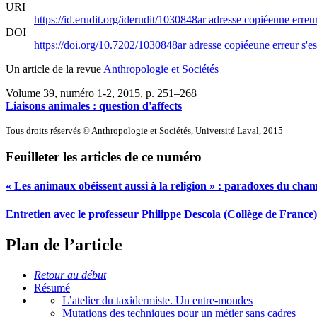
URI
https://id.erudit.org/iderudit/1030848ar
adresse copiée
une erreur
DOI
https://doi.org/10.7202/1030848ar
adresse copiée
une erreur s'es
Un article de la revue
Anthropologie et Sociétés
Volume 39, numéro 1-2, 2015
, p. 251–268
Liaisons animales : question d'affects
Tous droits réservés © Anthropologie et Sociétés, Université Laval, 2015
Feuilleter les articles de ce numéro
« Les animaux obéissent aussi à la religion » : paradoxes du cham
Entretien avec le professeur Philippe Descola (Collège de France)
Plan de l’article
Retour au début
Résumé
L’atelier du taxidermiste. Un entre-mondes
Mutations des techniques pour un métier sans cadres