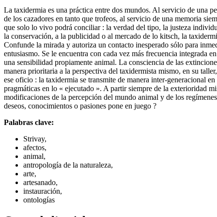
La taxidermia es una práctica entre dos mundos. Al servicio de una pe
de los cazadores en tanto que trofeos, al servicio de una memoria siem
que solo lo vivo podrá conciliar : la verdad del tipo, la justeza indiv
la conservación, a la publicidad o al mercado de lo kitsch, la taxidermi
Confunde la mirada y autoriza un contacto inesperado sólo para inmedi
entusiasmo. Se le encuentra con cada vez más frecuencia integrada en 
una sensibilidad propiamente animal. La consciencia de las extincione
manera prioritaria a la perspectiva del taxidermista mismo, en su talle
ese oficio : la taxidermia se transmite de manera inter-generacional en
pragmáticas en lo « ejecutado ». A partir siempre de la exterioridad m
modificaciones de la percepción del mundo animal y de los regímenes 
deseos, conocimientos o pasiones pone en juego ?
Palabras clave:
Strivay,
afectos,
animal,
antropología de la naturaleza,
arte,
artesanado,
instauración,
ontologías