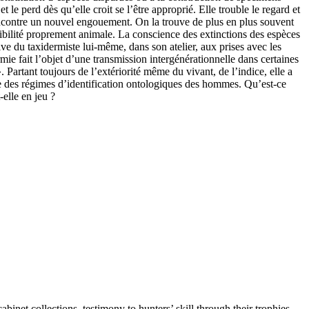
t le perd dès qu’elle croit se l’être approprié. Elle trouble le regard et
e rencontre un nouvel engouement. On la trouve de plus en plus souvent
nsibilité proprement animale. La conscience des extinctions des espèces
tive du taxidermiste lui-même, dans son atelier, aux prises avec les
rmie fait l’objet d’une transmission intergénérationnelle dans certaines
rtant toujours de l’extériorité même du vivant, de l’indice, elle a
e des régimes d’identification ontologiques des hommes. Qu’est-ce
-elle en jeu ?
inet collections, testimony to hunters’ skill through their trophies,