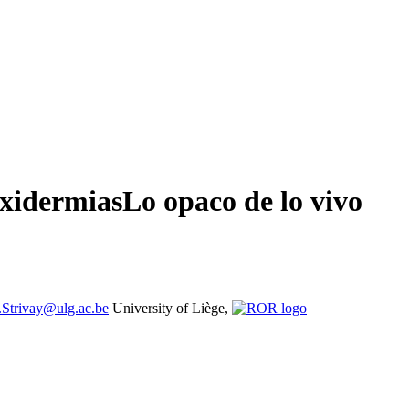
xidermias
Lo opaco de lo vivo
.Strivay@ulg.ac.be
University of Liège,