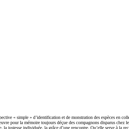
ective « simple » d’identification et de monstration des espèces en col
euvre pour la mémoire toujours déçue des compagnons disparus chez les pa
type, la justesse individuée, la grâce d’une rencontre. Qu’elle serve à la 