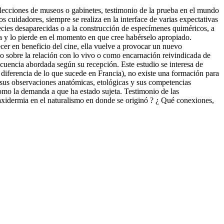
colecciones de museos o gabinetes, testimonio de la prueba en el mundo
s cuidadores, siempre se realiza en la interface de varias expectativas
species desaparecidas o a la construcción de especímenes quiméricos, a
capa y lo pierde en el momento en que cree habérselo apropiado.
cer en beneficio del cine, ella vuelve a provocar un nuevo
co sobre la relación con lo vivo o como encarnación reivindicada de
ecuencia abordada según su recepción. Este estudio se interesa de
(a diferencia de lo que sucede en Francia), no existe una formación para
na sus observaciones anatómicas, etológicas y sus competencias
 como la demanda a que ha estado sujeta. Testimonio de las
axidermia en el naturalismo en donde se originó ? ¿ Qué conexiones,