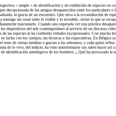
rspectiva « simple » de identificación y de exhibición de especies en 
pre decepcionada de los amigos desaparecidos entre los particulares o lo
idualizada, la gracia de un encuentro. Que sirva a la reconstitución de e
a transige sin cesar entre lo visible y lo invisible, cierne lo que se es
atamente traicionarlo. Cuando uno esperaría ver esta práctica desapare
los dispositivos del arte contemporáneo al servicio de un discurso críti
s de las especies le ha conferido virtudes excepcionales. Con mucha fr
r, en lucha con los cuerpos, las técnicas y las expectativas. En Bélgica 
 el seno de ciertas familias o gracias a los artesanos, y cada quien refi
isma de lo vivo, del indicio, ha visto transformarse sus saber-hacer así
de identificación ontológicos de los hombres. ¿ Qué ha provocado la t