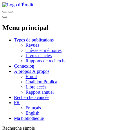
Menu principal
Types de publications
Revues
Thèses et mémoires
Livres et actes
Rapports de recherche
Connexion
À propos
À propos
Érudit
Coalition Publica
Libre accès
Rapport annuel
Recherche avancée
FR
Français
English
Ma bibliothèque
Recherche simple