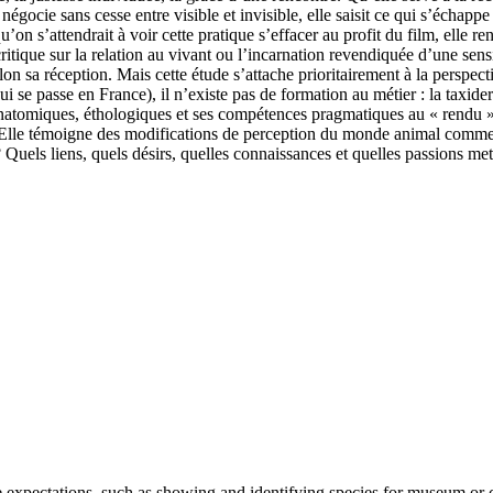
égocie sans cesse entre visible et invisible, elle saisit ce qui s’échappe e
u’on s’attendrait à voir cette pratique s’effacer au profit du film, ell
critique sur la relation au vivant ou l’incarnation revendiquée d’une se
lon sa réception. Mais cette étude s’attache prioritairement à la perspec
ui se passe en France), il n’existe pas de formation au métier : la taxide
omiques, éthologiques et ses compétences pragmatiques au « rendu ». Pa
sée. Elle témoigne des modifications de perception du monde animal comm
? Quels liens, quels désirs, quelles connaissances et quelles passions met
e expectations, such as showing and identifying species for museum or cab