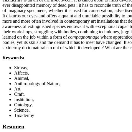
ever disappointed memory of dead pets ; it has to reconcile truth of th
of imaginary specimens, whether it is used for conservation, advertiseme
It disturbs our eyes and offers a quaint and unreliable possibility to 
more and more often involved in contemporary art installations that dev
awareness of extinguished species endows it with exceptional capacities
their workshops, struggling with bodies, combining techniques, jugglin
learned on the job within a form of
compagnonnage
where apprentices 
bodies, yet its skills and the demand it has to meet have changed. I
taxidermy do to naturalism out of which it developed ? What are the c
Keywords:
Strivay,
Affects,
Animal,
Anthropology of Nature,
Art,
Craft,
Institution,
Ontology,
Science,
Taxidermy
Resumen