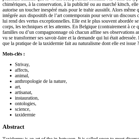
chimériques, à la conservation, à la publicité ou au marché kitsch, elle n
autorise un toucher inespéré mais pour le trahir aussitôt. Alors même q
intégrée aux dispositifs de l’art contemporain pour servir un discours 
lui rend des vertus exceptionnelles. Elle est le plus souvent abordée se
corps, les techniques et les attentes. En Belgique (contrairement à ce q
familles ou d’un compagnonnage où chacun affine ses observations anat
vu se transformer ses savoir-faire et la demande qui lui était adres
que la pratique de la taxidermie fait au naturalisme dont elle est issue 
Mots-clés :
Strivay,
affects,
animal,
anthropologie de la nature,
art,
artisanat,
instauration,
ontologies,
science,
taxidermie
Abstract
Taxidermy is an art of the in-between. It is called upon to meet divers