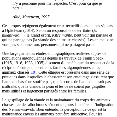
n’y a personne pour me respecter. C’est pour ça que je
pars ».
Aîné, Manawan, 1997
Ces propos rejoignent également ceux recueillis lors de mes séjours
à Opitciwan (2014). Selon un responsable de territoire (
ka
nikaniwitc
) : « le grand esprit,
Kitce manto
, peut voir qui partage et
qui ne partage pas [la viande des animaux chassés]. Les animaux ne
vont pas se donner aux personnes qui ne partagent pas ».
Une large partie des études ethnographiques réalisées auprès de
populations algonquiennes depuis les travaux de Frank Speck
(1915, 1918, 1933, 1935) discutent d’une éthique du respect et de la
réciprocité entretenue entre les familles algonquiennes et les
animaux chassés
[10]
. Cette éthique est présente dans une série de
pratiques dans lesquelles le chasseur et son entourage s’assurent que
l’animal chassé ne souffre pas, que le corps de l’animal ne soit pas
maltraité, que la viande, la peau et les os ne soient pas gaspillés,
mais utilisés et largement partagés entre les familles.
Le gaspillage de la viande et la maltraitance du corps des animaux
chassés par des allochtones sèment toujours la colère et l’indignation
des Nehirowisiwok. Bien entendu, la perception de ce qu’est la
maltraitance envers les animaux peut être subjective. Pour les