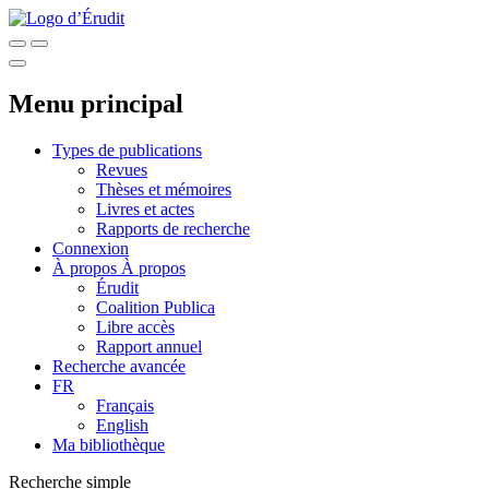
Menu principal
Types de publications
Revues
Thèses et mémoires
Livres et actes
Rapports de recherche
Connexion
À propos
À propos
Érudit
Coalition Publica
Libre accès
Rapport annuel
Recherche avancée
FR
Français
English
Ma bibliothèque
Recherche simple