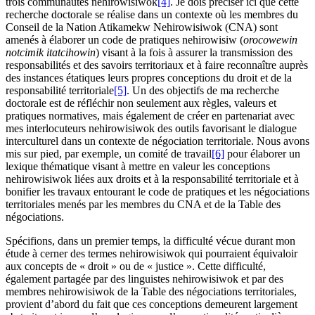
trois communautés nehirowisiwok
[4]
. Je dois préciser ici que cette
recherche doctorale se réalise dans un contexte où les membres du
Conseil de la Nation Atikamekw Nehirowisiwok (CNA) sont
amenés à élaborer un code de pratiques nehirowisiw (
orocowewin
notcimik itatcihowin
) visant à la fois à assurer la transmission des
responsabilités et des savoirs territoriaux et à faire reconnaître auprès
des instances étatiques leurs propres conceptions du droit et de la
responsabilité territoriale
[5]
. Un des objectifs de ma recherche
doctorale est de réfléchir non seulement aux règles, valeurs et
pratiques normatives, mais également de créer en partenariat avec
mes interlocuteurs nehirowisiwok des outils favorisant le dialogue
interculturel dans un contexte de négociation territoriale. Nous avons
mis sur pied, par exemple, un comité de travail
[6]
pour élaborer un
lexique thématique visant à mettre en valeur les conceptions
nehirowisiwok liées aux droits et à la responsabilité territoriale et à
bonifier les travaux entourant le code de pratiques et les négociations
territoriales menés par les membres du CNA et de la Table des
négociations.
Spécifions, dans un premier temps, la difficulté vécue durant mon
étude à cerner des termes nehirowisiwok qui pourraient équivaloir
aux concepts de « droit » ou de « justice ». Cette difficulté,
également partagée par des linguistes nehirowisiwok et par des
membres nehirowisiwok de la Table des négociations territoriales,
provient d’abord du fait que ces conceptions demeurent largement