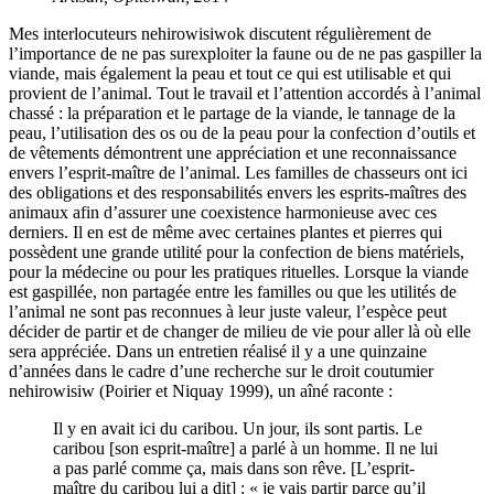
Mes interlocuteurs nehirowisiwok discutent régulièrement de
l’importance de ne pas surexploiter la faune ou de ne pas gaspiller la
viande, mais également la peau et tout ce qui est utilisable et qui
provient de l’animal. Tout le travail et l’attention accordés à l’animal
chassé : la préparation et le partage de la viande, le tannage de la
peau, l’utilisation des os ou de la peau pour la confection d’outils et
de vêtements démontrent une appréciation et une reconnaissance
envers l’esprit-maître de l’animal. Les familles de chasseurs ont ici
des obligations et des responsabilités envers les esprits-maîtres des
animaux afin d’assurer une coexistence harmonieuse avec ces
derniers. Il en est de même avec certaines plantes et pierres qui
possèdent une grande utilité pour la confection de biens matériels,
pour la médecine ou pour les pratiques rituelles. Lorsque la viande
est gaspillée, non partagée entre les familles ou que les utilités de
l’animal ne sont pas reconnues à leur juste valeur, l’espèce peut
décider de partir et de changer de milieu de vie pour aller là où elle
sera appréciée. Dans un entretien réalisé il y a une quinzaine
d’années dans le cadre d’une recherche sur le droit coutumier
nehirowisiw (Poirier et Niquay 1999), un aîné raconte :
Il y en avait ici du caribou. Un jour, ils sont partis. Le
caribou [son esprit-maître] a parlé à un homme. Il ne lui
a pas parlé comme ça, mais dans son rêve. [L’esprit-
maître du caribou lui a dit] : « je vais partir parce qu’il