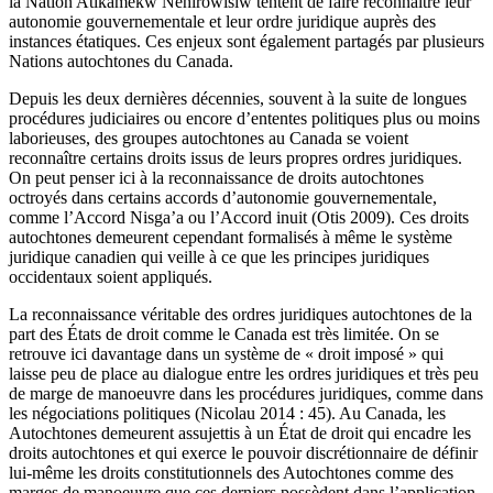
la Nation Atikamekw Nehirowisiw tentent de faire reconnaître leur
autonomie gouvernementale et leur ordre juridique auprès des
instances étatiques. Ces enjeux sont également partagés par plusieurs
Nations autochtones du Canada.
Depuis les deux dernières décennies, souvent à la suite de longues
procédures judiciaires ou encore d’ententes politiques plus ou moins
laborieuses, des groupes autochtones au Canada se voient
reconnaître certains droits issus de leurs propres ordres juridiques.
On peut penser ici à la reconnaissance de droits autochtones
octroyés dans certains accords d’autonomie gouvernementale,
comme l’Accord Nisga’a ou l’Accord inuit (Otis 2009). Ces droits
autochtones demeurent cependant formalisés à même le système
juridique canadien qui veille à ce que les principes juridiques
occidentaux soient appliqués.
La reconnaissance véritable des ordres juridiques autochtones de la
part des États de droit comme le Canada est très limitée. On se
retrouve ici davantage dans un système de « droit imposé » qui
laisse peu de place au dialogue entre les ordres juridiques et très peu
de marge de manoeuvre dans les procédures juridiques, comme dans
les négociations politiques (Nicolau 2014 : 45). Au Canada, les
Autochtones demeurent assujettis à un État de droit qui encadre les
droits autochtones et qui exerce le pouvoir discrétionnaire de définir
lui-même les droits constitutionnels des Autochtones comme des
marges de manoeuvre que ces derniers possèdent dans l’application