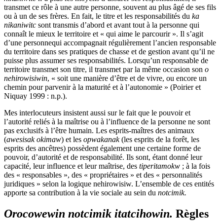
transmet ce rôle à une autre personne, souvent au plus âgé de ses fils
ou à un de ses frères. En fait, le titre et les responsabilités du
ka
nikaniwitc
sont transmis d’abord et avant tout à la personne qui
connaît le mieux le territoire et « qui aime le parcourir ». Il s’agit
d’une personnequi accompagnait régulièrement l’ancien responsable
du territoire dans ses pratiques de chasse et de gestion avant qu’il ne
puisse plus assumer ses responsabilités. Lorsqu’un responsable de
territoire transmet son titre, il transmet par la même occasion son
o
nehirowisiwin
, « soit une manière d’être et de vivre, ou encore un
chemin pour parvenir à la maturité et à l’autonomie » (Poirier et
Niquay 1999 : n.p.).
Mes interlocuteurs insistent aussi sur le fait que le pouvoir et
l’autorité reliés à la maîtrise ou à l’influence de la personne ne sont
pas exclusifs à l’être humain. Les esprits-maîtres des animaux
(
awesisak okimaw
) et les
opwakanak
(les esprits de la forêt, les
esprits des ancêtres) possèdent également une certaine forme de
pouvoir, d’autorité et de responsabilité. Ils sont, étant donné leur
capacité, leur influence et leur maîtrise, des
tiperitamokw
; à la fois
des « responsables », des « propriétaires » et des « personnalités
juridiques » selon la logique nehirowisiw. L’ensemble de ces entités
apporte sa contribution à la vie sociale au sein du
notcimik.
Orocowewin notcimik itatcihowin.
Règles