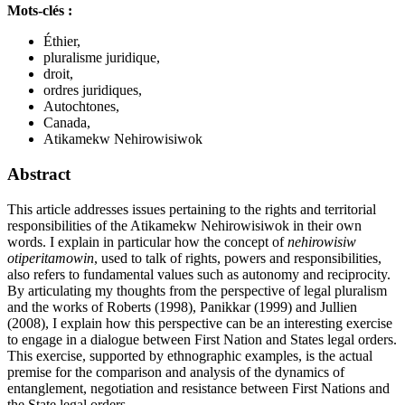
Mots-clés :
Éthier,
pluralisme juridique,
droit,
ordres juridiques,
Autochtones,
Canada,
Atikamekw Nehirowisiwok
Abstract
This article addresses issues pertaining to the rights and territorial
responsibilities of the Atikamekw Nehirowisiwok in their own
words. I explain in particular how the concept of
nehirowisiw
otiperitamowin
, used to talk of rights, powers and responsibilities,
also refers to fundamental values such as autonomy and reciprocity.
By articulating my thoughts from the perspective of legal pluralism
and the works of Roberts (1998), Panikkar (1999) and Jullien
(2008), I explain how this perspective can be an interesting exercise
to engage in a dialogue between First Nation and States legal orders.
This exercise, supported by ethnographic examples, is the actual
premise for the comparison and analysis of the dynamics of
entanglement, negotiation and resistance between First Nations and
the State legal orders.