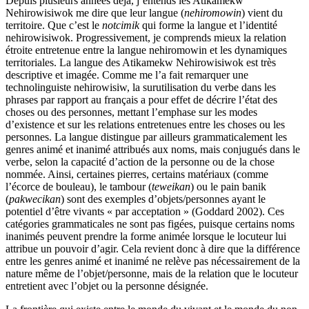
Depuis plusieurs années déjà, j’entends les Atikamekw
Nehirowisiwok me dire que leur langue (
nehiromowin
) vient du
territoire. Que c’est le
notcimik
qui forme la langue et l’identité
nehirowisiwok. Progressivement, je comprends mieux la relation
étroite entretenue entre la langue nehiromowin et les dynamiques
territoriales. La langue des Atikamekw Nehirowisiwok est très
descriptive et imagée. Comme me l’a fait remarquer une
technolinguiste nehirowisiw, la surutilisation du verbe dans les
phrases par rapport au français a pour effet de décrire l’état des
choses ou des personnes, mettant l’emphase sur les modes
d’existence et sur les relations entretenues entre les choses ou les
personnes. La langue distingue par ailleurs grammaticalement les
genres animé et inanimé attribués aux noms, mais conjugués dans le
verbe, selon la capacité d’action de la personne ou de la chose
nommée. Ainsi, certaines pierres, certains matériaux (comme
l’écorce de bouleau), le tambour (
teweikan
) ou le pain banik
(
pakwecikan
) sont des exemples d’objets/personnes ayant le
potentiel d’être vivants « par acceptation » (Goddard 2002). Ces
catégories grammaticales ne sont pas figées, puisque certains noms
inanimés peuvent prendre la forme animée lorsque le locuteur lui
attribue un pouvoir d’agir. Cela revient donc à dire que la différence
entre les genres animé et inanimé ne relève pas nécessairement de la
nature même de l’objet/personne, mais de la relation que le locuteur
entretient avec l’objet ou la personne désignée.