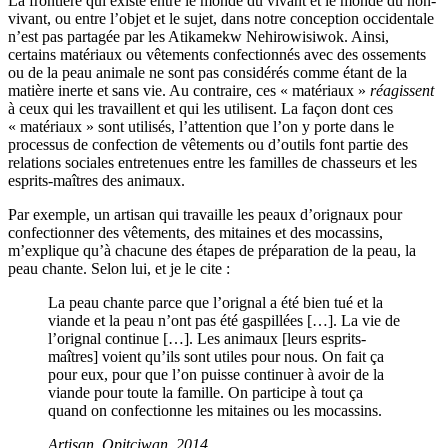
La frontière qui existe entre le monde du vivant et le monde du non-
vivant, ou entre l’objet et le sujet, dans notre conception occidentale
n’est pas partagée par les Atikamekw Nehirowisiwok. Ainsi,
certains matériaux ou vêtements confectionnés avec des ossements
ou de la peau animale ne sont pas considérés comme étant de la
matière inerte et sans vie. Au contraire, ces « matériaux »
réagissent
à ceux qui les travaillent et qui les utilisent. La façon dont ces
« matériaux » sont utilisés, l’attention que l’on y porte dans le
processus de confection de vêtements ou d’outils font partie des
relations sociales entretenues entre les familles de chasseurs et les
esprits-maîtres des animaux.
Par exemple, un artisan qui travaille les peaux d’orignaux pour
confectionner des vêtements, des mitaines et des mocassins,
m’explique qu’à chacune des étapes de préparation de la peau, la
peau chante. Selon lui, et je le cite :
La peau chante parce que l’orignal a été bien tué et la
viande et la peau n’ont pas été gaspillées […]. La vie de
l’orignal continue […]. Les animaux [leurs esprits-
maîtres] voient qu’ils sont utiles pour nous. On fait ça
pour eux, pour que l’on puisse continuer à avoir de la
viande pour toute la famille. On participe à tout ça
quand on confectionne les mitaines ou les mocassins.
Artisan, Opitciwan, 2014