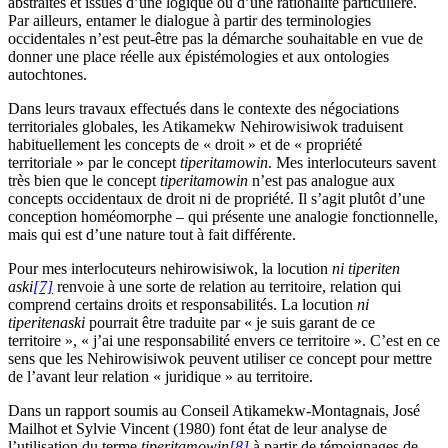
abstraites et issues d’une logique ou d’une rationalité particulière.
Par ailleurs, entamer le dialogue à partir des terminologies
occidentales n’est peut-être pas la démarche souhaitable en vue de
donner une place réelle aux épistémologies et aux ontologies
autochtones.
Dans leurs travaux effectués dans le contexte des négociations
territoriales globales, les Atikamekw Nehirowisiwok traduisent
habituellement les concepts de « droit » et de « propriété
territoriale » par le concept
tiperitamowin
. Mes interlocuteurs savent
très bien que le concept
tiperitamowin
n’est pas analogue aux
concepts occidentaux de droit ni de propriété. Il s’agit plutôt d’une
conception homéomorphe – qui présente une analogie fonctionnelle,
mais qui est d’une nature tout à fait différente.
Pour mes interlocuteurs nehirowisiwok, la locution
ni tiperiten
aski
[7]
renvoie à une sorte de relation au territoire, relation qui
comprend certains droits et responsabilités. La locution
ni
tiperiten
aski
pourrait être traduite par « je suis garant de ce
territoire », « j’ai une responsabilité envers ce territoire ». C’est en ce
sens que les Nehirowisiwok peuvent utiliser ce concept pour mettre
de l’avant leur relation « juridique » au territoire.
Dans un rapport soumis au Conseil Atikamekw-Montagnais, José
Mailhot et Sylvie Vincent (1980) font état de leur analyse de
l’utilisation du terme
tiperitamowin
[8]
à partir de témoignages de