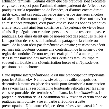
affiliation familiale. Certains diront que ces pratiques sont exécutées
en guise de respect pour l’animal, d’autres parleront de l’effet de ces
pratiques sur la reproduction de l’espèce, et d’autres encore diront
qu’ils exécutent ces pratiques parce que c’est ce que leurs ancêtres
faisaient. Ils diront tout simplement que si leurs ancêtres ont survécu
en faisant ces pratiques, c’est parce que ce sont les bonnes pratiques
à faire, accordant ainsi leur confiance à l’expérience de vie de leurs
aïeuls. Il y a également certaines personnes qui ne respectent pas ces
pratiques. Les aînés disent que ce non-respect des pratiques reliées à
la disposition des restes de l’animal, au partage de la viande ou au
travail de la peau n’est pas forcément volontaire ; ce n’est pas décrit
par mes interlocuteurs comme une contestation de la norme ou des
règles de conduite. Ce non-respect serait plutôt lié à une rupture
dans la transmission des savoirs chez certaines familles, rupture
souvent attribuable à la sédentarisation forcée et à l’épisode des
pensionnats autochtones.
Cette rupture intergénérationnelle est une préoccupation importante
pour les Atikamekw Nehirowisiwok qui travaillent depuis des
décennies à mettre en place des outils pour favoriser la transmission
des savoirs liés à la responsabilité territoriale véhiculés par les aînés
et les responsables des territoires familiaux, les
ka nikaniwitcik
. Le
projet d’élaboration de la Constitution du Nitaskinan et d’un code de
pratiques nehirowisiw vise en partie à répondre à cette
préoccupation. D’un autre côté, ces démarches visent aussi à faire