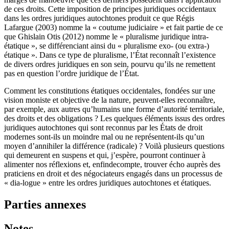
de ces droits. Cette imposition de principes juridiques occidentaux
dans les ordres juridiques autochtones produit ce que Régis
Lafargue (2003) nomme la « coutume judiciaire » et fait partie de ce
que Ghislain Otis (2012) nomme le « pluralisme juridique intra-
étatique », se différenciant ainsi du « pluralisme exo- (ou extra-)
étatique ». Dans ce type de pluralisme, l’État reconnaît l’existence
de divers ordres juridiques en son sein, pourvu qu’ils ne remettent
pas en question l’ordre juridique de l’État.
Comment les constitutions étatiques occidentales, fondées sur une
vision moniste et objective de la nature, peuvent-elles reconnaître,
par exemple, aux autres qu’humains une forme d’autorité territoriale,
des droits et des obligations ? Les quelques éléments issus des ordres
juridiques autochtones qui sont reconnus par les États de droit
modernes sont-ils un moindre mal ou ne représentent-ils qu’un
moyen d’annihiler la différence (radicale) ? Voilà plusieurs questions
qui demeurent en suspens et qui, j’espère, pourront continuer à
alimenter nos réflexions et, enfindecompte, trouver écho auprès des
praticiens en droit et des négociateurs engagés dans un processus de
« dia-logue » entre les ordres juridiques autochtones et étatiques.
Parties annexes
Notes