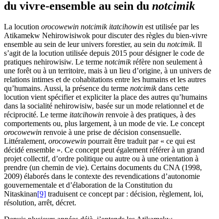
du vivre-ensemble au sein du
notcimik
La locution
orocowewin notcimik itatcihowin
est utilisée par les
Atikamekw Nehirowisiwok pour discuter des règles du bien-vivre
ensemble au sein de leur univers forestier, au sein du
notcimik
. Il
s’agit de la locution utilisée depuis 2015 pour désigner le code de
pratiques nehirowisiw. Le terme
notcimik
réfère non seulement à
une forêt ou à un territoire, mais à un lieu d’origine, à un univers de
relations intimes et de cohabitations entre les humains et les autres
qu’humains. Aussi, la présence du terme
notcimik
dans cette
locution vient spécifier et expliciter la place des autres qu’humains
dans la socialité nehirowisiw, basée sur un mode relationnel et de
réciprocité. Le terme
itatcihowin
renvoie à des pratiques, à des
comportements ou, plus largement, à un mode de vie. Le concept
orocowewin
renvoie à une prise de décision consensuelle.
Littéralement,
orocowewin
pourrait être traduit par « ce qui est
décidé ensemble ». Ce concept peut également référer à un grand
projet collectif, d’ordre politique ou autre ou à une orientation à
prendre (un chemin de vie). Certains documents du CNA (1998,
2009) élaborés dans le contexte des revendications d’autonomie
gouvernementale et d’élaboration de la Constitution du
Nitaskinan
[9]
traduisent ce concept par : décision, règlement, loi,
résolution, arrêt, décret.