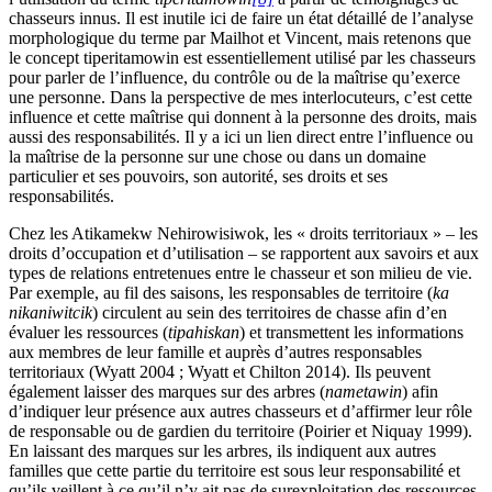
chasseurs innus. Il est inutile ici de faire un état détaillé de l’analyse
morphologique du terme par Mailhot et Vincent, mais retenons que
le concept tiperitamowin est essentiellement utilisé par les chasseurs
pour parler de l’influence, du contrôle ou de la maîtrise qu’exerce
une personne. Dans la perspective de mes interlocuteurs, c’est cette
influence et cette maîtrise qui donnent à la personne des droits, mais
aussi des responsabilités. Il y a ici un lien direct entre l’influence ou
la maîtrise de la personne sur une chose ou dans un domaine
particulier et ses pouvoirs, son autorité, ses droits et ses
responsabilités.
Chez les Atikamekw Nehirowisiwok, les « droits territoriaux » – les
droits d’occupation et d’utilisation – se rapportent aux savoirs et aux
types de relations entretenues entre le chasseur et son milieu de vie.
Par exemple, au fil des saisons, les responsables de territoire (
ka
nikaniwitcik
) circulent au sein des territoires de chasse afin d’en
évaluer les ressources (
tipahiskan
) et transmettent les informations
aux membres de leur famille et auprès d’autres responsables
territoriaux (Wyatt 2004 ; Wyatt et Chilton 2014). Ils peuvent
également laisser des marques sur des arbres (
nametawin
) afin
d’indiquer leur présence aux autres chasseurs et d’affirmer leur rôle
de responsable ou de gardien du territoire (Poirier et Niquay 1999).
En laissant des marques sur les arbres, ils indiquent aux autres
familles que cette partie du territoire est sous leur responsabilité et
qu’ils veillent à ce qu’il n’y ait pas de surexploitation des ressources.