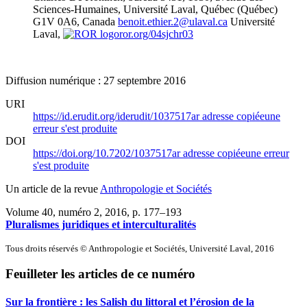
Sciences-Humaines, Université Laval, Québec (Québec)
G1V 0A6, Canada
benoit.ethier.2@ulaval.ca
Université
Laval,
ror.org/04sjchr03
Diffusion numérique : 27 septembre 2016
URI
https://id.erudit.org/iderudit/1037517ar
adresse copiée
une
erreur s'est produite
DOI
https://doi.org/10.7202/1037517ar
adresse copiée
une erreur
s'est produite
Un article de la revue
Anthropologie et Sociétés
Volume 40, numéro 2, 2016
, p. 177–193
Pluralismes juridiques et interculturalités
Tous droits réservés © Anthropologie et Sociétés, Université Laval, 2016
Feuilleter les articles de ce numéro
Sur la frontière : les Salish du littoral et l’érosion de la