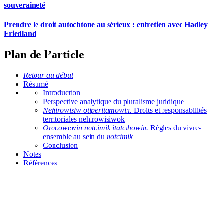
souveraineté
Prendre le droit autochtone au sérieux : entretien avec Hadley
Friedland
Plan de l’article
Retour au début
Résumé
Introduction
Perspective analytique du pluralisme juridique
Nehirowisiw otiperitamowin.
Droits et responsabilités
territoriales nehirowisiwok
Orocowewin notcimik itatcihowin.
Règles du vivre-
ensemble au sein du
notcimik
Conclusion
Notes
Références