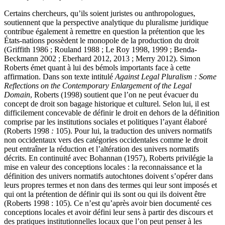
Certains chercheurs, qu’ils soient juristes ou anthropologues,
soutiennent que la perspective analytique du pluralisme juridique
contribue également à remettre en question la prétention que les
États-nations possèdent le monopole de la production du droit
(Griffith 1986 ; Rouland 1988 ; Le Roy 1998, 1999 ; Benda-
Beckmann 2002 ; Eberhard 2012, 2013 ; Merry 2012). Simon
Roberts émet quant à lui des bémols importants face à cette
affirmation. Dans son texte intitulé
Against Legal Pluralism
:
Some
Reflections on the Contemporary Enlargement of the Legal
Domain
, Roberts (1998) soutient que l’on ne peut évacuer du
concept de droit son bagage historique et culturel. Selon lui, il est
difficilement concevable de définir le droit en dehors de la définition
comprise par les institutions sociales et politiques l’ayant élaboré
(Roberts 1998
:
105). Pour lui, la traduction des univers normatifs
non occidentaux vers des catégories occidentales comme le droit
peut entraîner la réduction et l’altération des univers normatifs
décrits. En continuité avec Bohannan (1957), Roberts privilégie la
mise en valeur des conceptions locales : la reconnaissance et la
définition des univers normatifs autochtones doivent s’opérer dans
leurs propres termes et non dans des termes qui leur sont imposés et
qui ont la prétention de définir qui ils sont ou qui ils doivent être
(Roberts 1998 : 105). Ce n’est qu’après avoir bien documenté ces
conceptions locales et avoir défini leur sens à partir des discours et
des pratiques institutionnelles locaux que l’on peut penser à les