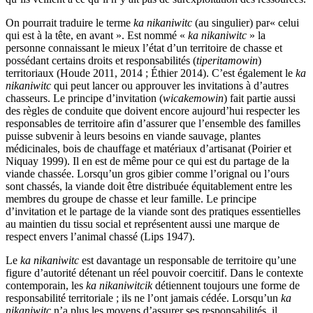
On pourrait traduire le terme
ka nikaniwitc
(au singulier) par« celui
qui est à la tête, en avant ». Est nommé «
ka nikaniwitc
» la
personne connaissant le mieux l’état d’un territoire de chasse et
possédant certains droits et responsabilités (
tiperitamowin
)
territoriaux (Houde 2011, 2014 ; Éthier 2014). C’est également le
ka
nikaniwitc
qui peut lancer ou approuver les invitations à d’autres
chasseurs. Le principe d’invitation (
wicakemowin
) fait partie aussi
des règles de conduite que doivent encore aujourd’hui respecter les
responsables de territoire afin d’assurer que l’ensemble des familles
puisse subvenir à leurs besoins en viande sauvage, plantes
médicinales, bois de chauffage et matériaux d’artisanat (Poirier et
Niquay 1999). Il en est de même pour ce qui est du partage de la
viande chassée. Lorsqu’un gros gibier comme l’orignal ou l’ours
sont chassés, la viande doit être distribuée équitablement entre les
membres du groupe de chasse et leur famille. Le principe
d’invitation et le partage de la viande sont des pratiques essentielles
au maintien du tissu social et représentent aussi une marque de
respect envers l’animal chassé (Lips 1947).
Le
ka nikaniwitc
est davantage un responsable de territoire qu’une
figure d’autorité détenant un réel pouvoir coercitif. Dans le contexte
contemporain, les
ka nikaniwitcik
détiennent toujours une forme de
responsabilité territoriale ; ils ne l’ont jamais cédée. Lorsqu’un
ka
nikaniwitc
n’a plus les moyens d’assurer ses responsabilités, il