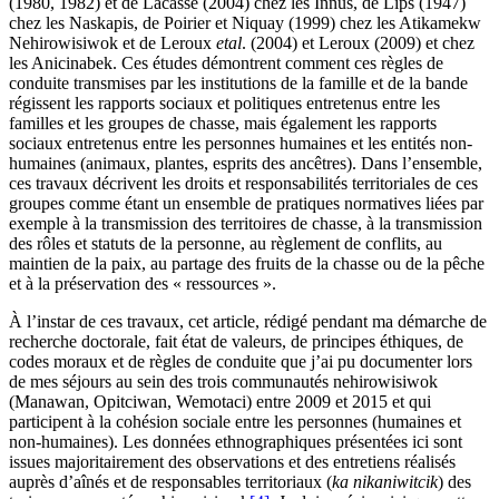
(1980, 1982) et de Lacasse (2004) chez les Innus, de Lips (1947)
chez les Naskapis, de Poirier et Niquay (1999) chez les Atikamekw
Nehirowisiwok et de Leroux
et
al
. (2004) et Leroux (2009) et chez
les Anicinabek. Ces études démontrent comment ces règles de
conduite transmises par les institutions de la famille et de la bande
régissent les rapports sociaux et politiques entretenus entre les
familles et les groupes de chasse, mais également les rapports
sociaux entretenus entre les personnes humaines et les entités non-
humaines (animaux, plantes, esprits des ancêtres). Dans l’ensemble,
ces travaux décrivent les droits et responsabilités territoriales de ces
groupes comme étant un ensemble de pratiques normatives liées par
exemple à la transmission des territoires de chasse, à la transmission
des rôles et statuts de la personne, au règlement de conflits, au
maintien de la paix, au partage des fruits de la chasse ou de la pêche
et à la préservation des « ressources ».
À l’instar de ces travaux, cet article, rédigé pendant ma démarche de
recherche doctorale, fait état de valeurs, de principes éthiques, de
codes moraux et de règles de conduite que j’ai pu documenter lors
de mes séjours au sein des trois communautés nehirowisiwok
(Manawan, Opitciwan, Wemotaci) entre 2009 et 2015 et qui
participent à la cohésion sociale entre les personnes (humaines et
non-humaines). Les données ethnographiques présentées ici sont
issues majoritairement des observations et des entretiens réalisés
auprès d’aînés et de responsables territoriaux (
ka nikaniwitcik
) des