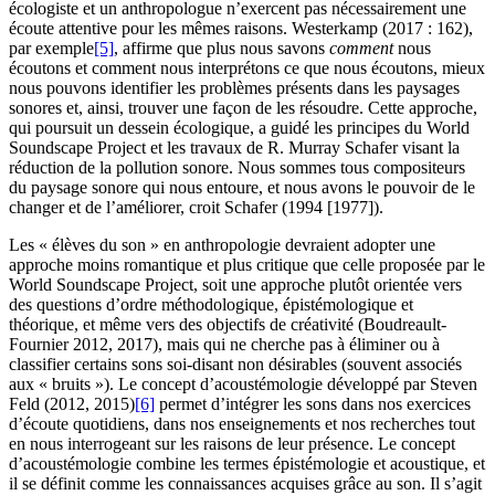
écologiste et un anthropologue n’exercent pas nécessairement une
écoute attentive pour les mêmes raisons. Westerkamp (2017 : 162),
par exemple
[5]
, affirme que plus nous savons
comment
nous
écoutons et comment nous interprétons ce que nous écoutons, mieux
nous pouvons identifier les problèmes présents dans les paysages
sonores et, ainsi, trouver une façon de les résoudre. Cette approche,
qui poursuit un dessein écologique, a guidé les principes du World
Soundscape Project et les travaux de R. Murray Schafer visant la
réduction de la pollution sonore. Nous sommes tous compositeurs
du paysage sonore qui nous entoure, et nous avons le pouvoir de le
changer et de l’améliorer, croit Schafer (1994 [1977]).
Les « élèves du son » en anthropologie devraient adopter une
approche moins romantique et plus critique que celle proposée par le
World Soundscape Project, soit une approche plutôt orientée vers
des questions d’ordre méthodologique, épistémologique et
théorique, et même vers des objectifs de créativité (Boudreault-
Fournier 2012, 2017), mais qui ne cherche pas à éliminer ou à
classifier certains sons soi-disant non désirables (souvent associés
aux « bruits »). Le concept d’acoustémologie développé par Steven
Feld (2012, 2015)
[6]
permet d’intégrer les sons dans nos exercices
d’écoute quotidiens, dans nos enseignements et nos recherches tout
en nous interrogeant sur les raisons de leur présence. Le concept
d’acoustémologie combine les termes épistémologie et acoustique, et
il se définit comme les connaissances acquises grâce au son. Il s’agit