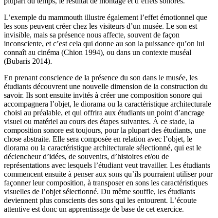
plupart du temps, le résultat de montage et d’effets sonores.
L’exemple du mammouth illustre également l’effet émotionnel que
les sons peuvent créer chez les visiteurs d’un musée. Le son est
invisible, mais sa présence nous affecte, souvent de façon
inconsciente, et c’est cela qui donne au son la puissance qu’on lui
connaît au cinéma (Chion 1994), ou dans un contexte muséal
(Bubaris 2014).
En prenant conscience de la présence du son dans le musée, les
étudiants découvrent une nouvelle dimension de la construction du
savoir. Ils sont ensuite invités à créer une composition sonore qui
accompagnera l’objet, le diorama ou la caractéristique architecturale
choisi au préalable, et qui offrira aux étudiants un point d’ancrage
visuel ou matériel au cours des étapes suivantes. À ce stade, la
composition sonore est toujours, pour la plupart des étudiants, une
chose abstraite. Elle sera composée en relation avec l’objet, le
diorama ou la caractéristique architecturale sélectionné, qui est le
déclencheur d’idées, de souvenirs, d’histoires et/ou de
représentations avec lesquels l’étudiant veut travailler. Les étudiants
commencent ensuite à penser aux sons qu’ils pourraient utiliser pour
façonner leur composition, à transposer en sons les caractéristiques
visuelles de l’objet sélectionné. Du même souffle, les étudiants
deviennent plus conscients des sons qui les entourent. L’écoute
attentive est donc un apprentissage de base de cet exercice.