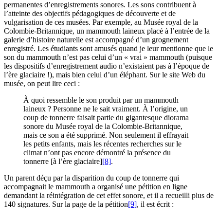
permanentes d’enregistrements sonores. Les sons contribuent à
l’atteinte des objectifs pédagogiques de découverte et de
vulgarisation de ces musées. Par exemple, au Musée royal de la
Colombie-Britannique, un mammouth laineux placé à l’entrée de la
galerie d’histoire naturelle est accompagné d’un grognement
enregistré. Les étudiants sont amusés quand je leur mentionne que le
son du mammouth n’est pas celui d’un « vrai » mammouth (puisque
les dispositifs d’enregistrement audio n’existaient pas à l’époque de
l’ère glaciaire !), mais bien celui d’un éléphant. Sur le site Web du
musée, on peut lire ceci :
À quoi ressemble le son produit par un mammouth
laineux ? Personne ne le sait vraiment. À l’origine, un
coup de tonnerre faisait partie du gigantesque diorama
sonore du Musée royal de la Colombie-Britannique,
mais ce son a été supprimé. Non seulement il effrayait
les petits enfants, mais les récentes recherches sur le
climat n’ont pas encore démontré la présence du
tonnerre [à l’ère glaciaire]
[8]
.
Un parent déçu par la disparition du coup de tonnerre qui
accompagnait le mammouth a organisé une pétition en ligne
demandant la réintégration de cet effet sonore, et il a recueilli plus de
140 signatures. Sur la page de la pétition
[9]
, il est écrit :