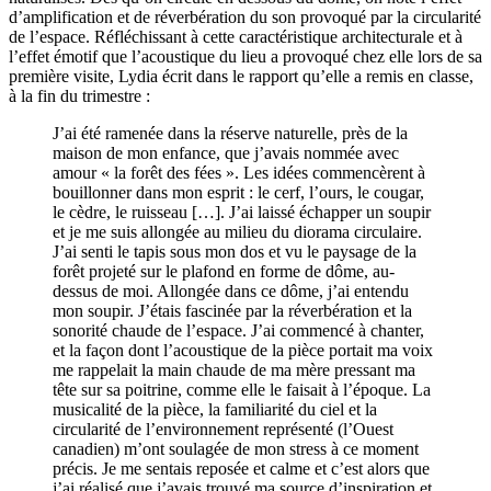
d’amplification et de réverbération du son provoqué par la circularité
de l’espace. Réfléchissant à cette caractéristique architecturale et à
l’effet émotif que l’acoustique du lieu a provoqué chez elle lors de sa
première visite, Lydia écrit dans le rapport qu’elle a remis en classe,
à la fin du trimestre :
J’ai été ramenée dans la réserve naturelle, près de la
maison de mon enfance, que j’avais nommée avec
amour « la forêt des fées ». Les idées commencèrent à
bouillonner dans mon esprit : le cerf, l’ours, le cougar,
le cèdre, le ruisseau […]. J’ai laissé échapper un soupir
et je me suis allongée au milieu du diorama circulaire.
J’ai senti le tapis sous mon dos et vu le paysage de la
forêt projeté sur le plafond en forme de dôme, au-
dessus de moi. Allongée dans ce dôme, j’ai entendu
mon soupir. J’étais fascinée par la réverbération et la
sonorité chaude de l’espace. J’ai commencé à chanter,
et la façon dont l’acoustique de la pièce portait ma voix
me rappelait la main chaude de ma mère pressant ma
tête sur sa poitrine, comme elle le faisait à l’époque. La
musicalité de la pièce, la familiarité du ciel et la
circularité de l’environnement représenté (l’Ouest
canadien) m’ont soulagée de mon stress à ce moment
précis. Je me sentais reposée et calme et c’est alors que
j’ai réalisé que j’avais trouvé ma source d’inspiration et