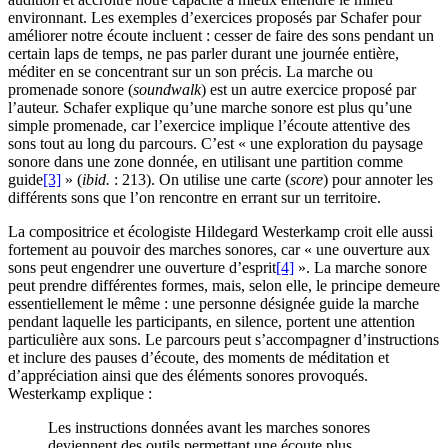
environnant. Les exemples d’exercices proposés par Schafer pour
améliorer notre écoute incluent : cesser de faire des sons pendant un
certain laps de temps, ne pas parler durant une journée entière,
méditer en se concentrant sur un son précis. La marche ou
promenade sonore (
soundwalk
) est un autre exercice proposé par
l’auteur. Schafer explique qu’une marche sonore est plus qu’une
simple promenade, car l’exercice implique l’écoute attentive des
sons tout au long du parcours. C’est « une exploration du paysage
sonore dans une zone donnée, en utilisant une partition comme
guide
[3]
» (
ibid
.
: 213). On utilise une carte (
score
) pour annoter les
différents sons que l’on rencontre en errant sur un territoire.
La compositrice et écologiste Hildegard Westerkamp croit elle aussi
fortement au pouvoir des marches sonores, car « une ouverture aux
sons peut engendrer une ouverture d’esprit
[4]
». La marche sonore
peut prendre différentes formes, mais, selon elle, le principe demeure
essentiellement le même : une personne désignée guide la marche
pendant laquelle les participants, en silence, portent une attention
particulière aux sons. Le parcours peut s’accompagner d’instructions
et inclure des pauses d’écoute, des moments de méditation et
d’appréciation ainsi que des éléments sonores provoqués.
Westerkamp explique :
Les instructions données avant les marches sonores
deviennent des outils permettant une écoute plus