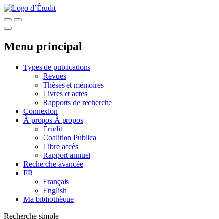
Menu principal
Types de publications
Revues
Thèses et mémoires
Livres et actes
Rapports de recherche
Connexion
À propos
À propos
Érudit
Coalition Publica
Libre accès
Rapport annuel
Recherche avancée
FR
Français
English
Ma bibliothèque
Recherche simple