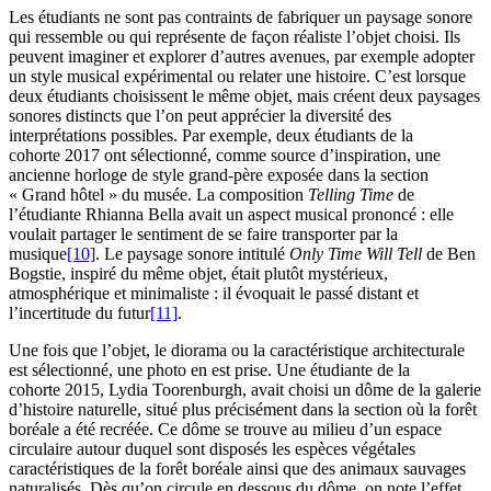
Les étudiants ne sont pas contraints de fabriquer un paysage sonore
qui ressemble ou qui représente de façon réaliste l’objet choisi. Ils
peuvent imaginer et explorer d’autres avenues, par exemple adopter
un style musical expérimental ou relater une histoire. C’est lorsque
deux étudiants choisissent le même objet, mais créent deux paysages
sonores distincts que l’on peut apprécier la diversité des
interprétations possibles. Par exemple, deux étudiants de la
cohorte 2017 ont sélectionné, comme source d’inspiration, une
ancienne horloge de style grand-père exposée dans la section
« Grand hôtel » du musée. La composition
Telling Time
de
l’étudiante Rhianna Bella avait un aspect musical prononcé : elle
voulait partager le sentiment de se faire transporter par la
musique
[10]
. Le paysage sonore intitulé
Only Time Will Tell
de Ben
Bogstie, inspiré du même objet, était plutôt mystérieux,
atmosphérique et minimaliste : il évoquait le passé distant et
l’incertitude du futur
[11]
.
Une fois que l’objet, le diorama ou la caractéristique architecturale
est sélectionné, une photo en est prise. Une étudiante de la
cohorte 2015, Lydia Toorenburgh, avait choisi un dôme de la galerie
d’histoire naturelle, situé plus précisément dans la section où la forêt
boréale a été recréée. Ce dôme se trouve au milieu d’un espace
circulaire autour duquel sont disposés les espèces végétales
caractéristiques de la forêt boréale ainsi que des animaux sauvages
naturalisés. Dès qu’on circule en dessous du dôme, on note l’effet