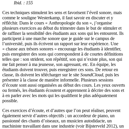
Ibid
. : 155
Ces techniques stimulent les sens et favorisent l’éveil sonore, mais
comme le souligne Westerkamp, il faut savoir en discuter et y
réfléchir. Dans le cours « Anthropologie du son », j’organise
plusieurs exercices au début du trimestre dans le but de stimuler et
de raffiner la sensibilité des étudiants aux sons qui les entourent. Ils
participent à une marche sonore que je guide sur le campus de
l’université, puis ils écrivent un rapport sur leur expérience. Une
« chasse aux trésors sonores » encourage les étudiants à identifier,
puis enregistrer des sons qui correspondent à de courtes définitions
telles que : son strident, son répétitif, son qui n’existe plus, son qui
me fait penser à ma jeunesse, son agressant, etc. En équipe, les
étudiants doivent trouver, puis enregistrer ces sons. De retour en
classe, ils doivent les télécharger sur le site
SoundCloud
, puis les
présenter à la classe de manière informelle. Plusieurs sessions
d’écoute sont aussi organisées au début des cours. Les yeux ouverts
ou fermés, les étudiants écoutent et apprennent à décrire des sons et
à en parler avec les mots qui les qualifient le plus adéquatement
possible.
Ces exercices d’écoute, et d’autres que l’on peut réaliser, peuvent
également servir d’autres objectifs ; un accordeur de piano, un
passionné des chants d’oiseaux, un musicien autodidacte, un
machiniste travaillant dans une industrie (voir Bijsterveld 2012), un