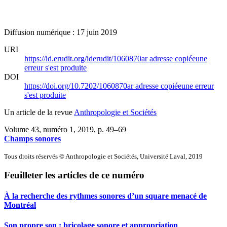
Diffusion numérique : 17 juin 2019
URI
https://id.erudit.org/iderudit/1060870ar
adresse copiée
une
erreur s'est produite
DOI
https://doi.org/10.7202/1060870ar
adresse copiée
une erreur
s'est produite
Un article de la revue
Anthropologie et Sociétés
Volume 43, numéro 1, 2019
, p. 49–69
Champs sonores
Tous droits réservés © Anthropologie et Sociétés, Université Laval, 2019
Feuilleter les articles de ce numéro
À la recherche des rythmes sonores d’un square menacé de
Montréal
Son propre son : bricolage sonore et appropriation