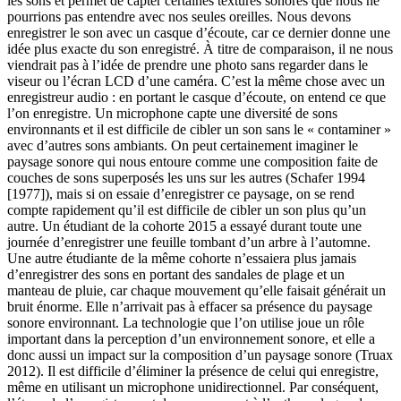
les sons et permet de capter certaines textures sonores que nous ne
pourrions pas entendre avec nos seules oreilles. Nous devons
enregistrer le son avec un casque d’écoute, car ce dernier donne une
idée plus exacte du son enregistré. À titre de comparaison, il ne nous
viendrait pas à l’idée de prendre une photo sans regarder dans le
viseur ou l’écran LCD d’une caméra. C’est la même chose avec un
enregistreur audio : en portant le casque d’écoute, on entend ce que
l’on enregistre. Un microphone capte une diversité de sons
environnants et il est difficile de cibler un son sans le « contaminer »
avec d’autres sons ambiants. On peut certainement imaginer le
paysage sonore qui nous entoure comme une composition faite de
couches de sons superposés les uns sur les autres (Schafer 1994
[1977]), mais si on essaie d’enregistrer ce paysage, on se rend
compte rapidement qu’il est difficile de cibler un son plus qu’un
autre. Un étudiant de la cohorte 2015 a essayé durant toute une
journée d’enregistrer une feuille tombant d’un arbre à l’automne.
Une autre étudiante de la même cohorte n’essaiera plus jamais
d’enregistrer des sons en portant des sandales de plage et un
manteau de pluie, car chaque mouvement qu’elle faisait générait un
bruit énorme. Elle n’arrivait pas à effacer sa présence du paysage
sonore environnant. La technologie que l’on utilise joue un rôle
important dans la perception d’un environnement sonore, et elle a
donc aussi un impact sur la composition d’un paysage sonore (Truax
2012). Il est difficile d’éliminer la présence de celui qui enregistre,
même en utilisant un microphone unidirectionnel. Par conséquent,