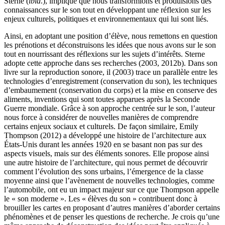
Sterne (
ibid
.), implique que nous transformions et produisions des
connaissances sur le son tout en développant une réflexion sur les
enjeux culturels, politiques et environnementaux qui lui sont liés.
Ainsi, en adoptant une position d’élève, nous remettons en question
les prénotions et déconstruisons les idées que nous avons sur le son
tout en nourrissant des réflexions sur les sujets d’intérêts. Sterne
adopte cette approche dans ses recherches (2003, 2012b). Dans son
livre sur la reproduction sonore, il (2003) trace un parallèle entre les
technologies d’enregistrement (conservation du son), les techniques
d’embaumement (conservation du corps) et la mise en conserve des
aliments, inventions qui sont toutes apparues après la Seconde
Guerre mondiale. Grâce à son approche centrée sur le son, l’auteur
nous force à considérer de nouvelles manières de comprendre
certains enjeux sociaux et culturels. De façon similaire, Emily
Thompson (2012) a développé une histoire de l’architecture aux
États-Unis durant les années 1920 en se basant non pas sur des
aspects visuels, mais sur des éléments sonores. Elle propose ainsi
une autre histoire de l’architecture, qui nous permet de découvrir
comment l’évolution des sons urbains, l’émergence de la classe
moyenne ainsi que l’avènement de nouvelles technologies, comme
l’automobile, ont eu un impact majeur sur ce que Thompson appelle
le « son moderne ». Les « élèves du son » contribuent donc à
brouiller les cartes en proposant d’autres manières d’aborder certains
phénomènes et de penser les questions de recherche. Je crois qu’une