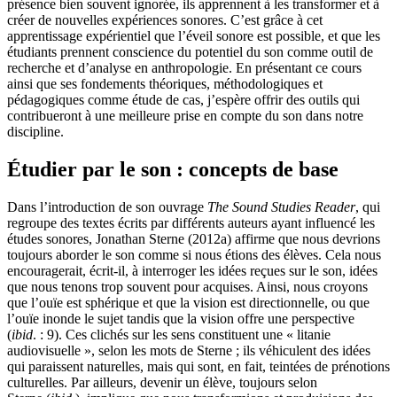
présence bien souvent ignorée, ils apprennent à les transformer et à
créer de nouvelles expériences sonores. C’est grâce à cet
apprentissage expérientiel que l’éveil sonore est possible, et que les
étudiants prennent conscience du potentiel du son comme outil de
recherche et d’analyse en anthropologie. En présentant ce cours
ainsi que ses fondements théoriques, méthodologiques et
pédagogiques comme étude de cas, j’espère offrir des outils qui
contribueront à une meilleure prise en compte du son dans notre
discipline.
Étudier par le son : concepts de base
Dans l’introduction de son ouvrage
The Sound Studies Reader
, qui
regroupe des textes écrits par différents auteurs ayant influencé les
études sonores, Jonathan Sterne (2012a) affirme que nous devrions
toujours aborder le son comme si nous étions des élèves. Cela nous
encouragerait, écrit-il, à interroger les idées reçues sur le son, idées
que nous tenons trop souvent pour acquises. Ainsi, nous croyons
que l’ouïe est sphérique et que la vision est directionnelle, ou que
l’ouïe inonde le sujet tandis que la vision offre une perspective
(
ibid
. : 9). Ces clichés sur les sens constituent une « litanie
audiovisuelle », selon les mots de Sterne ; ils véhiculent des idées
qui paraissent naturelles, mais qui sont, en fait, teintées de prénotions
culturelles. Par ailleurs, devenir un élève, toujours selon