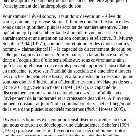
même approche de déconstruction des idées peut être appliquée à
l’enseignement de l’anthropologie du son.
Pour stimuler l’éveil sonore, il faut donc devenir un « élève du
son », comme le propose Sterne. Il faut reconnaître l’existence des
sons dans le quotidien, puis les écouter de manière attentive. Cette
opération, qui peut sembler facile à première vue, nécessite un
entraînement et une attention au son continue et sélective. R. Murray
Schafer (1994 [1977]), compositeur et pionnier des études sonores,
nomme « clairaudience
[1]
» la capacité de discernement de celui ou
celle qui a appris à écouter. Pour Schafer, la clairaudience se réfère
donc à l’acquisition d’une sensibilité aux sons environnants ainsi
qu’à la compréhension de ce qu’ils peuvent apporter. L’auscultation,
en médecine, repose sur l’habilité du spécialiste à entendre à travers
les couches de peau et de tissus, et à faire abstraction des sons qui ne
sont pas dignes d’intérêt afin d’identifier les sons révélateurs de sens
(Rice 2015)
[2]
. Selon Schafer (1994 [1977]), la capacité de
discernement sonore – ou la clairaudience – s’est affaiblie avec
l’avènement de la modernité et la croissance des villes. À l’inverse,
on peut constater aujourd’hui la domination du visuel et l’hégémonie
de la vue dans plusieurs sociétés modernes (
ibid
.
; Howes 2005).
Diverses techniques existent pour sensibiliser nos oreilles aux sons
qui nous entourent et développer une clairaudience. Schafer (1994
[1977]) propose une série d’exercices pour déconditionner notre
audition et accroître notre capacité à mieux entendre le milieu