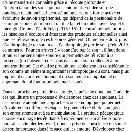
d’une manière de connaître grâce à l’écoute profonde et
l’interprétation des sons qui nous entourent. Fondée sur une
ontologie relationnelle, l’acoustémologie est une forme active et
évolutive de savoir expérientiel, qui dépend de la positionalité de
celui qui écoute, du moment où il le fait et du milieu avec lequel il
interagit. Comme l’écrit Feld (2015 : 15), l’acoustémologie priorise
les histoires d’écoute qui émergent des pratiques relationnelles ainsi
que les réflexions que ces histoires génèrent. On ne parle donc plus
d’anthropologie
du
son, mais d’anthropologie
par
le son (Feld 2015,
ce numéro). Pour en arriver à « connaître
par
le son », il faut donc
stimuler une sensibilité sonore qui permettra de réfléchir à la
présence (ou l’absence) des sons dans un certain milieu et à un
moment donné. Cet éveil se produit non seulement en considérant le
son comme un élément significatif (anthropologie du son), mais plus
important encore, en s’inondant du son, en le manipulant et en
apprenant de lui (anthropologie
par
le son).
Dans la prochaine partie de cet article, je présente donc une étude de
cas qui illustre un processus d’éveil sonore chez des étudiants. Le
cas présenté adopte une approche acoustémologique qui permet
d’explorer, en différentes étapes, le potentiel créatif du son grâce à
son enregistrement et à sa manipulation. La pratique pédagogique
choisie encourage les étudiants à expérimenter la matière sonore
pour ainsi stimuler leur éveil, donc la prise de conscience du son et
de son importance dans l’espace qui les entoure. Développer chez