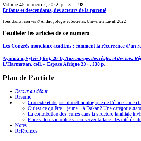
Volume 46, numéro 2, 2022
, p. 181–198
Enfants et descendants, des acteurs de la parenté
Tous droits réservés © Anthropologie et Sociétés, Université Laval, 2022
Feuilleter les articles de ce numéro
Les Congrès mondiaux acadiens : comment la récurrence d’un rass
Ayimpam, Sylvie (dir.), 2019,
Aux marges des règles et des lois. Ré
L’Harmattan, coll. « Espace Afrique 23 », 330 p.
Plan de l’article
Retour au début
Résumé
Contexte et dispositif méthodologique de l’étude : une e
Qu’est-ce qu’être « jeune » à Dakar ? Une catégorie statut
La contribution des jeunes dans la structure familiale invis
Faire valoir son utilité
vs
conserver la face : les intérêts d
Notes
Références