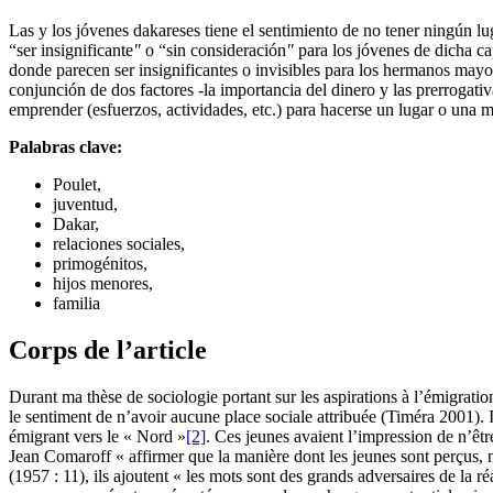
Las y los jóvenes dakareses tiene el sentimiento de no tener ningún l
“ser insignificante
"
o “sin consideración
"
para los jóvenes de dicha cap
donde parecen ser insignificantes o invisibles para los hermanos mayor
conjunción de dos factores -la importancia del dinero y las prerrogat
emprender (esfuerzos, actividades, etc.) para hacerse un lugar o una m
Palabras clave:
Poulet,
juventud,
Dakar,
relaciones sociales,
primogénitos,
hijos menores,
familia
Corps de l’article
Durant ma thèse de sociologie portant sur les aspirations à l’émigrati
le sentiment de n’avoir aucune place sociale attribuée (Timéra
2001). 
émigrant vers le « Nord »
[2]
. Ces jeunes avaient l’impression de n’êt
Jean Comaroff « affirmer que la manière dont les jeunes sont perçus, n
(1957 : 11), ils ajoutent « les mots sont des grands adversaires de la réa