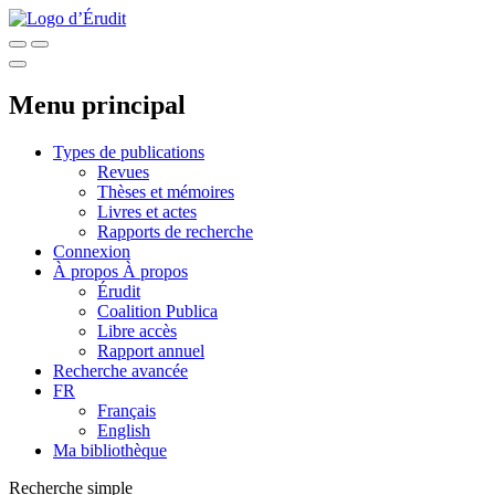
Menu principal
Types de publications
Revues
Thèses et mémoires
Livres et actes
Rapports de recherche
Connexion
À propos
À propos
Érudit
Coalition Publica
Libre accès
Rapport annuel
Recherche avancée
FR
Français
English
Ma bibliothèque
Recherche simple