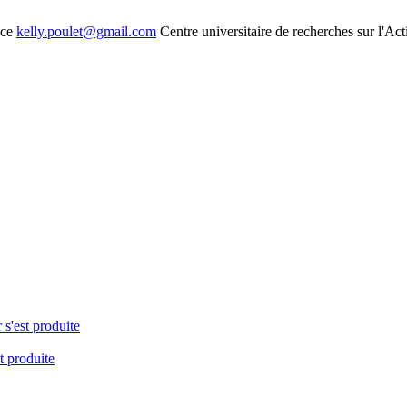
nce
kelly.poulet@gmail.com
Centre universitaire de recherches sur l'Ac
 s'est produite
t produite