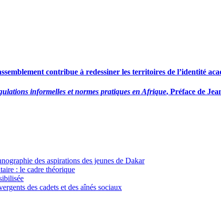
emblement contribue à redessiner les territoires de l’identité ac
gulations informelles et normes pratiques en Afrique
, Préface de Je
thnographie des aspirations des jeunes de Dakar
aire : le cadre théorique
ibilisée
ivergents des cadets et des aînés sociaux