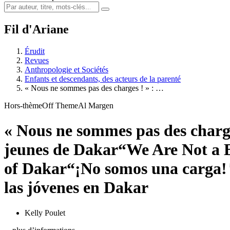
Fil d'Ariane
Érudit
Revues
Anthropologie et Sociétés
Enfants et descendants, des acteurs de la parenté
« Nous ne sommes pas des charges ! » : …
Hors-thème
Off Theme
Al Margen
« Nous ne sommes pas des charge
jeunes de Dakar
“We Are Not a 
of Dakar
“¡No somos una carga!
las jóvenes en Dakar
Kelly Poulet