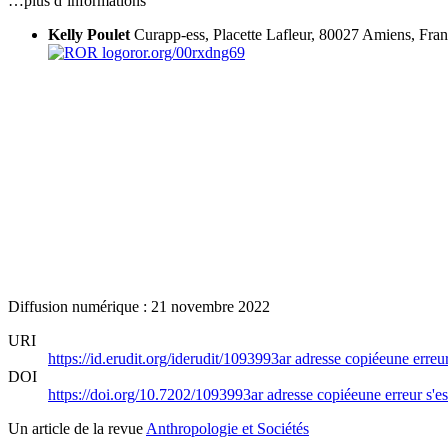
…plus d’informations
Kelly Poulet
Curapp-ess, Placette Lafleur, 80027 Amiens, Fra
ror.org/00rxdng69
Diffusion numérique : 21 novembre 2022
URI
https://id.erudit.org/iderudit/1093993ar
adresse copiée
une erreur
DOI
https://doi.org/10.7202/1093993ar
adresse copiée
une erreur s'es
Un article de la revue
Anthropologie et Sociétés