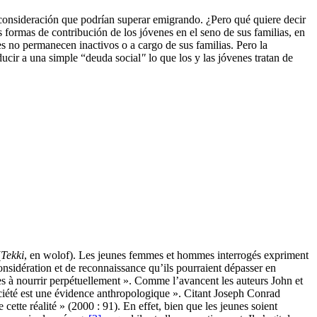
e consideración que podrían superar emigrando. ¿Pero qué quiere decir
as formas de contribución de los jóvenes en el seno de sus familias, en
es no permanecen inactivos o a cargo de sus familias. Pero la
ducir a una simple “deuda social
"
lo que los y las jóvenes tratan de
(
Tekki
, en wolof). Les jeunes femmes et hommes interrogés expriment
nsidération et de reconnaissance qu’ils pourraient dépasser en
es à nourrir perpétuellement ». Comme l’avancent les auteurs John et
société est une évidence anthropologique ». Citant Joseph Conrad
e cette réalité » (2000 : 91). En effet, bien que les jeunes soient