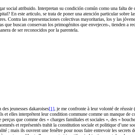
ugar social atribuido. Interpretan su condición común como una falta d
ital? En este articulo, se trata de poner una atención particular sobre l
es. Contra las representaciones colectivas mayoritarias, los y las jóven
ivas que buscan conservan los primogénitos que envejecen-, tienden a re
anera de ser reconocidos por la parentela.
on des jeunesses dakaroises
[1]
, je me confronte à leur volonté de réussir 
Ils et elles interprètent leur condition commune comme un manque de co
re perçus que comme des « charges familiales et sociales », des « bouch
ommés et représentés trahit la constitution sociale et politique d’une 
lité ; mais ils ouvrent une fenêtre pour nous faire entrevoir les secrets d