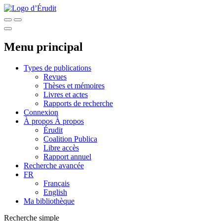
Menu principal
Types de publications
Revues
Thèses et mémoires
Livres et actes
Rapports de recherche
Connexion
À propos
À propos
Érudit
Coalition Publica
Libre accès
Rapport annuel
Recherche avancée
FR
Français
English
Ma bibliothèque
Recherche simple