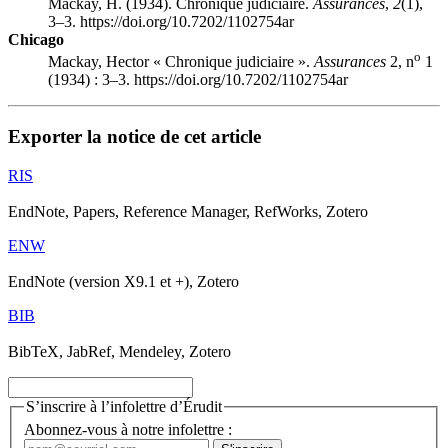
Mackay, H. (1934). Chronique judiciaire.
Assurances
,
2
(1),
3–3. https://doi.org/10.7202/1102754ar
Chicago
o
Mackay, Hector « Chronique judiciaire ».
Assurances
2, n
1
(1934) : 3–3. https://doi.org/10.7202/1102754ar
Exporter la notice de cet article
RIS
EndNote, Papers, Reference Manager, RefWorks, Zotero
ENW
EndNote (version X9.1 et +), Zotero
BIB
BibTeX, JabRef, Mendeley, Zotero
S’inscrire à l’infolettre d’Érudit
Abonnez-vous à notre infolettre :