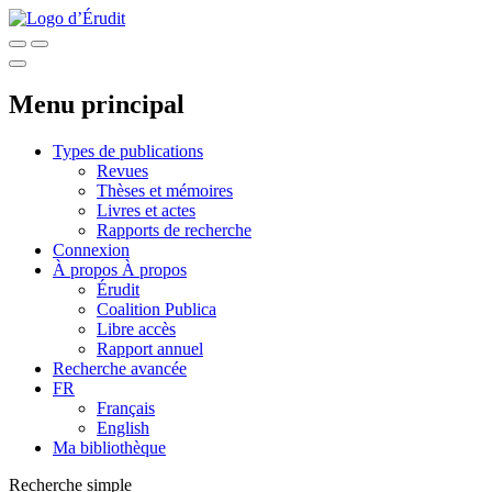
Menu principal
Types de publications
Revues
Thèses et mémoires
Livres et actes
Rapports de recherche
Connexion
À propos
À propos
Érudit
Coalition Publica
Libre accès
Rapport annuel
Recherche avancée
FR
Français
English
Ma bibliothèque
Recherche simple