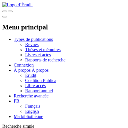
Menu principal
Types de publications
Revues
Thèses et mémoires
Livres et actes
Rapports de recherche
Connexion
À propos
À propos
Érudit
Coalition Publica
Libre accès
Rapport annuel
Recherche avancée
FR
Français
English
Ma bibliothèque
Recherche simple