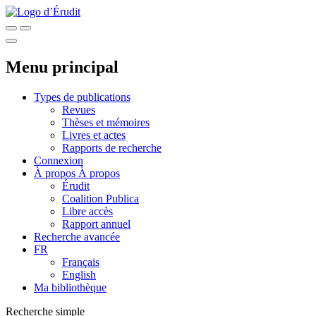
Menu principal
Types de publications
Revues
Thèses et mémoires
Livres et actes
Rapports de recherche
Connexion
À propos
À propos
Érudit
Coalition Publica
Libre accès
Rapport annuel
Recherche avancée
FR
Français
English
Ma bibliothèque
Recherche simple