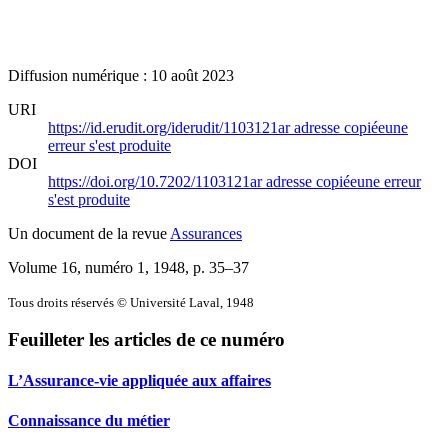
Diffusion numérique : 10 août 2023
URI
https://id.erudit.org/iderudit/1103121ar
adresse copiée
une
erreur s'est produite
DOI
https://doi.org/10.7202/1103121ar
adresse copiée
une erreur
s'est produite
Un document de la revue
Assurances
Volume 16, numéro 1, 1948
, p. 35–37
Tous droits réservés © Université Laval, 1948
Feuilleter les articles de ce numéro
L’Assurance-vie appliquée aux affaires
Connaissance du métier