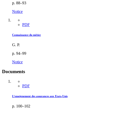
p. 88–93
Notice
PDF
Connaissance du métier
G. P.
p. 94–99
Notice
Documents
PDF
L’enseignement des assurances aux Etats-Unis
p. 100–102