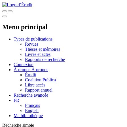
Menu principal
Types de publications
Revues
Thèses et mémoires
Livres et actes
Rapports de recherche
Connexion
À propos
À propos
Érudit
Coalition Publica
Libre accès
Rapport annuel
Recherche avancée
FR
Français
English
Ma bibliothèque
Recherche simple