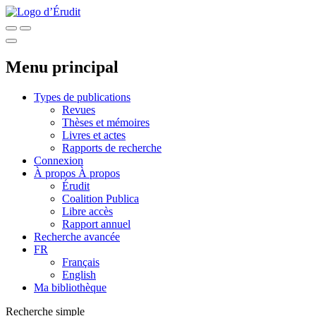
Menu principal
Types de publications
Revues
Thèses et mémoires
Livres et actes
Rapports de recherche
Connexion
À propos
À propos
Érudit
Coalition Publica
Libre accès
Rapport annuel
Recherche avancée
FR
Français
English
Ma bibliothèque
Recherche simple