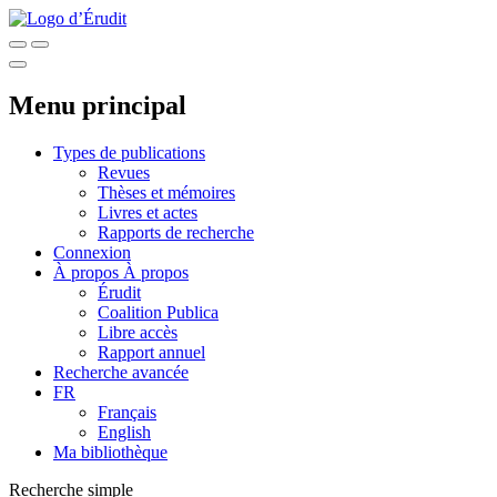
Menu principal
Types de publications
Revues
Thèses et mémoires
Livres et actes
Rapports de recherche
Connexion
À propos
À propos
Érudit
Coalition Publica
Libre accès
Rapport annuel
Recherche avancée
FR
Français
English
Ma bibliothèque
Recherche simple