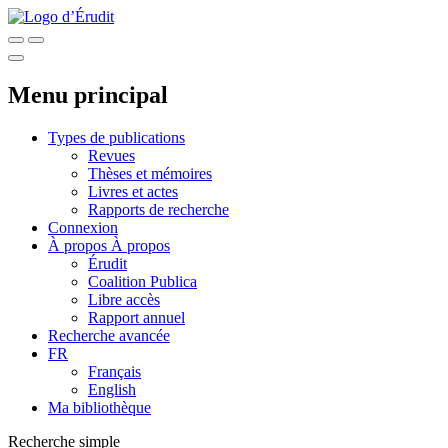
Menu principal
Types de publications
Revues
Thèses et mémoires
Livres et actes
Rapports de recherche
Connexion
À propos
À propos
Érudit
Coalition Publica
Libre accès
Rapport annuel
Recherche avancée
FR
Français
English
Ma bibliothèque
Recherche simple