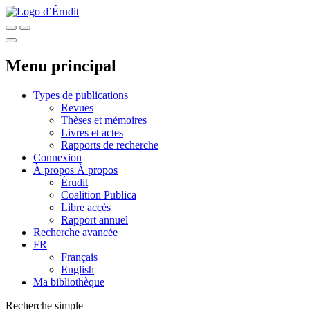
Menu principal
Types de publications
Revues
Thèses et mémoires
Livres et actes
Rapports de recherche
Connexion
À propos
À propos
Érudit
Coalition Publica
Libre accès
Rapport annuel
Recherche avancée
FR
Français
English
Ma bibliothèque
Recherche simple