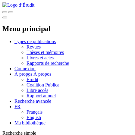
Menu principal
Types de publications
Revues
Thèses et mémoires
Livres et actes
Rapports de recherche
Connexion
À propos
À propos
Érudit
Coalition Publica
Libre accès
Rapport annuel
Recherche avancée
FR
Français
English
Ma bibliothèque
Recherche simple