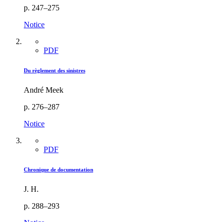
p. 247–275
Notice
PDF
Du règlement des sinistres
André Meek
p. 276–287
Notice
PDF
Chronique de documentation
J. H.
p. 288–293