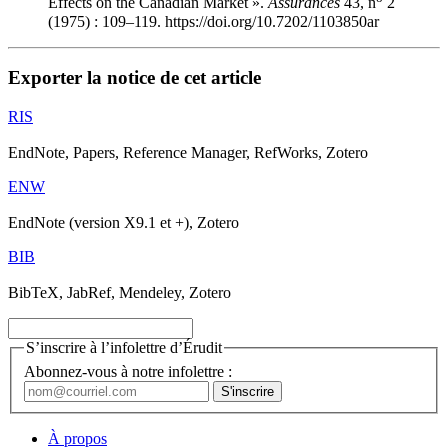
Effects on the Canadian Market ».
Assurances
43, n
2
(1975) : 109–119. https://doi.org/10.7202/1103850ar
Exporter la notice de cet article
RIS
EndNote, Papers, Reference Manager, RefWorks, Zotero
ENW
EndNote (version X9.1 et +), Zotero
BIB
BibTeX, JabRef, Mendeley, Zotero
S’inscrire à l’infolettre d’Érudit
Abonnez-vous à notre infolettre :
À propos