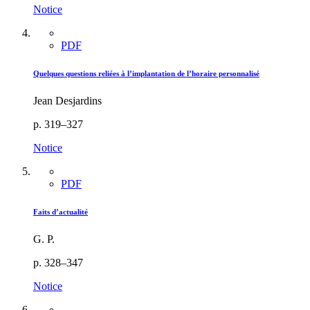
Notice
PDF
Quelques questions reliées à l’implantation de l’horaire personnalisé
Jean Desjardins
p. 319–327
Notice
PDF
Faits d’actualité
G. P.
p. 328–347
Notice