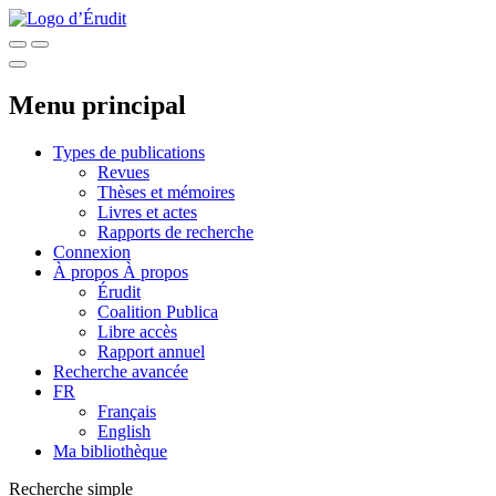
Menu principal
Types de publications
Revues
Thèses et mémoires
Livres et actes
Rapports de recherche
Connexion
À propos
À propos
Érudit
Coalition Publica
Libre accès
Rapport annuel
Recherche avancée
FR
Français
English
Ma bibliothèque
Recherche simple