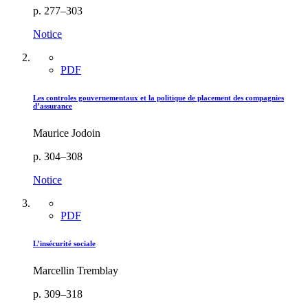
p. 277–303
Notice
PDF
Les controles gouvernementaux et la politique de placement des compagnies
d’assurance
Maurice Jodoin
p. 304–308
Notice
PDF
L’insécurité sociale
Marcellin Tremblay
p. 309–318