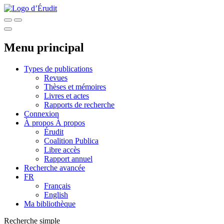
Menu principal
Types de publications
Revues
Thèses et mémoires
Livres et actes
Rapports de recherche
Connexion
À propos
À propos
Érudit
Coalition Publica
Libre accès
Rapport annuel
Recherche avancée
FR
Français
English
Ma bibliothèque
Recherche simple