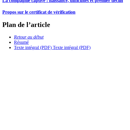
La compagnie captive : naissance, difficultés et premier déclin
Propos sur le certificat de vérification
Plan de l’article
Retour au début
Résumé
Texte intégral (PDF)
Texte intégral (PDF)