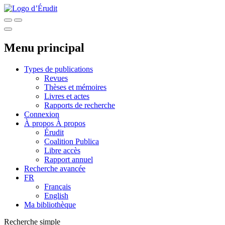
Menu principal
Types de publications
Revues
Thèses et mémoires
Livres et actes
Rapports de recherche
Connexion
À propos
À propos
Érudit
Coalition Publica
Libre accès
Rapport annuel
Recherche avancée
FR
Français
English
Ma bibliothèque
Recherche simple