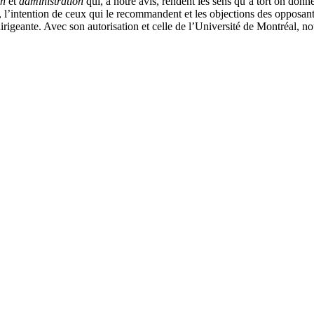
on
et
administration
qui, à notre avis, rendent les sens qu’à tort on do
l’intention de ceux qui le recommandent et les objections des opposants
dirigeante. Avec son autorisation et celle de l’Université de Montréal, n