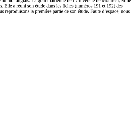
nne au mot anglais. La grammairienne de l’Université de Montréal, Mme
. Elle a réuni son étude dans les fiches (numéros 191 et 192) des
ous reproduisons la première partie de son étude. Faute d’espace, nous