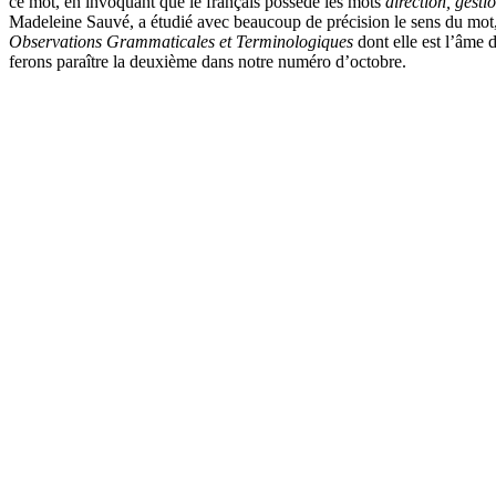
ce mot, en invoquant que le français possède les mots
direction, gesti
Madeleine Sauvé, a étudié avec beaucoup de précision le sens du mot, 
Observations Grammaticales et Terminologiques
dont elle est l’âme 
ferons paraître la deuxième dans notre numéro d’octobre.