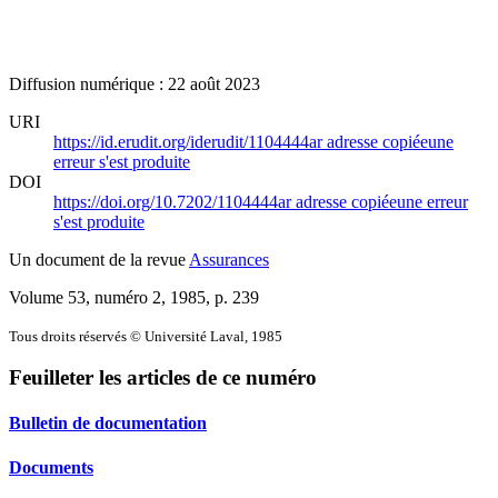
Diffusion numérique : 22 août 2023
URI
https://id.erudit.org/iderudit/1104444ar
adresse copiée
une
erreur s'est produite
DOI
https://doi.org/10.7202/1104444ar
adresse copiée
une erreur
s'est produite
Un document de la revue
Assurances
Volume 53, numéro 2, 1985
, p. 239
Tous droits réservés © Université Laval, 1985
Feuilleter les articles de ce numéro
Bulletin de documentation
Documents