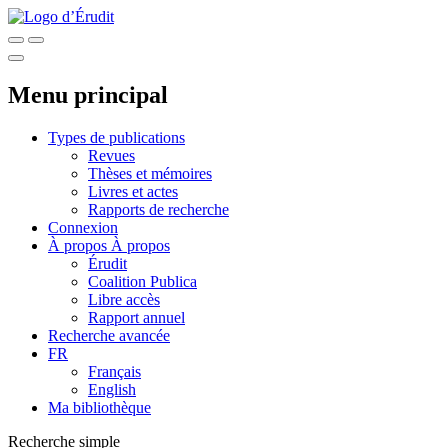
Menu principal
Types de publications
Revues
Thèses et mémoires
Livres et actes
Rapports de recherche
Connexion
À propos
À propos
Érudit
Coalition Publica
Libre accès
Rapport annuel
Recherche avancée
FR
Français
English
Ma bibliothèque
Recherche simple