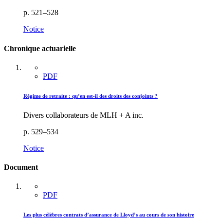
p. 521–528
Notice
Chronique actuarielle
PDF
Régime de retraite : qu’en est-il des droits des conjoints ?
Divers collaborateurs de MLH + A inc.
p. 529–534
Notice
Document
PDF
Les plus célèbres contrats d’assurance de Lloyd’s au cours de son histoire