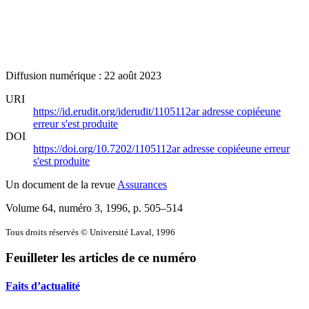
Diffusion numérique : 22 août 2023
URI
https://id.erudit.org/iderudit/1105112ar
adresse copiée
une
erreur s'est produite
DOI
https://doi.org/10.7202/1105112ar
adresse copiée
une erreur
s'est produite
Un document de la revue
Assurances
Volume 64, numéro 3, 1996
, p. 505–514
Tous droits réservés © Université Laval, 1996
Feuilleter les articles de ce numéro
Faits d’actualité