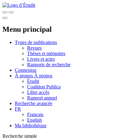
Menu principal
Types de publications
Revues
Thèses et mémoires
Livres et actes
Rapports de recherche
Connexion
À propos
À propos
Érudit
Coalition Publica
Libre accès
Rapport annuel
Recherche avancée
FR
Français
English
Ma bibliothèque
Recherche simple