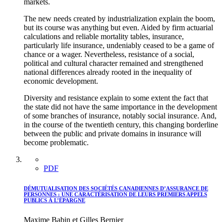
markets.
The new needs created by industrialization explain the boom,
but its course was anything but even. Aided by firm actuarial
calculations and reliable mortality tables, insurance,
particularly life insurance, undeniably ceased to be a game of
chance or a wager. Nevertheless, resistance of a social,
political and cultural character remained and strengthened
national differences already rooted in the inequality of
economic development.
Diversity and resistance explain to some extent the fact that
the state did not have the same importance in the development
of some branches of insurance, notably social insurance. And,
in the course of the twentieth century, this changing borderline
between the public and private domains in insurance will
become problematic.
PDF
DÉMUTUALISATION DES SOCIÉTÉS CANADIENNES D’ASSURANCE DE
PERSONNES : UNE CARACTÉRISATION DE LEURS PREMIERS APPELS
PUBLICS À L’ÉPARGNE
Maxime Babin et Gilles Bernier