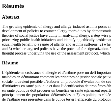
Résumés
Abstract
The growing epidemic of allergy and allergy-induced asthma poses a sign
development of policies to counter allergy morbidities by demonstratin
theories of social justice have utility in analyzing allergy, a step-wis
prioritizing public health initiatives and identifying ethically problem
equal health benefit to a range of allergy and asthma sufferers, 2) whet
and 3) whether targeted policies have the potential for stigmatization
thought process underlying the use of the assessment protocol, which pu
Résumé
L’épidémie en croissance d’allergie et d’asthme pose un défi important
maladies en démontrant comment les principes de justice sociale peuvent
sociale, il devient possible d’élaborer un protocole d’évaluation de ces
d’initiatives en santé publique et dans l’identification de problèmes ét
en santé publique doit procurer un bénéfice en santé également répartis 
principalement des populations défavorisées, et 3) les politiques ciblée
de l’asthme sera présentée dans le but de tester l’efficacité du protocol