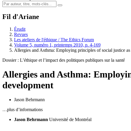
Fil d'Ariane
Érudit
Revues
Les ateliers de l'éthique / The Ethics Forum
Volume 5, numéro 1, printemps 2010, p. 4-169
Allergies and Asthma: Employing principles of social justice a
Dossier : L’éthique et l’impact des politiques publiques sur la santé
Allergies and Asthma: Employing 
development
Jason Behrmann
…plus d’informations
Jason Behrmann
Université de Montréal