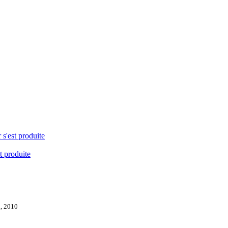
 s'est produite
t produite
l, 2010