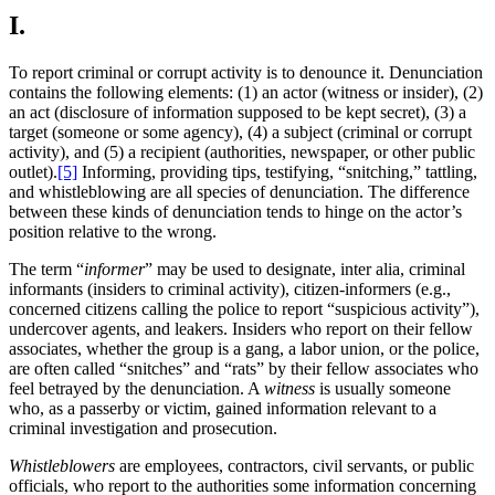
I.
To report criminal or corrupt activity is to denounce it. Denunciation
contains the following elements: (1) an actor (witness or insider), (2)
an act (disclosure of information supposed to be kept secret), (3) a
target (someone or some agency), (4) a subject (criminal or corrupt
activity), and (5) a recipient (authorities, newspaper, or other public
outlet).
[5]
Informing, providing tips, testifying, “snitching,” tattling,
and whistleblowing are all species of denunciation. The difference
between these kinds of denunciation tends to hinge on the actor’s
position relative to the wrong.
The term “
informer
” may be used to designate, inter alia, criminal
informants (insiders to criminal activity), citizen-informers (e.g.,
concerned citizens calling the police to report “suspicious activity”),
undercover agents, and leakers. Insiders who report on their fellow
associates, whether the group is a gang, a labor union, or the police,
are often called “snitches” and “rats” by their fellow associates who
feel betrayed by the denunciation. A
witness
is usually someone
who, as a passerby or victim, gained information relevant to a
criminal investigation and prosecution.
Whistleblowers
are employees, contractors, civil servants, or public
officials, who report to the authorities some information concerning