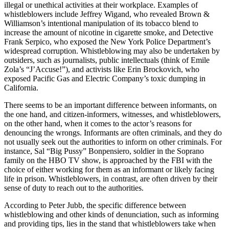
illegal or unethical activities at their workplace. Examples of
whistleblowers include Jeffrey Wigand, who revealed Brown &
Williamson’s intentional manipulation of its tobacco blend to
increase the amount of nicotine in cigarette smoke, and Detective
Frank Serpico, who exposed the New York Police Department’s
widespread corruption. Whistleblowing may also be undertaken by
outsiders, such as journalists, public intellectuals (think of Emile
Zola’s “J’Accuse!”), and activists like Erin Brockovich, who
exposed Pacific Gas and Electric Company’s toxic dumping in
California.
There seems to be an important difference between informants, on
the one hand, and citizen-informers, witnesses, and whistleblowers,
on the other hand, when it comes to the actor’s reasons for
denouncing the wrongs. Informants are often criminals, and they do
not usually seek out the authorities to inform on other criminals. For
instance, Sal “Big Pussy” Bonpensiero, soldier in the Soprano
family on the HBO TV show, is approached by the FBI with the
choice of either working for them as an informant or likely facing
life in prison. Whistleblowers, in contrast, are often driven by their
sense of duty to reach out to the authorities.
According to Peter Jubb, the specific difference between
whistleblowing and other kinds of denunciation, such as informing
and providing tips, lies in the stand that whistleblowers take when