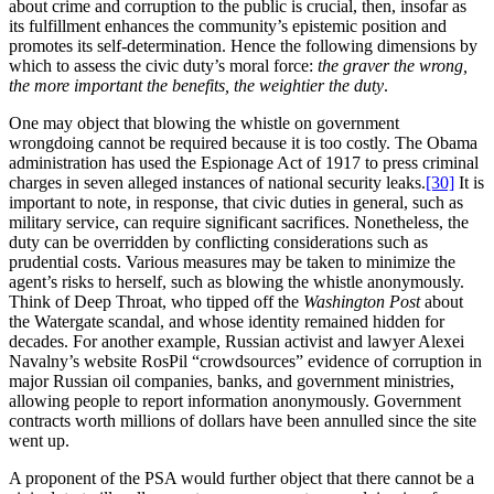
about crime and corruption to the public is crucial, then, insofar as
its fulfillment enhances the community’s epistemic position and
promotes its self-determination. Hence the following dimensions by
which to assess the civic duty’s moral force:
the graver the wrong,
the more important the benefits, the weightier the duty
.
One may object that blowing the whistle on government
wrongdoing cannot be required because it is too costly. The Obama
administration has used the Espionage Act of 1917 to press criminal
charges in seven alleged instances of national security leaks.
[30]
It is
important to note, in response, that civic duties in general, such as
military service, can require significant sacrifices. Nonetheless, the
duty can be overridden by conflicting considerations such as
prudential costs. Various measures may be taken to minimize the
agent’s risks to herself, such as blowing the whistle anonymously.
Think of Deep Throat, who tipped off the
Washington Post
about
the Watergate scandal, and whose identity remained hidden for
decades. For another example, Russian activist and lawyer Alexei
Navalny’s website RosPil “crowdsources” evidence of corruption in
major Russian oil companies, banks, and government ministries,
allowing people to report information anonymously. Government
contracts worth millions of dollars have been annulled since the site
went up.
A proponent of the PSA would further object that there cannot be a