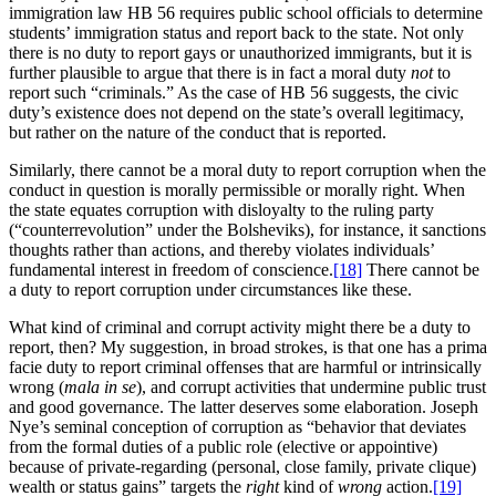
immigration law HB 56 requires public school officials to determine
students’ immigration status and report back to the state. Not only
there is no duty to report gays or unauthorized immigrants, but it is
further plausible to argue that there is in fact a moral duty
not
to
report such “criminals.” As the case of HB 56 suggests, the civic
duty’s existence does not depend on the state’s overall legitimacy,
but rather on the nature of the conduct that is reported.
Similarly, there cannot be a moral duty to report corruption when the
conduct in question is morally permissible or morally right. When
the state equates corruption with disloyalty to the ruling party
(“counterrevolution” under the Bolsheviks), for instance, it sanctions
thoughts rather than actions, and thereby violates individuals’
fundamental interest in freedom of conscience.
[18]
There cannot be
a duty to report corruption under circumstances like these.
What kind of criminal and corrupt activity might there be a duty to
report, then? My suggestion, in broad strokes, is that one has a prima
facie duty to report criminal offenses that are harmful or intrinsically
wrong (
mala in se
), and corrupt activities that undermine public trust
and good governance. The latter deserves some elaboration. Joseph
Nye’s seminal conception of corruption as “behavior that deviates
from the formal duties of a public role (elective or appointive)
because of private-regarding (personal, close family, private clique)
wealth or status gains” targets the
right
kind of
wrong
action.
[19]