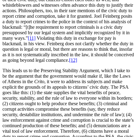
whistleblowers and witnesses often advance this duty to justify their
actions. Philosophers, too, in their rare mentions of the civic duty to
report crime and corruption, take it for granted. Joel Feinberg posits
a duty to report crimes to the police in the context of his analysis of
blackmail: “[t]he requirement to report criminals is a civic duty
presupposed by our legal system and implicitly recognized by it in
many ways.”
[11]
Violating this duty in exchange for pay is
blackmail, in his view. Feinberg does not clarify whether the duty in
question is legal or moral, but there are reasons to think that, insofar
as it is not systematically inscribed in the law, it should be conceived
as going beyond legal compliance.
[12]
This leads us to the Preserving Stability Argument, which I take to
be the argument that the government would make if, like the Laws
of Athens in the
Crito
, it were to address its subjects and make
explicit the grounds of its appeals to citizens’ civic duty. The PSA
goes like this: (1) the state supplies the vital benefits of peace,
security, stability, and the rule of law to everyone within its borders;
(2) citizens ought to help produce these benefits; (3) criminal and
corrupt activities compromise these benefits (say, they reduce
security, destabilize institutions, and undermine the rule of law); (4)
law enforcement against crime and corruption is crucial to the state’s
continued production of these benefits; and (5) denunciations are a
vital tool of law enforcement. Therefore, (6) citizens have a moral
duty to report crime and corruption. According to the PSA, the civic