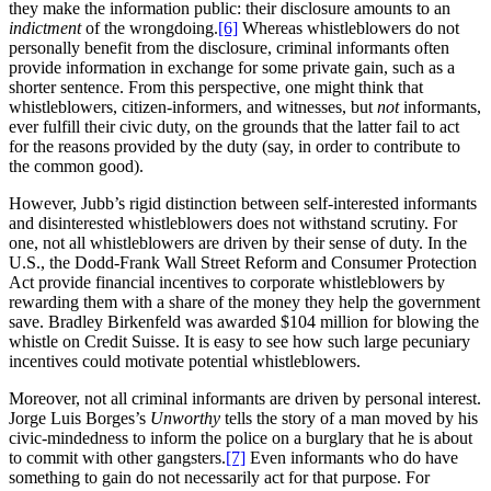
they make the information public: their disclosure amounts to an
indictment
of the wrongdoing.
[6]
Whereas whistleblowers do not
personally benefit from the disclosure, criminal informants often
provide information in exchange for some private gain, such as a
shorter sentence. From this perspective, one might think that
whistleblowers, citizen-informers, and witnesses, but
not
informants,
ever fulfill their civic duty, on the grounds that the latter fail to act
for the reasons provided by the duty (say, in order to contribute to
the common good).
However, Jubb’s rigid distinction between self-interested informants
and disinterested whistleblowers does not withstand scrutiny. For
one, not all whistleblowers are driven by their sense of duty. In the
U.S., the Dodd-Frank Wall Street Reform and Consumer Protection
Act provide financial incentives to corporate whistleblowers by
rewarding them with a share of the money they help the government
save. Bradley Birkenfeld was awarded $104 million for blowing the
whistle on Credit Suisse. It is easy to see how such large pecuniary
incentives could motivate potential whistleblowers.
Moreover, not all criminal informants are driven by personal interest.
Jorge Luis Borges’s
Unworthy
tells the story of a man moved by his
civic-mindedness to inform the police on a burglary that he is about
to commit with other gangsters.
[7]
Even informants who do have
something to gain do not necessarily act for that purpose. For