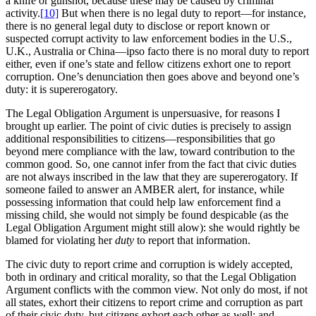
a knife or gunshot, because these may be caused by criminal
activity.
[10]
But when there is no legal duty to report—for instance,
there is no general legal duty to disclose or report known or
suspected corrupt activity to law enforcement bodies in the U.S.,
U.K., Australia or China—ipso facto there is no moral duty to report
either, even if one’s state and fellow citizens exhort one to report
corruption. One’s denunciation then goes above and beyond one’s
duty: it is supererogatory.
The Legal Obligation Argument is unpersuasive, for reasons I
brought up earlier. The point of civic duties is precisely to assign
additional responsibilities to citizens—responsibilities that go
beyond mere compliance with the law, toward contribution to the
common good. So, one cannot infer from the fact that civic duties
are not always inscribed in the law that they are supererogatory. If
someone failed to answer an AMBER alert, for instance, while
possessing information that could help law enforcement find a
missing child, she would not simply be found despicable (as the
Legal Obligation Argument might still alow): she would rightly be
blamed for violating her
duty
to report that information.
The civic duty to report crime and corruption is widely accepted,
both in ordinary and critical morality, so that the Legal Obligation
Argument conflicts with the common view. Not only do most, if not
all states, exhort their citizens to report crime and corruption as part
of their civic duty, but citizens exhort each other as well; and