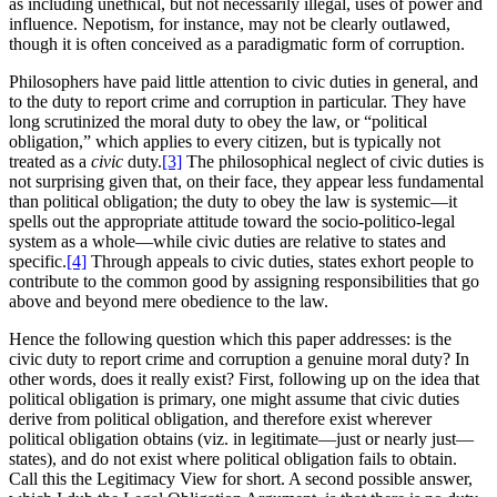
as including unethical, but not necessarily illegal, uses of power and
influence. Nepotism, for instance, may not be clearly outlawed,
though it is often conceived as a paradigmatic form of corruption.
Philosophers have paid little attention to civic duties in general, and
to the duty to report crime and corruption in particular. They have
long scrutinized the moral duty to obey the law, or “political
obligation,” which applies to every citizen, but is typically not
treated as a
civic
duty.
[3]
The philosophical neglect of civic duties is
not surprising given that, on their face, they appear less fundamental
than political obligation; the duty to obey the law is systemic—it
spells out the appropriate attitude toward the socio-politico-legal
system as a whole—while civic duties are relative to states and
specific.
[4]
Through appeals to civic duties, states exhort people to
contribute to the common good by assigning responsibilities that go
above and beyond mere obedience to the law.
Hence the following question which this paper addresses: is the
civic duty to report crime and corruption a genuine moral duty? In
other words, does it really exist? First, following up on the idea that
political obligation is primary, one might assume that civic duties
derive from political obligation, and therefore exist wherever
political obligation obtains (viz. in legitimate—just or nearly just—
states), and do not exist where political obligation fails to obtain.
Call this the Legitimacy View for short. A second possible answer,