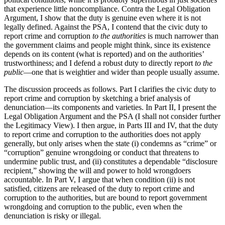
that experience little noncompliance. Contra the Legal Obligation
Argument, I show that the duty is genuine even where it is not
legally defined. Against the PSA, I contend that the civic duty to
report crime and corruption
to the authorities
is much narrower than
the government claims and people might think, since its existence
depends on its content (what is reported) and on the authorities’
trustworthiness; and I defend a robust duty to directly report
to the
public
—one that is weightier and wider than people usually assume.
The discussion proceeds as follows. Part I clarifies the civic duty to
report crime and corruption by sketching a brief analysis of
denunciation—its components and varieties. In Part II, I present the
Legal Obligation Argument and the PSA (I shall not consider further
the Legitimacy View). I then argue, in Parts III and IV, that the duty
to report crime and corruption to the authorities does not apply
generally, but only arises when the state (i) condemns as “crime” or
“corruption” genuine wrongdoing or conduct that threatens to
undermine public trust, and (ii) constitutes a dependable “disclosure
recipient,” showing the will and power to hold wrongdoers
accountable. In Part V, I argue that when condition (ii) is not
satisfied, citizens are released of the duty to report crime and
corruption to the authorities, but are bound to report government
wrongdoing and corruption to the public, even when the
denunciation is risky or illegal.