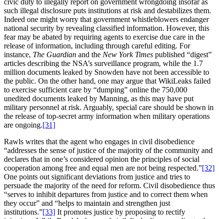
civic duty to illegally report on government wrongdoing insofar as
such illegal disclosure puts institutions at risk and destabilizes them.
Indeed one might worry that government whistleblowers endanger
national security by revealing classified information. However, this
fear may be abated by requiring agents to exercise due care in the
release of information, including through careful editing. For
instance,
The Guardian
and the
New York Times
published “digest”
articles describing the NSA’s surveillance program, while the 1.7
million documents leaked by Snowden have not been accessible to
the public. On the other hand, one may argue that WikiLeaks failed
to exercise sufficient care by “dumping” online the 750,000
unedited documents leaked by Manning, as this may have put
military personnel at risk. Arguably, special care should be shown in
the release of top-secret army information when military operations
are ongoing.
[31]
Rawls writes that the agent who engages in civil disobedience
“addresses the sense of justice of the majority of the community and
declares that in one’s considered opinion the principles of social
cooperation among free and equal men are not being respected.”
[32]
One points out significant deviations from justice and tries to
persuade the majority of the need for reform. Civil disobedience thus
“serves to inhibit departures from justice and to correct them when
they occur” and “helps to maintain and strengthen just
institutions.”
[33]
It promotes justice by proposing to rectify