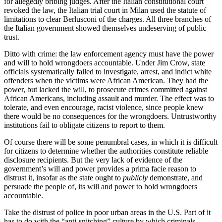
for allegedly bribing judges. After the Italian constitutional court
revoked the law, the Italian trial court in Milan used the statute of
limitations to clear Berlusconi of the charges. All three branches of
the Italian government showed themselves undeserving of public
trust.
Ditto with crime: the law enforcement agency must have the power
and will to hold wrongdoers accountable. Under Jim Crow, state
officials systematically failed to investigate, arrest, and indict white
offenders when the victims were African American. They had the
power, but lacked the will, to prosecute crimes committed against
African Americans, including assault and murder. The effect was to
tolerate, and even encourage, racist violence, since people knew
there would be no consequences for the wrongdoers. Untrustworthy
institutions fail to obligate citizens to report to them.
Of course there will be some penumbral cases, in which it is difficult
for citizens to determine whether the authorities constitute reliable
disclosure recipients. But the very lack of evidence of the
government’s will and power provides a prima facie reason to
distrust it, insofar as the state ought to
publicly
demonstrate, and
persuade the people of, its will and power to hold wrongdoers
accountable.
Take the distrust of police in poor urban areas in the U.S. Part of it
has to do with the “anti-snitching” culture by which criminals