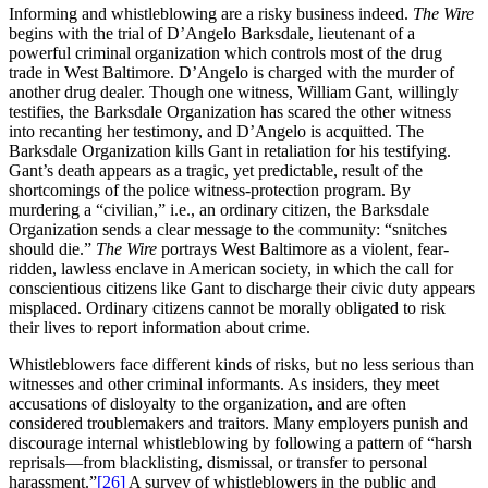
Informing and whistleblowing are a risky business indeed.
The Wire
begins with the trial of D’Angelo Barksdale, lieutenant of a
powerful criminal organization which controls most of the drug
trade in West Baltimore. D’Angelo is charged with the murder of
another drug dealer. Though one witness, William Gant, willingly
testifies, the Barksdale Organization has scared the other witness
into recanting her testimony, and D’Angelo is acquitted. The
Barksdale Organization kills Gant in retaliation for his testifying.
Gant’s death appears as a tragic, yet predictable, result of the
shortcomings of the police witness-protection program. By
murdering a “civilian,” i.e., an ordinary citizen, the Barksdale
Organization sends a clear message to the community: “snitches
should die.”
The Wire
portrays West Baltimore as a violent, fear-
ridden, lawless enclave in American society, in which the call for
conscientious citizens like Gant to discharge their civic duty appears
misplaced. Ordinary citizens cannot be morally obligated to risk
their lives to report information about crime.
Whistleblowers face different kinds of risks, but no less serious than
witnesses and other criminal informants. As insiders, they meet
accusations of disloyalty to the organization, and are often
considered troublemakers and traitors. Many employers punish and
discourage internal whistleblowing by following a pattern of “harsh
reprisals—from blacklisting, dismissal, or transfer to personal
harassment.”
[26]
A survey of whistleblowers in the public and