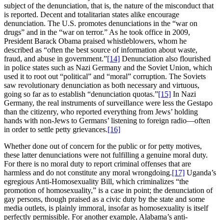
subject of the denunciation, that is, the nature of the misconduct that
is reported. Decent and totalitarian states alike encourage
denunciation. The U.S. promotes denunciations in the “war on
drugs” and in the “war on terror.” As he took office in 2009,
President Barack Obama praised whistleblowers, whom he
described as “often the best source of information about waste,
fraud, and abuse in government.”
[14]
Denunciation also flourished
in police states such as Nazi Germany and the Soviet Union, which
used it to root out “political” and “moral” corruption. The Soviets
saw revolutionary denunciation as both necessary and virtuous,
going so far as to establish “denunciation quotas.”
[15]
In Nazi
Germany, the real instruments of surveillance were less the Gestapo
than the citizenry, who reported everything from Jews’ holding
hands with non-Jews to Germans’ listening to foreign radio—often
in order to settle petty grievances.
[16]
Whether done out of concern for the public or for petty motives,
these latter denunciations were not fulfilling a genuine moral duty.
For there is no moral duty to report criminal offenses that are
harmless and do not constitute any moral wrongdoing.
[17]
Uganda’s
egregious Anti-Homosexuality Bill, which criminalizes “the
promotion of homosexuality,” is a case in point; the denunciation of
gay persons, though praised as a civic duty by the state and some
media outlets, is plainly immoral, insofar as homosexuality is itself
perfectly permissible. For another example, Alabama’s anti-