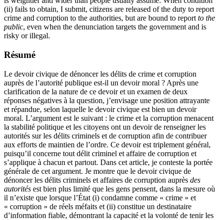
is weightier and wider than people usually assume. When condition
(ii) fails to obtain, I submit, citizens are released of the duty to report
crime and corruption to the authorities, but are bound to report
to the
public
, even when the denunciation targets the government and is
risky or illegal.
Résumé
Le devoir civique de dénoncer les délits de crime et corruption
auprès de l’autorité publique est-il un devoir moral ? Après une
clarification de la nature de ce devoir et un examen de deux
réponses négatives à la question, j’envisage une position attrayante
et répandue, selon laquelle le devoir civique est bien un devoir
moral. L’argument est le suivant : le crime et la corruption menacent
la stabilité politique et les citoyens ont un devoir de renseigner les
autorités sur les délits criminels et de corruption afin de contribuer
aux efforts de maintien de l’ordre. Ce devoir est triplement général,
puisqu’il concerne tout délit criminel et affaire de corruption et
s’applique à chacun et partout. Dans cet article, je conteste la portée
générale de cet argument. Je montre que le devoir civique de
dénoncer les délits criminels et affaires de corruption auprès
des
autorités
est bien plus limité que les gens pensent, dans la mesure où
il n’existe que lorsque l’État (i) condamne comme « crime » et
« corruption » de réels méfaits et (ii) constitue un destinataire
d’information fiable, démontrant la capacité et la volonté de tenir les