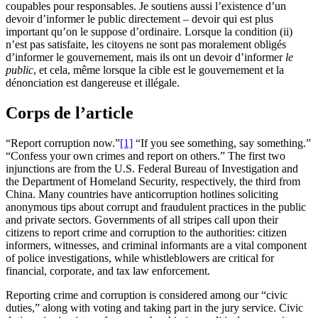
coupables pour responsables. Je soutiens aussi l’existence d’un
devoir d’informer le public directement – devoir qui est plus
important qu’on le suppose d’ordinaire. Lorsque la condition (ii)
n’est pas satisfaite, les citoyens ne sont pas moralement obligés
d’informer le gouvernement, mais ils ont un devoir d’informer
le
public
, et cela, même lorsque la cible est le gouvernement et la
dénonciation est dangereuse et illégale.
Corps de l’article
“Report corruption now.”
[1]
“If you see something, say something.”
“Confess your own crimes and report on others.” The first two
injunctions are from the U.S. Federal Bureau of Investigation and
the Department of Homeland Security, respectively, the third from
China. Many countries have anticorruption hotlines soliciting
anonymous tips about corrupt and fraudulent practices in the public
and private sectors. Governments of all stripes call upon their
citizens to report crime and corruption to the authorities: citizen
informers, witnesses, and criminal informants are a vital component
of police investigations, while whistleblowers are critical for
financial, corporate, and tax law enforcement.
Reporting crime and corruption is considered among our “civic
duties,” along with voting and taking part in the jury service. Civic