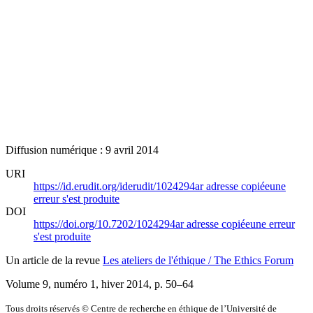
Diffusion numérique : 9 avril 2014
URI
https://id.erudit.org/iderudit/1024294ar
adresse copiée
une
erreur s'est produite
DOI
https://doi.org/10.7202/1024294ar
adresse copiée
une erreur
s'est produite
Un article de la revue
Les ateliers de l'éthique / The Ethics Forum
Volume 9, numéro 1, hiver 2014
, p. 50–64
Tous droits réservés © Centre de recherche en éthique de l’Université de