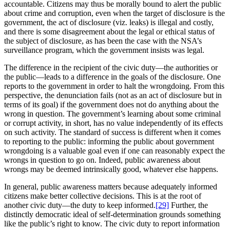
accountable. Citizens may thus be morally bound to alert the public
about crime and corruption, even when the target of disclosure is the
government, the act of disclosure (viz. leaks) is illegal and costly,
and there is some disagreement about the legal or ethical status of
the subject of disclosure, as has been the case with the NSA’s
surveillance program, which the government insists was legal.
The difference in the recipient of the civic duty—the authorities or
the public—leads to a difference in the goals of the disclosure. One
reports to the government in order to halt the wrongdoing. From this
perspective, the denunciation fails (not as an act of disclosure but in
terms of its goal) if the government does not do anything about the
wrong in question. The government’s learning about some criminal
or corrupt activity, in short, has no value independently of its effects
on such activity. The standard of success is different when it comes
to reporting to the public: informing the public about government
wrongdoing is a valuable goal even if one can reasonably expect the
wrongs in question to go on. Indeed, public awareness about
wrongs may be deemed intrinsically good, whatever else happens.
In general, public awareness matters because adequately informed
citizens make better collective decisions. This is at the root of
another civic duty—the duty to keep informed.
[29]
Further, the
distinctly democratic ideal of self-determination grounds something
like the public’s right to know. The civic duty to report information