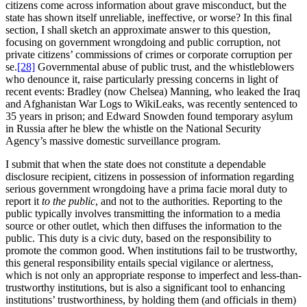
citizens come across information about grave misconduct, but the
state has shown itself unreliable, ineffective, or worse? In this final
section, I shall sketch an approximate answer to this question,
focusing on government wrongdoing and public corruption, not
private citizens’ commissions of crimes or corporate corruption per
se.
[28]
Governmental abuse of public trust, and the whistleblowers
who denounce it, raise particularly pressing concerns in light of
recent events: Bradley (now Chelsea) Manning, who leaked the Iraq
and Afghanistan War Logs to WikiLeaks, was recently sentenced to
35 years in prison; and Edward Snowden found temporary asylum
in Russia after he blew the whistle on the National Security
Agency’s massive domestic surveillance program.
I submit that when the state does not constitute a dependable
disclosure recipient, citizens in possession of information regarding
serious government wrongdoing have a prima facie moral duty to
report it
to the public
, and not to the authorities. Reporting to the
public typically involves transmitting the information to a media
source or other outlet, which then diffuses the information to the
public. This duty is a civic duty, based on the responsibility to
promote the common good. When institutions fail to be trustworthy,
this general responsibility entails special vigilance or alertness,
which is not only an appropriate response to imperfect and less-than-
trustworthy institutions, but is also a significant tool to enhancing
institutions’ trustworthiness, by holding them (and officials in them)