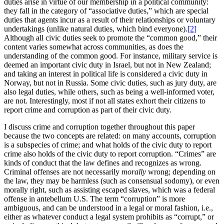
duties arise in virtue of our membership in a political community:
they fall in the category of “associative duties,” which are special
duties that agents incur as a result of their relationships or voluntary
undertakings (unlike natural duties, which bind everyone).
[2]
Although all civic duties seek to promote the “common good,” their
content varies somewhat across communities, as does the
understanding of the common good. For instance, military service is
deemed an important civic duty in Israel, but not in New Zealand;
and taking an interest in political life is considered a civic duty in
Norway, but not in Russia. Some civic duties, such as jury duty, are
also legal duties, while others, such as being a well-informed voter,
are not. Interestingly, most if not all states exhort their citizens to
report crime and corruption as part of their civic duty.
I discuss crime and corruption together throughout this paper
because the two concepts are related: on many accounts, corruption
is a subspecies of crime; and what holds of the civic duty to report
crime also holds of the civic duty to report corruption. “Crimes” are
kinds of conduct that the law defines and recognizes as wrong.
Criminal offenses are not necessarily
morally
wrong; depending on
the law, they may be harmless (such as consensual sodomy), or even
morally right, such as assisting escaped slaves, which was a federal
offense in antebellum U.S. The term “corruption” is more
ambiguous, and can be understood in a legal or moral fashion, i.e.,
either as whatever conduct a legal system prohibits as “corrupt,” or