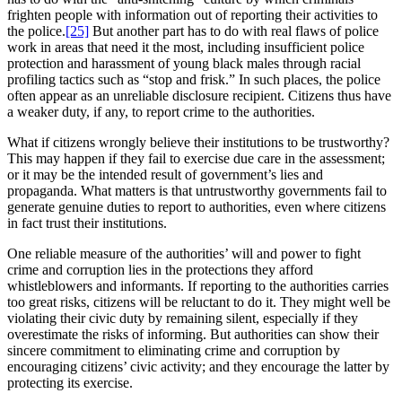
frighten people with information out of reporting their activities to
the police.
[25]
But another part has to do with real flaws of police
work in areas that need it the most, including insufficient police
protection and harassment of young black males through racial
profiling tactics such as “stop and frisk.” In such places, the police
often appear as an unreliable disclosure recipient. Citizens thus have
a weaker duty, if any, to report crime to the authorities.
What if citizens wrongly believe their institutions to be trustworthy?
This may happen if they fail to exercise due care in the assessment;
or it may be the intended result of government’s lies and
propaganda. What matters is that untrustworthy governments fail to
generate genuine duties to report to authorities, even where citizens
in fact trust their institutions.
One reliable measure of the authorities’ will and power to fight
crime and corruption lies in the protections they afford
whistleblowers and informants. If reporting to the authorities carries
too great risks, citizens will be reluctant to do it. They might well be
violating their civic duty by remaining silent, especially if they
overestimate the risks of informing. But authorities can show their
sincere commitment to eliminating crime and corruption by
encouraging citizens’ civic activity; and they encourage the latter by
protecting its exercise.