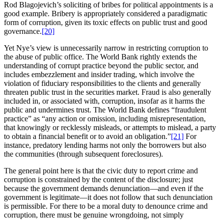
Rod Blagojevich’s soliciting of bribes for political appointments is a
good example. Bribery is appropriately considered a paradigmatic
form of corruption, given its toxic effects on public trust and good
governance.
[20]
Yet Nye’s view is unnecessarily narrow in restricting corruption to
the abuse of public office. The World Bank rightly extends the
understanding of corrupt practice beyond the public sector, and
includes embezzlement and insider trading, which involve the
violation of fiduciary responsibilities to the clients and generally
threaten public trust in the securities market. Fraud is also generally
included in, or associated with, corruption, insofar as it harms the
public and undermines trust. The World Bank defines “fraudulent
practice” as “any action or omission, including misrepresentation,
that knowingly or recklessly misleads, or attempts to mislead, a party
to obtain a financial benefit or to avoid an obligation.”
[21]
For
instance, predatory lending harms not only the borrowers but also
the communities (through subsequent foreclosures).
The general point here is that the civic duty to report crime and
corruption is constrained by the content of the disclosure; just
because the government demands denunciation—and even if the
government is legitimate—it does not follow that such denunciation
is permissible. For there to be a moral duty to denounce crime and
corruption, there must be genuine wrongdoing, not simply