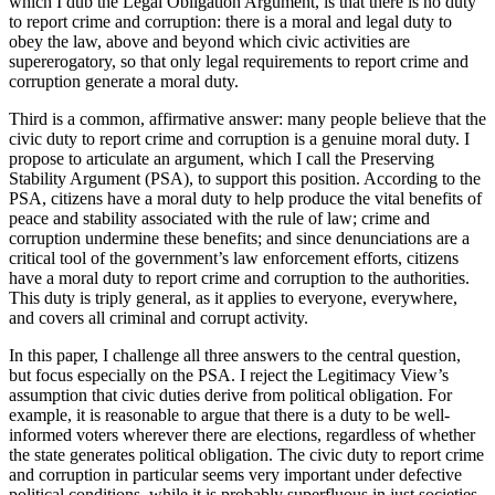
which I dub the Legal Obligation Argument, is that there is no duty
to report crime and corruption: there is a moral and legal duty to
obey the law, above and beyond which civic activities are
supererogatory, so that only legal requirements to report crime and
corruption generate a moral duty.
Third is a common, affirmative answer: many people believe that the
civic duty to report crime and corruption is a genuine moral duty. I
propose to articulate an argument, which I call the Preserving
Stability Argument (PSA), to support this position. According to the
PSA, citizens have a moral duty to help produce the vital benefits of
peace and stability associated with the rule of law; crime and
corruption undermine these benefits; and since denunciations are a
critical tool of the government’s law enforcement efforts, citizens
have a moral duty to report crime and corruption to the authorities.
This duty is triply general, as it applies to everyone, everywhere,
and covers all criminal and corrupt activity.
In this paper, I challenge all three answers to the central question,
but focus especially on the PSA. I reject the Legitimacy View’s
assumption that civic duties derive from political obligation. For
example, it is reasonable to argue that there is a duty to be well-
informed voters wherever there are elections, regardless of whether
the state generates political obligation. The civic duty to report crime
and corruption in particular seems very important under defective
political conditions, while it is probably superfluous in just societies