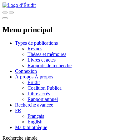
Menu principal
Types de publications
Revues
Thèses et mémoires
Livres et actes
Rapports de recherche
Connexion
À propos
À propos
Érudit
Coalition Publica
Libre accès
Rapport annuel
Recherche avancée
FR
Français
English
Ma bibliothèque
Recherche simple