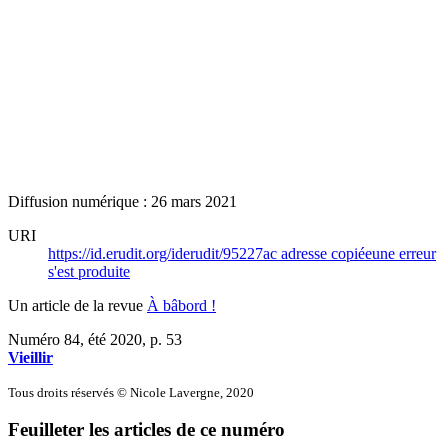
Diffusion numérique : 26 mars 2021
URI
https://id.erudit.org/iderudit/95227ac
adresse copiée
une erreur
s'est produite
Un article de la revue
À bâbord !
Numéro 84, été 2020
, p. 53
Vieillir
Tous droits réservés © Nicole Lavergne, 2020
Feuilleter les articles de ce numéro