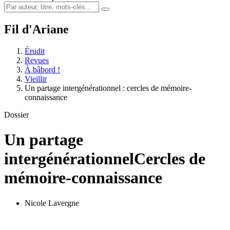
Fil d'Ariane
Érudit
Revues
À bâbord !
Vieillir
Un partage intergénérationnel : cercles de mémoire-
connaissance
Dossier
Un partage
intergénérationnel
Cercles de
mémoire-connaissance
Nicole Lavergne