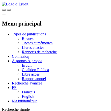
Menu principal
Types de publications
Revues
Thèses et mémoires
Livres et actes
Rapports de recherche
Connexion
À propos
À propos
Érudit
Coalition Publica
Libre accès
Rapport annuel
Recherche avancée
FR
Français
English
Ma bibliothèque
Recherche simple