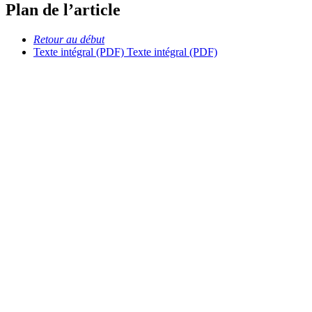
Plan de l’article
Retour au début
Texte intégral (PDF)
Texte intégral (PDF)