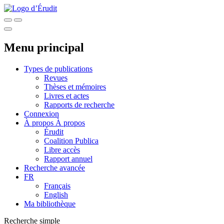
Menu principal
Types de publications
Revues
Thèses et mémoires
Livres et actes
Rapports de recherche
Connexion
À propos
À propos
Érudit
Coalition Publica
Libre accès
Rapport annuel
Recherche avancée
FR
Français
English
Ma bibliothèque
Recherche simple