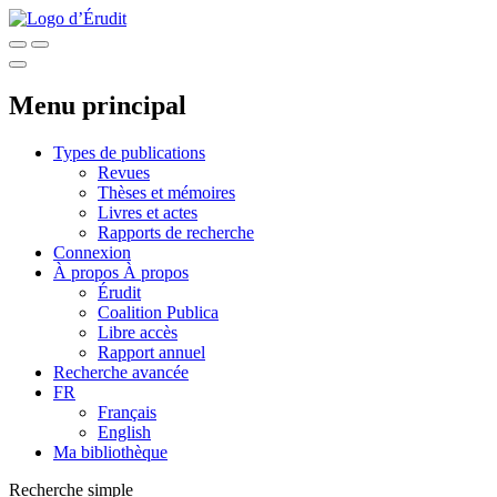
Menu principal
Types de publications
Revues
Thèses et mémoires
Livres et actes
Rapports de recherche
Connexion
À propos
À propos
Érudit
Coalition Publica
Libre accès
Rapport annuel
Recherche avancée
FR
Français
English
Ma bibliothèque
Recherche simple