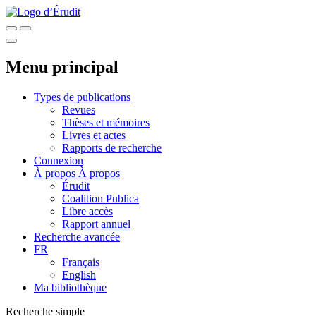
Menu principal
Types de publications
Revues
Thèses et mémoires
Livres et actes
Rapports de recherche
Connexion
À propos
À propos
Érudit
Coalition Publica
Libre accès
Rapport annuel
Recherche avancée
FR
Français
English
Ma bibliothèque
Recherche simple