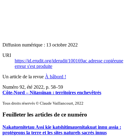
Diffusion numérique : 13 octobre 2022
URI
https://id.erudit.org/iderudit/100169ac
adresse copiée
une
erreur s'est produite
Un article de la revue
À bâbord !
Numéro 92, été 2022
, p. 58–59
Côte-Nord – Nitassinan : territoires enchevêtrés
Tous droits réservés © Claude Vaillancourt, 2022
Feuilleter les articles de ce numéro
Nakatuenitetau Assi kie katshitimauenitakuat innu assia :
protégeons la terre et les sites naturels sacrés innus