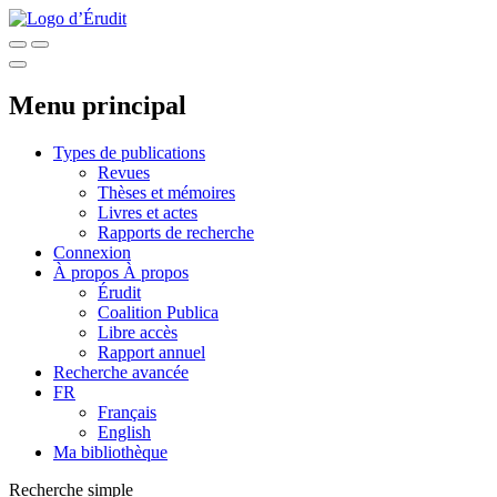
Menu principal
Types de publications
Revues
Thèses et mémoires
Livres et actes
Rapports de recherche
Connexion
À propos
À propos
Érudit
Coalition Publica
Libre accès
Rapport annuel
Recherche avancée
FR
Français
English
Ma bibliothèque
Recherche simple