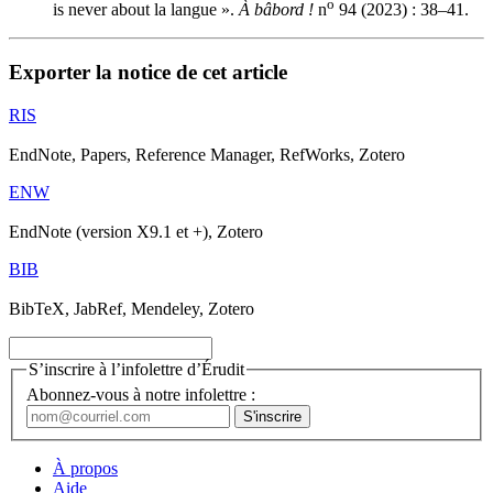
o
is never about la langue ».
À bâbord !
n
94 (2023) : 38–41.
Exporter la notice de cet article
RIS
EndNote, Papers, Reference Manager, RefWorks, Zotero
ENW
EndNote (version X9.1 et +), Zotero
BIB
BibTeX, JabRef, Mendeley, Zotero
S’inscrire à l’infolettre d’Érudit
Abonnez-vous à notre infolettre :
À propos
Aide