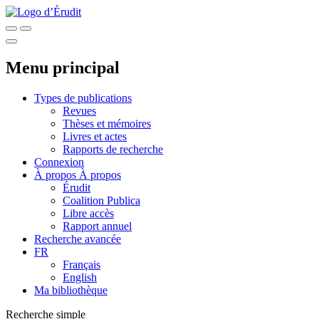
Menu principal
Types de publications
Revues
Thèses et mémoires
Livres et actes
Rapports de recherche
Connexion
À propos
À propos
Érudit
Coalition Publica
Libre accès
Rapport annuel
Recherche avancée
FR
Français
English
Ma bibliothèque
Recherche simple