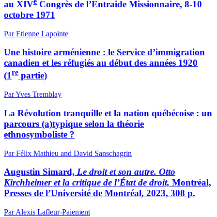
e
au XIV
Congrès de l’Entraide Missionnaire, 8-10
octobre 1971
Par Etienne Lapointe
Une histoire arménienne : le Service d’immigration
canadien et les réfugiés au début des années 1920
re
(1
partie)
Par Yves Tremblay
La Révolution tranquille et la nation québécoise : un
parcours (a)typique selon la théorie
ethnosymboliste ?
Par Félix Mathieu and David Sanschagrin
Augustin Simard,
Le droit et son autre. Otto
Kirchheimer et la critique de l’État de droit,
Montréal,
Presses de l’Université de Montréal, 2023, 308 p.
Par Alexis Lafleur-Paiement