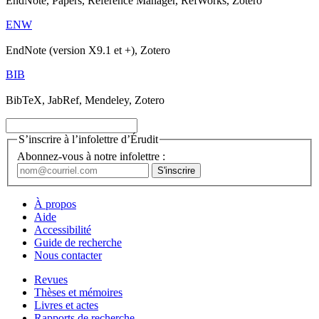
EndNote, Papers, Reference Manager, RefWorks, Zotero
ENW
EndNote (version X9.1 et +), Zotero
BIB
BibTeX, JabRef, Mendeley, Zotero
S’inscrire à l’infolettre d’Érudit
Abonnez-vous à notre infolettre :
À propos
Aide
Accessibilité
Guide de recherche
Nous contacter
Revues
Thèses et mémoires
Livres et actes
Rapports de recherche