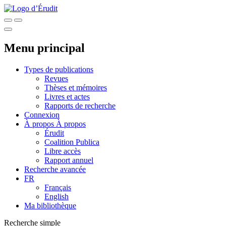
Menu principal
Types de publications
Revues
Thèses et mémoires
Livres et actes
Rapports de recherche
Connexion
À propos
À propos
Érudit
Coalition Publica
Libre accès
Rapport annuel
Recherche avancée
FR
Français
English
Ma bibliothèque
Recherche simple