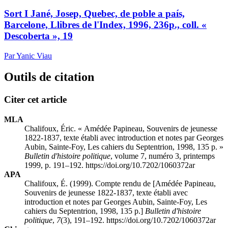
Sort I Jané, Josep, Quebec, de poble a país,
Barcelone, Llibres de l'Index, 1996, 236p., coll. «
Descoberta », 19
Par Yanic Viau
Outils de citation
Citer cet article
MLA
Chalifoux, Éric. « Amédée Papineau, Souvenirs de jeunesse
1822-1837, texte établi avec introduction et notes par Georges
Aubin, Sainte-Foy, Les cahiers du Septentrion, 1998, 135 p. »
Bulletin d'histoire politique
, volume 7, numéro 3, printemps
1999, p. 191–192. https://doi.org/10.7202/1060372ar
APA
Chalifoux, É. (1999). Compte rendu de [Amédée Papineau,
Souvenirs de jeunesse 1822-1837, texte établi avec
introduction et notes par Georges Aubin, Sainte-Foy, Les
cahiers du Septentrion, 1998, 135 p.]
Bulletin d'histoire
politique
,
7
(3), 191–192. https://doi.org/10.7202/1060372ar