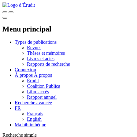
Menu principal
Types de publications
Revues
Thèses et mémoires
Livres et actes
Rapports de recherche
Connexion
À propos
À propos
Érudit
Coalition Publica
Libre accès
Rapport annuel
Recherche avancée
FR
Français
English
Ma bibliothèque
Recherche simple