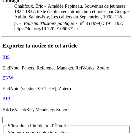
Chicago
Chalifoux, Éric « Amédée Papineau, Souvenirs de jeunesse
1822-1837, texte établi avec introduction et notes par Georges
Aubin, Sainte-Foy, Les cahiers du Septentrion, 1998, 135
o
p. ».
Bulletin d'histoire politique
7, n
3 (1999) : 191–192.
https://doi.org/10.7202/1060372ar
Exporter la notice de cet article
RIS
EndNote, Papers, Reference Manager, RefWorks, Zotero
ENW
EndNote (version X9.1 et +), Zotero
BIB
BibTeX, JabRef, Mendeley, Zotero
S’inscrire à l’infolettre d’Érudit
Abonnez-vous à notre infolettre :