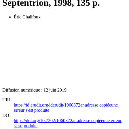
Septentrion, 1998, 135 p.
Éric Chalifoux
Diffusion numérique : 12 juin 2019
URI
https://id.erudit.org/iderudit/1060372ar
adresse copiée
une
erreur s'est produite
DOI
https://doi.org/10.7202/1060372ar
adresse copiée
une erreur
s'est produite