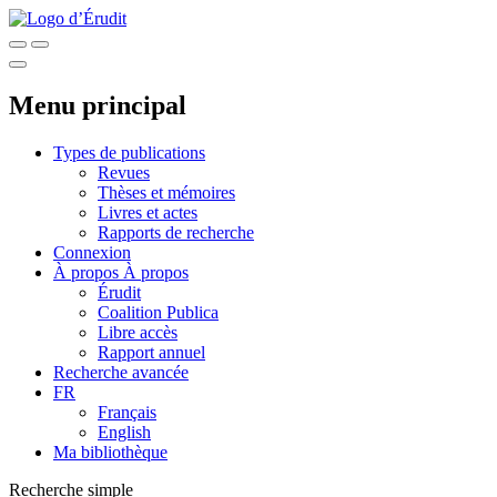
Menu principal
Types de publications
Revues
Thèses et mémoires
Livres et actes
Rapports de recherche
Connexion
À propos
À propos
Érudit
Coalition Publica
Libre accès
Rapport annuel
Recherche avancée
FR
Français
English
Ma bibliothèque
Recherche simple