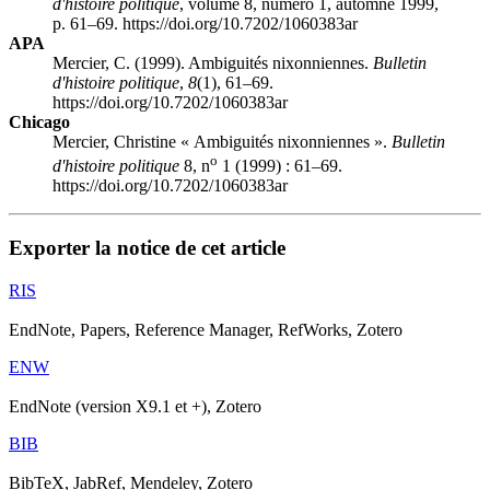
d'histoire politique
, volume 8, numéro 1, automne 1999,
p. 61–69. https://doi.org/10.7202/1060383ar
APA
Mercier, C. (1999). Ambiguités nixonniennes.
Bulletin
d'histoire politique
,
8
(1), 61–69.
https://doi.org/10.7202/1060383ar
Chicago
Mercier, Christine « Ambiguités nixonniennes ».
Bulletin
o
d'histoire politique
8, n
1 (1999) : 61–69.
https://doi.org/10.7202/1060383ar
Exporter la notice de cet article
RIS
EndNote, Papers, Reference Manager, RefWorks, Zotero
ENW
EndNote (version X9.1 et +), Zotero
BIB
BibTeX, JabRef, Mendeley, Zotero