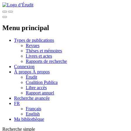
Menu principal
Types de publications
Revues
Thèses et mémoires
Livres et actes
Rapports de recherche
Connexion
À propos
À propos
Érudit
Coalition Publica
Libre accès
Rapport annuel
Recherche avancée
FR
Français
English
Ma bibliothèque
Recherche simple