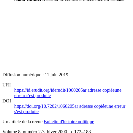
Diffusion numérique : 11 juin 2019
URI
https://id.erudit.org/iderudit/1060205ar
adresse copiée
une
erreur s'est produite
DOI
https://doi.org/10.7202/1060205ar
adresse copiée
une erreur
s'est produite
Un article de la revue
Bulletin d'histoire politique
Volume 8, numéro 2-3, hiver 2000
, p. 172–183