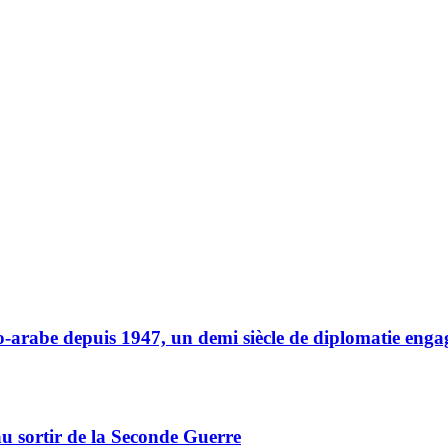
o-arabe depuis 1947, un demi siècle de diplomatie eng
au sortir de la Seconde Guerre