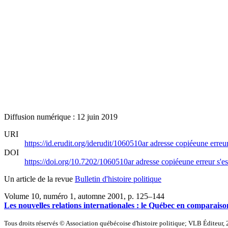
Diffusion numérique : 12 juin 2019
URI
https://id.erudit.org/iderudit/1060510ar
adresse copiée
une erreur
DOI
https://doi.org/10.7202/1060510ar
adresse copiée
une erreur s'es
Un article de la revue
Bulletin d'histoire politique
Volume 10, numéro 1, automne 2001
, p. 125–144
Les nouvelles relations internationales : le Québec en comparaiso
Tous droits réservés © Association québécoise d'histoire politique; VLB Éditeur,