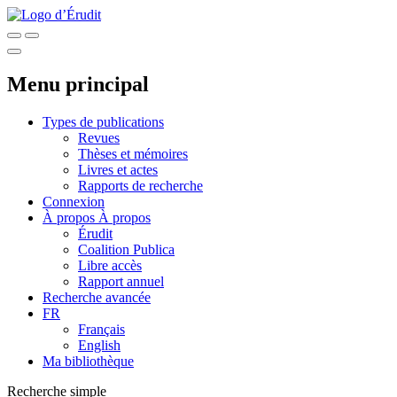
Menu principal
Types de publications
Revues
Thèses et mémoires
Livres et actes
Rapports de recherche
Connexion
À propos
À propos
Érudit
Coalition Publica
Libre accès
Rapport annuel
Recherche avancée
FR
Français
English
Ma bibliothèque
Recherche simple