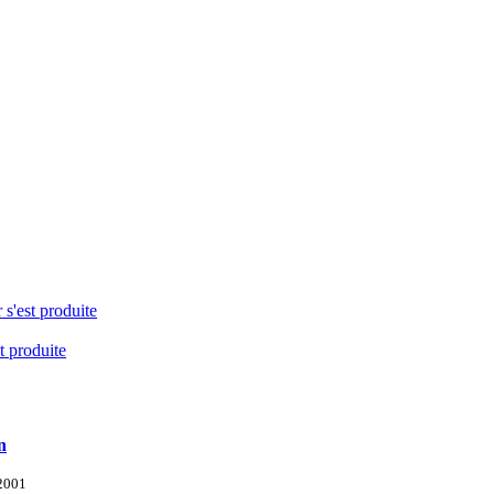
 s'est produite
t produite
n
 2001