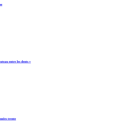
se
teau entre les dents »
nnées trente