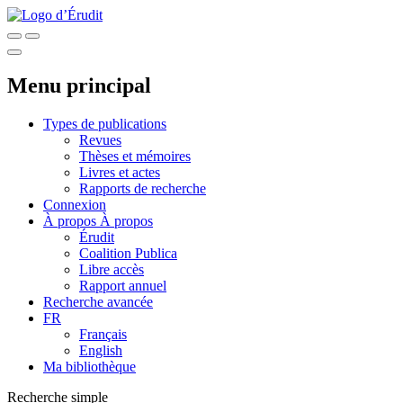
Menu principal
Types de publications
Revues
Thèses et mémoires
Livres et actes
Rapports de recherche
Connexion
À propos
À propos
Érudit
Coalition Publica
Libre accès
Rapport annuel
Recherche avancée
FR
Français
English
Ma bibliothèque
Recherche simple