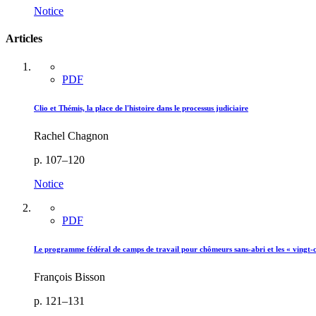
Notice
Articles
PDF
Clio et Thémis, la place de l'histoire dans le processus judiciaire
Rachel Chagnon
p. 107–120
Notice
PDF
Le programme fédéral de camps de travail pour chômeurs sans-abri et les « vingt-
François Bisson
p. 121–131