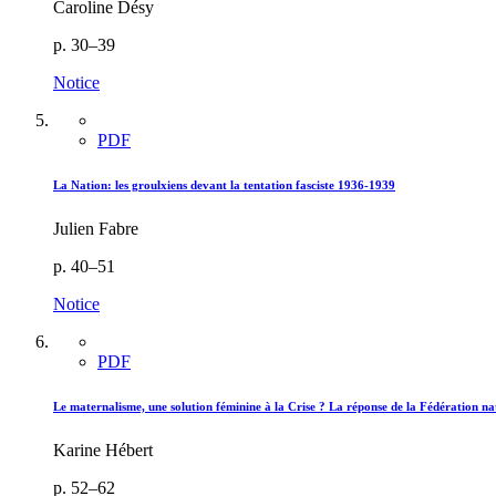
Caroline Désy
p. 30–39
Notice
PDF
La Nation: les groulxiens devant la tentation fasciste 1936-1939
Julien Fabre
p. 40–51
Notice
PDF
Le maternalisme, une solution féminine à la Crise ? La réponse de la Fédération na
Karine Hébert
p. 52–62