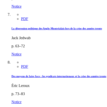
Notice
PDF
La dépression politique des Anglo-Montréalais lors de la crise des années trente
Jack Jedwab
p. 63–72
Notice
PDF
Des moyens de faire face : les syndicats internationaux et la crise des années trente
Éric Leroux
p. 73–83
Notice