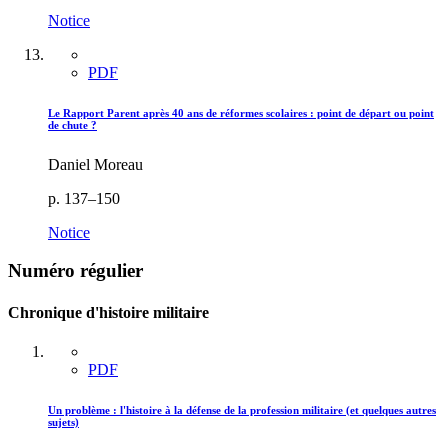
Notice
PDF
Le Rapport Parent après 40 ans de réformes scolaires : point de départ ou point
de chute ?
Daniel Moreau
p. 137–150
Notice
Numéro régulier
Chronique d'histoire militaire
PDF
Un problème : l'histoire à la défense de la profession militaire (et quelques autres
sujets)