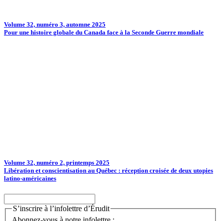
Volume 32, numéro 3, automne 2025
Pour une histoire globale du Canada face à la Seconde Guerre mondiale
Volume 32, numéro 2, printemps 2025
Libération et conscientisation au Québec : réception croisée de deux utopies
latino-américaines
S’inscrire à l’infolettre d’Érudit
Abonnez-vous à notre infolettre :