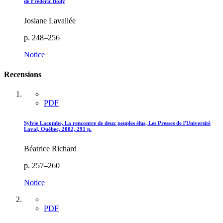
de Frédéric Boily
Josiane Lavallée
p. 248–256
Notice
Recensions
PDF
Sylvie Lacombe, La rencontre de deux peuples élus, Les Presses de l'Université
Laval, Québec, 2002, 291 p.
Béatrice Richard
p. 257–260
Notice
PDF