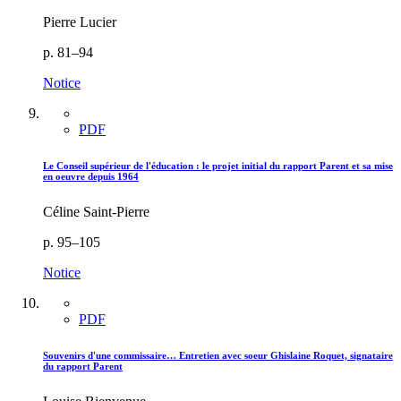
Pierre Lucier
p. 81–94
Notice
PDF
Le Conseil supérieur de l'éducation : le projet initial du rapport Parent et sa mise
en oeuvre depuis 1964
Céline Saint-Pierre
p. 95–105
Notice
PDF
Souvenirs d'une commissaire… Entretien avec soeur Ghislaine Roquet, signataire
du rapport Parent