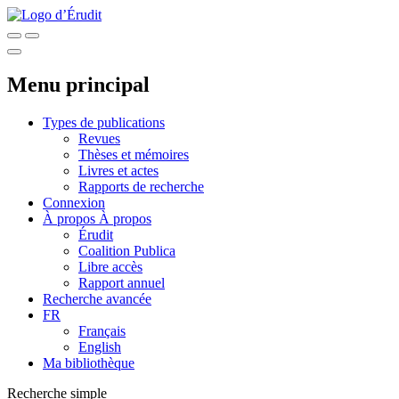
Menu principal
Types de publications
Revues
Thèses et mémoires
Livres et actes
Rapports de recherche
Connexion
À propos
À propos
Érudit
Coalition Publica
Libre accès
Rapport annuel
Recherche avancée
FR
Français
English
Ma bibliothèque
Recherche simple