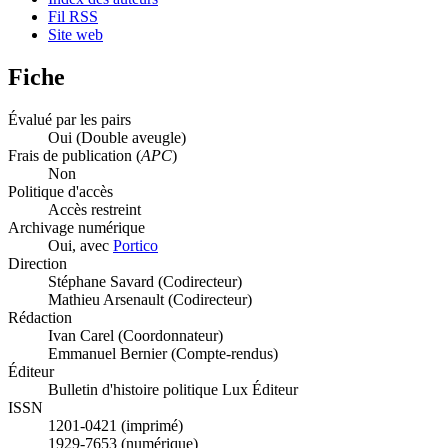
Fil RSS
Site web
Fiche
Évalué par les pairs
Oui
(Double aveugle)
Frais de publication (
APC
)
Non
Politique d'accès
Accès restreint
Archivage numérique
Oui, avec
Portico
Direction
Stéphane Savard (Codirecteur)
Mathieu Arsenault (Codirecteur)
Rédaction
Ivan Carel (Coordonnateur)
Emmanuel Bernier (Compte-rendus)
Éditeur
Bulletin d'histoire politique Lux Éditeur
ISSN
1201-0421 (imprimé)
1929-7653 (numérique)