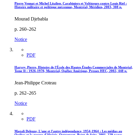
Pierre Vennat et Michel Litalien, Carabiniers et Voltigeurs contre Louis Riel :
Histoire militaire et politique méconnue, Montréal, Méridien, 2003, 308 p.
Mourad Djebabla
p. 260–262
Notice
PDF
Harvey, Pierre, Histoire de l'École des Hautes Études Commerciales de Montréal,
Tome II : 1926-1970, Montréal, Québec Amérique, Presses HEC, 2002, 448 p.
Jean-Philippe Croteau
p. 262–265
Notice
PDF
Magali Deleuze, L'une et l'autre indépendance, 1954-1964 : Les médias au
Québec et la guerre d'Algérie, Outremont, Point de fuite, 2001, 229 pages