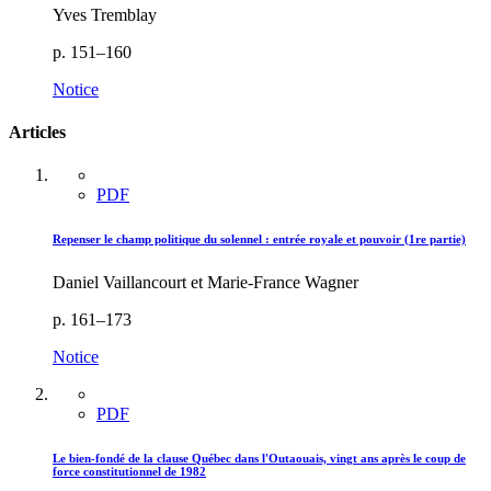
Yves Tremblay
p. 151–160
Notice
Articles
PDF
Repenser le champ politique du solennel : entrée royale et pouvoir (1re partie)
Daniel Vaillancourt et Marie-France Wagner
p. 161–173
Notice
PDF
Le bien-fondé de la clause Québec dans l'Outaouais, vingt ans après le coup de
force constitutionnel de 1982