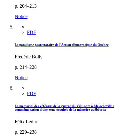
p. 204–213
Notice
PDF
Le populisme protestataire de l'Action démocratique du Québec
Frédéric Boily
p. 214–228
Notice
PDF
Le mémorial des vétérans de la guerre du Viêt-nam à Melocheville :
commémoration d'une zone occultée de la mémoire québécoise
Félix Leduc
p. 229–238