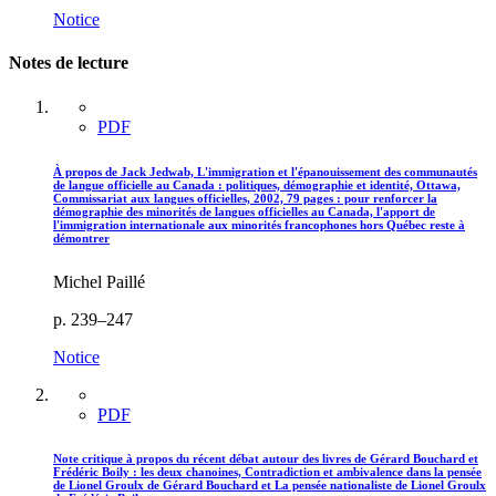
Notice
Notes de lecture
PDF
À propos de Jack Jedwab, L'immigration et l'épanouissement des communautés
de langue officielle au Canada : politiques, démographie et identité, Ottawa,
Commissariat aux langues officielles, 2002, 79 pages : pour renforcer la
démographie des minorités de langues officielles au Canada, l'apport de
l'immigration internationale aux minorités francophones hors Québec reste à
démontrer
Michel Paillé
p. 239–247
Notice
PDF
Note critique à propos du récent débat autour des livres de Gérard Bouchard et
Frédéric Boily : les deux chanoines, Contradiction et ambivalence dans la pensée
de Lionel Groulx de Gérard Bouchard et La pensée nationaliste de Lionel Groulx