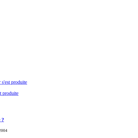
 s'est produite
t produite
 ?
 2004