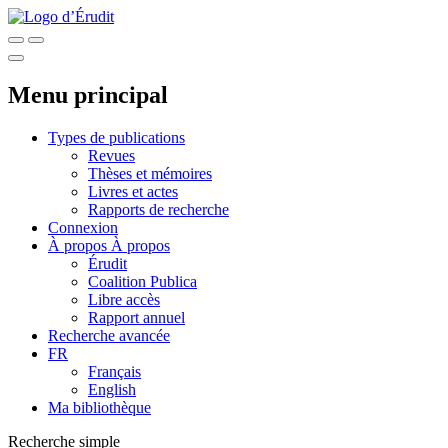
Menu principal
Types de publications
Revues
Thèses et mémoires
Livres et actes
Rapports de recherche
Connexion
À propos
À propos
Érudit
Coalition Publica
Libre accès
Rapport annuel
Recherche avancée
FR
Français
English
Ma bibliothèque
Recherche simple