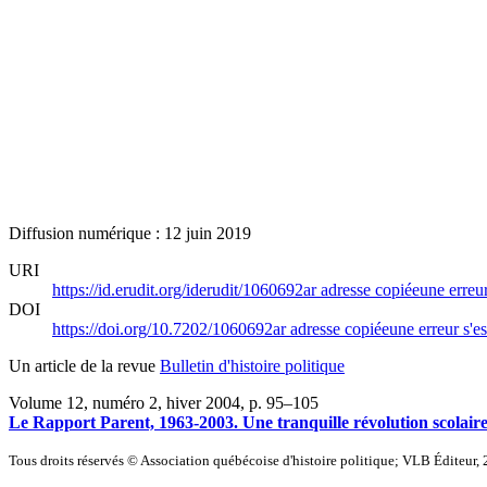
Diffusion numérique : 12 juin 2019
URI
https://id.erudit.org/iderudit/1060692ar
adresse copiée
une erreur
DOI
https://doi.org/10.7202/1060692ar
adresse copiée
une erreur s'es
Un article de la revue
Bulletin d'histoire politique
Volume 12, numéro 2, hiver 2004
, p. 95–105
Le Rapport Parent, 1963-2003. Une tranquille révolution scolaire
Tous droits réservés © Association québécoise d'histoire politique; VLB Éditeur,