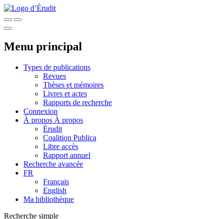
Menu principal
Types de publications
Revues
Thèses et mémoires
Livres et actes
Rapports de recherche
Connexion
À propos
À propos
Érudit
Coalition Publica
Libre accès
Rapport annuel
Recherche avancée
FR
Français
English
Ma bibliothèque
Recherche simple