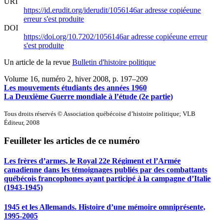
URI
https://id.erudit.org/iderudit/1056146ar
adresse copiée
une
erreur s'est produite
DOI
https://doi.org/10.7202/1056146ar
adresse copiée
une erreur
s'est produite
Un article de la revue
Bulletin d'histoire politique
Volume 16, numéro 2, hiver 2008
, p. 197–209
Les mouvements étudiants des années 1960
La Deuxième Guerre mondiale à l’étude (2e partie)
Tous droits réservés © Association québécoise d’histoire politique; VLB
Éditeur, 2008
Feuilleter les articles de ce numéro
Les frères d’armes, le Royal 22e Régiment et l’Armée
canadienne dans les témoignages publiés par des combattants
québécois francophones ayant participé à la campagne d’Italie
(1943-1945)
1945 et les Allemands. Histoire d’une mémoire omniprésente,
1995-2005