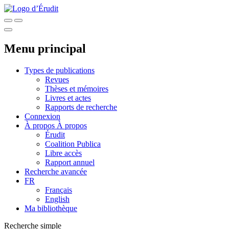
Menu principal
Types de publications
Revues
Thèses et mémoires
Livres et actes
Rapports de recherche
Connexion
À propos
À propos
Érudit
Coalition Publica
Libre accès
Rapport annuel
Recherche avancée
FR
Français
English
Ma bibliothèque
Recherche simple